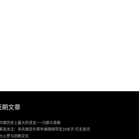
近期文章
中国历史上最大的谎言——元朝与清朝
紧急关注：多名维吾尔青年被国保带走20余天 仍无音讯
吐火罗与回鹘文化