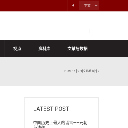
视点
资料库
文献与数据
HOME
\
[:ZH]文化教育[:]
\
LATEST POST
中国历史上最大的谎言——元朝
与清朝