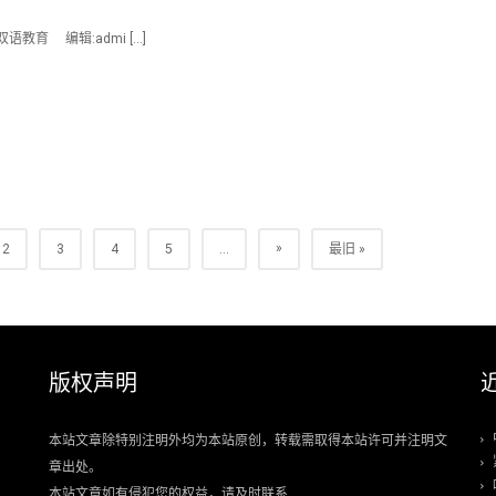
语教育 编辑:admi […]
»
2
3
4
5
...
最旧 »
版权声明
本站文章除特别注明外均为本站原创，转载需取得本站许可并注明文
章出处。
本站文章如有侵犯您的权益，请及时联系.