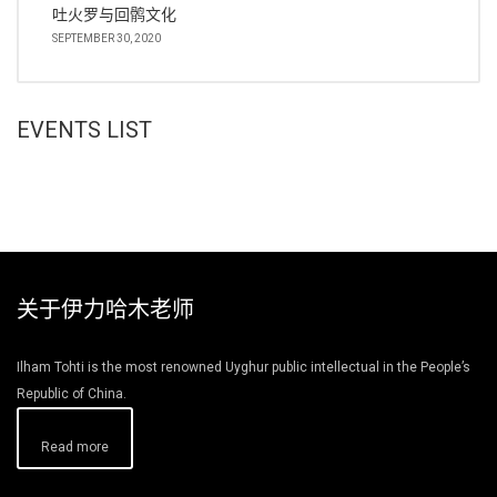
吐火罗与回鹘文化
SEPTEMBER 30, 2020
EVENTS LIST
关于伊力哈木老师
Ilham Tohti is the most renowned Uyghur public intellectual in the People’s
Republic of China.
Read more