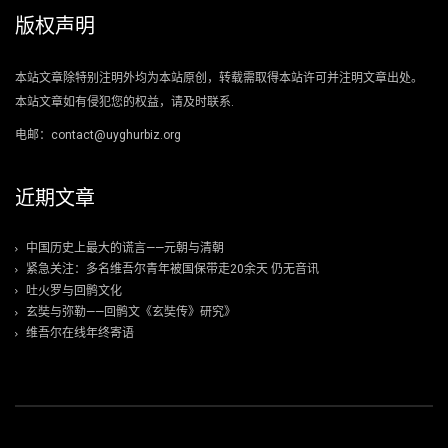
版权声明
本站文章除特别注明外均为本站原创，转载需取得本站许可并注明文章出处。
本站文章如有侵犯您的权益，请及时联系.
电邮：contact@uyghurbiz.org
近期文章
中国历史上最大的谎言——元朝与清朝
紧急关注：多名维吾尔青年被国保带走20余天 仍无音讯
吐火罗与回鹘文化
玄奘与弥勒——回鹘文《玄奘传》研究》
维吾尔在线年终寄语