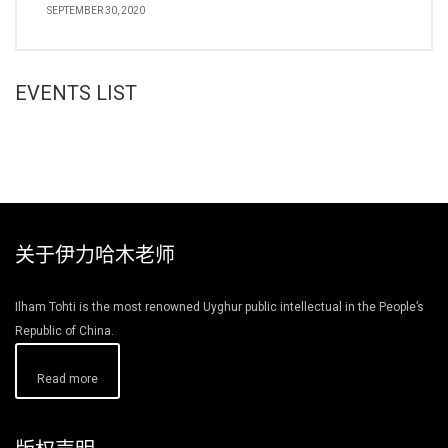
SEPTEMBER 30, 2020
EVENTS LIST
关于伊力哈木老师
Ilham Tohti is the most renowned Uyghur public intellectual in the People’s
Republic of China.
Read more