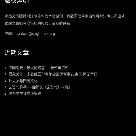
版权声明
本站文章除特别注明外均为本站原创，转载需取得本站许可并注明文章出处。
本站文章如有侵犯您的权益，请及时联系.
电邮：contact@uyghurbiz.org
近期文章
中国历史上最大的谎言——元朝与清朝
紧急关注：多名维吾尔青年被国保带走20余天 仍无音讯
吐火罗与回鹘文化
玄奘与弥勒——回鹘文《玄奘传》研究》
维吾尔在线年终寄语