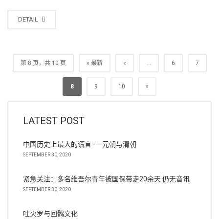
DETAIL
第 8 页，共 10 页
« 最新
«
...
6
7
»
8
9
10
LATEST POST
中国历史上最大的谎言——元朝与清朝
SEPTEMBER 30, 2020
紧急关注：多名维吾尔青年被国保带走20余天 仍无音讯
SEPTEMBER 30, 2020
吐火罗与回鹘文化