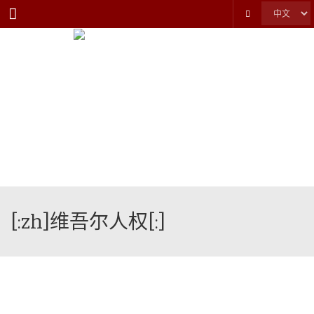
Menu
[:zh]维吾尔人权[:]