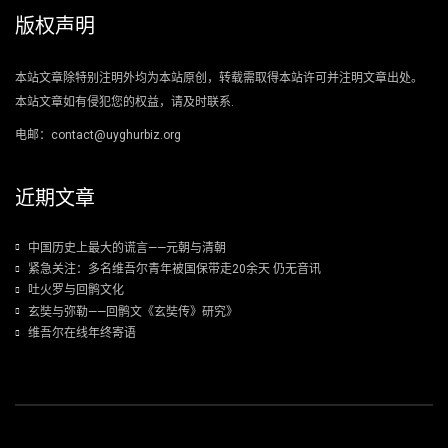
版权声明
本站文章除特别注明外均为本站原创，转载需取得本站许可并注明文章出处。
本站文章如有侵犯您的权益，请及时联系.
电邮：contact@uyghurbiz.org
近期文章
中国历史上最大的谎言——元朝与清朝
紧急关注：多名维吾尔青年被国保带走20余天 仍无音讯
吐火罗与回鹘文化
玄奘与弥勒——回鹘文《玄奘传》研究》
维吾尔在线年终寄语