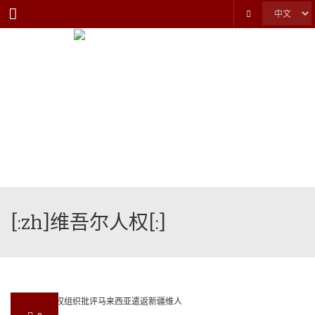
Menu
[:zh]维吾尔人权[:]