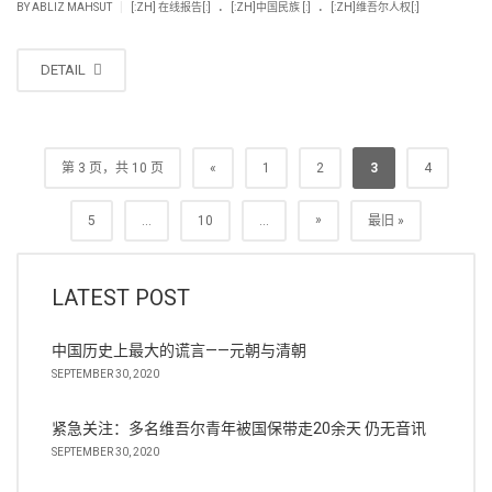
.
.
|
BY
ABLIZ MAHSUT
[:ZH] 在线报告[:]
[:ZH]中国民族 [:]
[:ZH]维吾尔人权[:]
DETAIL
第 3 页，共 10 页
«
1
2
3
4
»
5
...
10
...
最旧 »
LATEST POST
中国历史上最大的谎言——元朝与清朝
SEPTEMBER 30, 2020
紧急关注：多名维吾尔青年被国保带走20余天 仍无音讯
SEPTEMBER 30, 2020