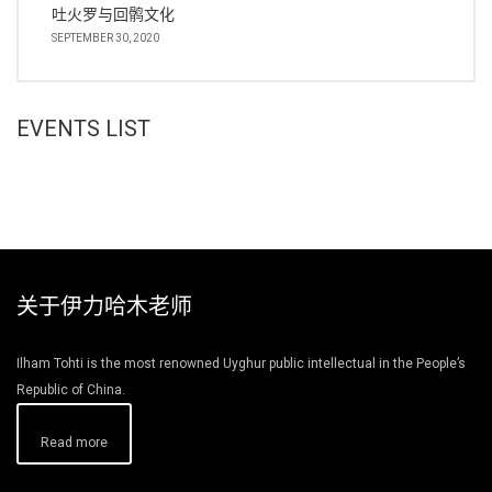
吐火罗与回鹘文化
SEPTEMBER 30, 2020
EVENTS LIST
关于伊力哈木老师
Ilham Tohti is the most renowned Uyghur public intellectual in the People’s
Republic of China.
Read more