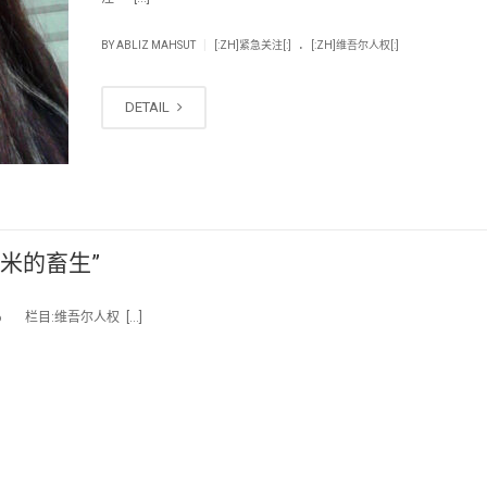
.
|
BY
ABLIZ MAHSUT
[:ZH]紧急关注[:]
[:ZH]维吾尔人权[:]
DETAIL
5米的畜生”
16 栏目:维吾尔人权 […]