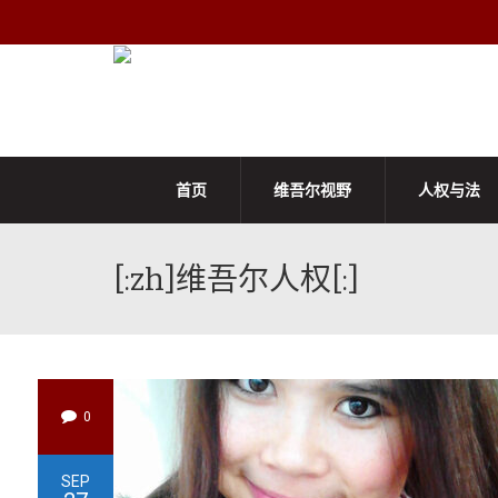
首页
维吾尔视野
人权与法
[:zh]维吾尔人权[:]
0
SEP