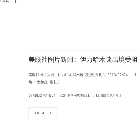
木土赫提 […]
美联社图片新闻：伊力哈木谈出境受
美联社图片新闻：伊力哈木谈出境受阻经历 时间:2013/02/04 
哈木·土赫提, 维 […]
.
|
BY
ABLIZ MAHSUT
[:ZH]专栏 --伊力哈木[:]
[:ZH]维吾尔人权[:]
DETAIL