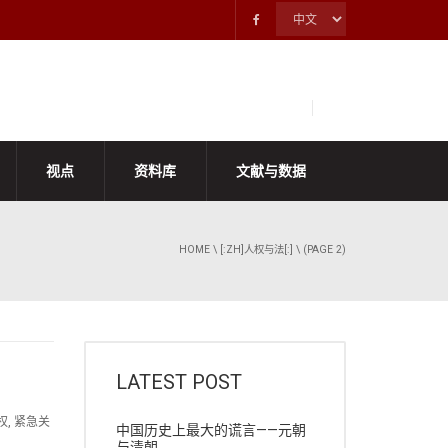
视点
资料库
文献与数据
HOME
\
[:ZH]人权与法[:]
\ (PAGE 2)
LATEST POST
权, 紧急关
中国历史上最大的谎言——元朝
与清朝