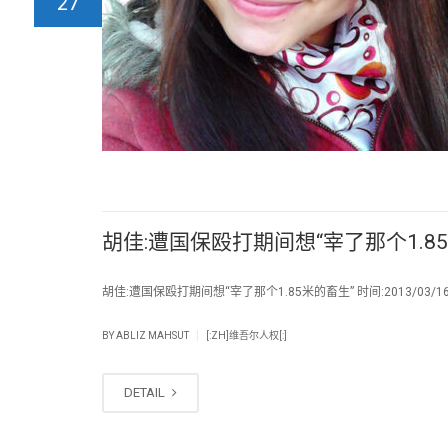
27
胡佳:遭国保殴打期间想“宰了那个1.8
胡佳:遭国保殴打期间想“宰了那个1.85米的畜生” 时间:2013/03/
|
BY
ABLIZ MAHSUT
[:ZH]维吾尔人权[:]
DETAIL