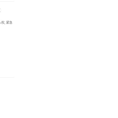
走
权, 紧急