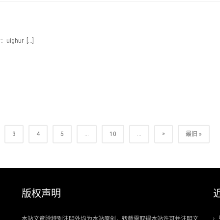
ighur […]
»
3
4
5
...
10
...
最旧 »
版权声明
本站文章除特别注明外均为本站原创，转载需取得本站许可并注明文