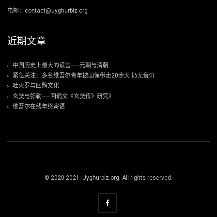
电邮：contact@uyghurbiz.org
近期文章
中国历史上最大的谎言——元朝与清朝
紧急关注：多名维吾尔青年被国保带走20余天 仍无音讯
吐火罗与回鹘文化
玄奘与弥勒——回鹘文《玄奘传》研究》
维吾尔在线年终寄语
© 2020-2021. Uyghurbiz.org. All rights reserved.