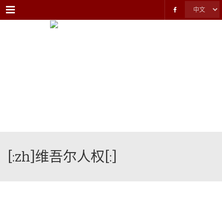
Menu
[:zh]维吾尔人权[:]