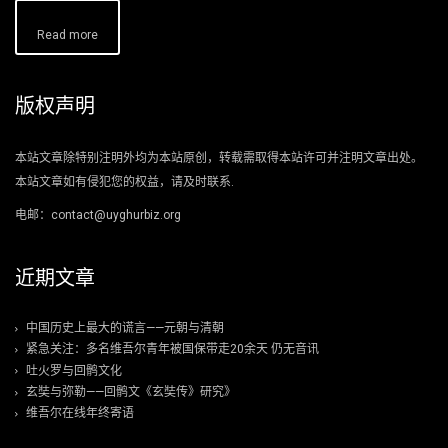
Read more
版权声明
本站文章除特别注明外均为本站原创，转载需取得本站许可并注明文章出处。
本站文章如有侵犯您的权益，请及时联系.
电邮：contact@uyghurbiz.org
近期文章
中国历史上最大的谎言——元朝与清朝
紧急关注：多名维吾尔青年被国保带走20余天 仍无音讯
吐火罗与回鹘文化
玄奘与弥勒——回鹘文《玄奘传》研究》
维吾尔在线年终寄语