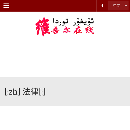
Menu
[:zh] 法律[:]