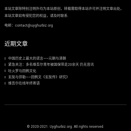
本站文章除特别注明外均为本站原创，转载需取得本站许可并注明文章出处。
本站文章如有侵犯您的权益，请及时联系.
电邮：contact@uyghurbiz.org
近期文章
中国历史上最大的谎言——元朝与清朝
紧急关注：多名维吾尔青年被国保带走20余天 仍无音讯
吐火罗与回鹘文化
玄奘与弥勒——回鹘文《玄奘传》研究》
维吾尔在线年终寄语
© 2020-2021. Uyghurbiz.org. All rights reserved.