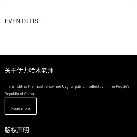
EVENTS LIST
关于伊力哈木老师
Ilham Tohti is the most renowned Uyghur public intellectual in the People’s
Republic of China.
Read more
版权声明