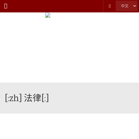
Menu
[:zh] 法律[:]