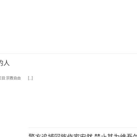
的人
栏目:宗教自由 […]
警方追捕回族作家安然 禁止其为维吾