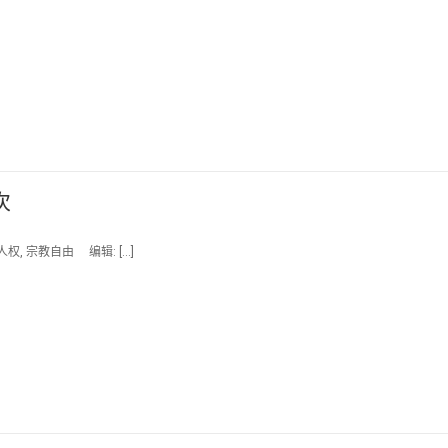
次
权, 宗教自由 编辑: […]