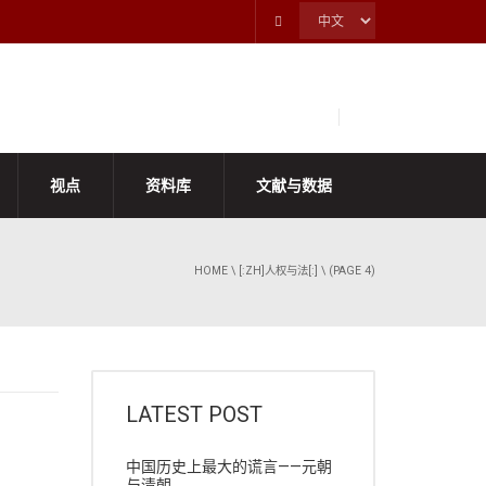
视点
资料库
文献与数据
HOME
\
[:ZH]人权与法[:]
\ (PAGE 4)
LATEST POST
中国历史上最大的谎言——元朝
与清朝