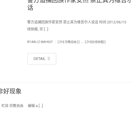
话
警方追捕回族作家安然 禁止其为维吾尔人说话 时间:2012/06/1
线快报, 宗 […]
.
|
BY
ABLIZ MAHSUT
[:ZH] 宗教自由 [:]
[:ZH]在线快报[:]
DETAIL
非好现象
栏目:宗教自由 编辑:a […]