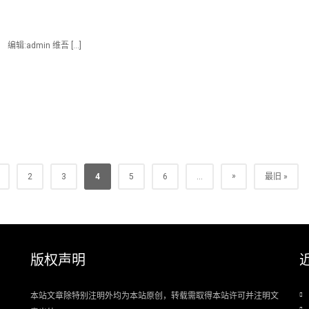
:admin 维吾 […]
»
2
3
4
5
6
...
最旧 »
版权声明
本站文章除特别注明外均为本站原创，转载需取得本站许可并注明文