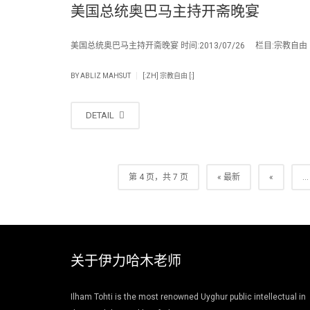
美国总统奥巴马主持开斋晚宴
美国总统奥巴马主持开斋晚宴 时间:2013/07/26 栏目:宗教自由 编辑
|
BY
ABLIZ MAHSUT
[:ZH] 宗教自由 [:]
DETAIL
第 4 页，共 7 页
« 最新
«
...
关于伊力哈木老师
Ilham Tohti is the most renowned Uyghur public intellectual in