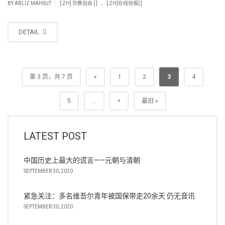
.
|
BY
ABLIZ MAHSUT
[:ZH] 宗教自由 [:]
[:ZH]在线快报[:]
DETAIL
第 3 页，共 7 页
«
1
2
3
4
»
5
...
最旧 »
LATEST POST
中国历史上最大的谎言——元朝与清朝
SEPTEMBER 30, 2020
紧急关注：多名维吾尔青年被国保带走20余天 仍无音讯
SEPTEMBER 30, 2020