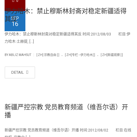
0
伊力哈木：禁止穆斯林封斋对稳定新疆适得
其反
SEP
16
伊力哈木：禁止穆斯林封斋对稳定新疆适得其反 时间:2012/08/03 栏目:伊
力哈木·土赫提, […]
.
.
|
BY
ABLIZ MAHSUT
[:ZH] 宗教自由 [:]
[:ZH]专栏 --伊力哈木[:]
[:ZH]新疆观察 [:]
DETAIL
新疆严控宗教 党员教育频道（维吾尔语）开
播
新疆严控宗教 党员教育频道（维吾尔语）开播 时间:2012/08/02 栏目:在线