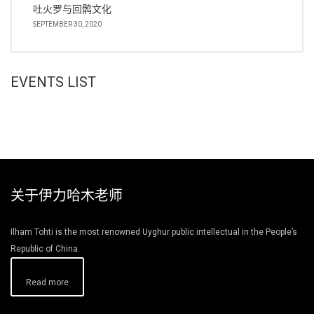
吐火罗与回鹘文化
SEPTEMBER 30, 2020
EVENTS LIST
关于伊力哈木老师
Ilham Tohti is the most renowned Uyghur public intellectual in the People’s
Republic of China.
Read more