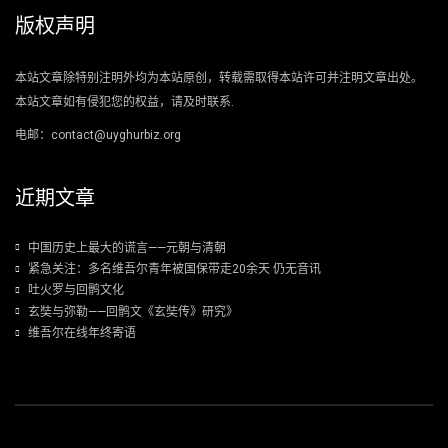
版权声明
本站文章除特别注明外均为本站原创，转载需取得本站许可并注明文章出处。
本站文章如有侵犯您的权益，请及时联系.
电邮：contact@uyghurbiz.org
近期文章
中国历史上最大的谎言——元朝与清朝
紧急关注：多名维吾尔青年被国保带走20余天 仍无音讯
吐火罗与回鹘文化
玄奘与弥勒——回鹘文《玄奘传》研究》
维吾尔在线年终寄语