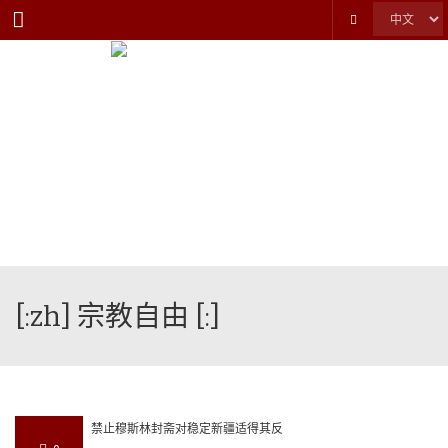
Menu
[:zh] 宗教自由 [:]