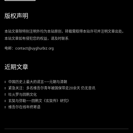
版权声明
本站文章除特别注明外均为本站原创，转载需取得本站许可并注明文章出处。
本站文章如有侵犯您的权益，请及时联系.
电邮：contact@uyghurbiz.org
近期文章
中国历史上最大的谎言——元朝与清朝
紧急关注：多名维吾尔青年被国保带走20余天 仍无音讯
吐火罗与回鹘文化
玄奘与弥勒——回鹘文《玄奘传》研究》
维吾尔在线年终寄语