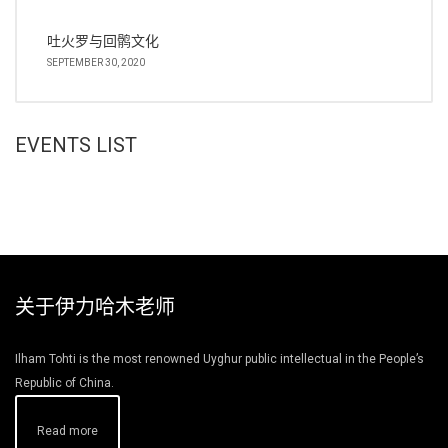
吐火罗与回鹘文化
SEPTEMBER 30, 2020
EVENTS LIST
关于伊力哈木老师
Ilham Tohti is the most renowned Uyghur public intellectual in the People’s
Republic of China.
Read more