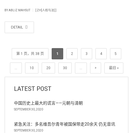
|
BY
ABLIZ MAHSUT
[:ZH]人权与法[:]
DETAIL
第 1 页，共 38 页
1
2
3
4
5
»
...
10
20
30
...
最旧 »
LATEST POST
中国历史上最大的谎言——元朝与清朝
SEPTEMBER 30, 2020
紧急关注：多名维吾尔青年被国保带走20余天 仍无音讯
SEPTEMBER 30, 2020