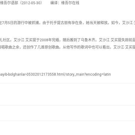
吾尔语部（2012-05-30） 编译：维吾尔在线
一起在7月5日的游行中被抓捕，由于托乎提古丽有孕在身，她当天被释放。如今，艾沙江·
扎社区。艾沙江·艾买提于2008年完婚，随后搬到了乌鲁木齐。艾沙江·艾买提失踪前
演唱歌曲之余，还创作了几首原创歌曲。从他写作的歌词中也可以看出，艾沙江·艾买
ayib-bolghanlar-05302012173558.html/story_main?encoding=latin