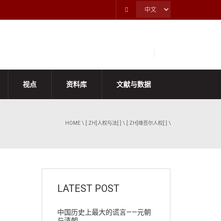
视点
资料库
文献与数据
HOME
\
[:ZH]人权与法[:]
\
[:ZH]维吾尔人权[:]
\
LATEST POST
中国历史上最大的谎言——元朝
与清朝