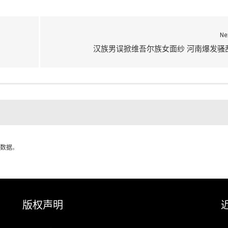
Ne
汉族男误掀维吾尔族女面纱 河南爆发骚
数据
。
版权声明