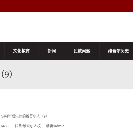
文化教育
新闻
民族问题
维吾尔历史
（9）
）
7·5事件”后失踪的维吾尔人（9）
3/04/23 栏目:维吾尔人权 编辑:admin