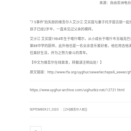
来源：自由亚洲电台维
“7·5事件”后失踪的维吾尔人艾沙江·艾买提与妻子托乎提古丽
孩子已经2岁半，一直未见过父亲的模样。
艾沙江·艾买提1984年生于喀什噶尔，从小成长于喀什市玉瑞克巴
第88中学的厨师，此外他也是一名业余音乐爱好者，他在用吉他
往美好生活，并为之努力奋斗的青年。
【中文为维吾尔在线首发，转载请注明出处！】
原文链接：http://www.rfa.org/uyghur/xewerler/tepsili_xewer/gh
https://www.uyghur-archive.com/uighurbiz-net/12721.html
|
SEPTEMBER 21, 2020
[:ZH]维吾尔人权[:]