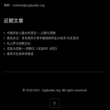
电邮：contact@uyghurbiz.org
近期文章
中国历史上最大的谎言——元朝与清朝
紧急关注：多名维吾尔青年被国保带走20余天 仍无音讯
吐火罗与回鹘文化
玄奘与弥勒——回鹘文《玄奘传》研究》
维吾尔在线年终寄语
© 2020-2021. Uyghurbiz.org. All rights reserved.