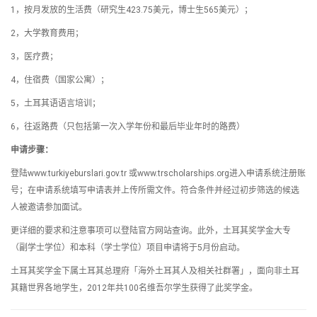
1，按月发放的生活费（研究生423.75美元，博士生565美元）；
2，大学教育费用；
3，医疗费；
4，住宿费（国家公寓）；
5，土耳其语语言培训；
6，往返路费（只包括第一次入学年份和最后毕业年时的路费）
申请步骤：
登陆www.turkiyeburslari.gov.tr 或www.trscholarships.org进入申请系统注册账
号；在申请系统填写申请表并上传所需文件。符合条件并经过初步筛选的候选
人被邀请参加面试。
更详细的要求和注意事项可以登陆官方网站查询。此外，土耳其奖学金大专
（副学士学位）和本科（学士学位）项目申请将于5月份启动。
土耳其奖学金下属土耳其总理府「海外土耳其人及相关社群署」，面向非土耳
其籍世界各地学生，2012年共100名维吾尔学生获得了此奖学金。