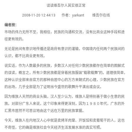
误读维吾尔人其实很正常
2008-11-20 12:44:13 作者：yarkant 维吾尔在线
编者按：
市场的伟力无所不至，我相信，民族的沟通和交流，没有比商业这种手段和途
径更有效的。
无论是民间有意识地传播还是政府有意识的灌输，中国境内任何两个民族间的
认识，都不比商业更有效。
说实话，作为人数最多的民族，多数汉人对任何少数民族都存在简单的图解式
的误读，概言之，所有少数民族都是穿着民族服装“载歌载舞”的。道理很简单，
这种认识全部来自官方的那种自居中心的万方来朝式的心理，少数民族在官方
的出场，几乎全部是为了证明当今盛世的歌舞升平演出或会议。
因为维族人天然的商业头脑，汉人至少认为，维族人是特别善于做小生意的民
族。对部分广东人来说，这个印象来得更深刻，因为１９８０年代，广东的外
汇黑市居然不可思议地由这个远在万里的民族掌握。
今天，维族人在内地汉人心中就是卖烤羊肉窜、开饭馆和卖葡萄干的人，这也
不奇怪，它的确是维族社会今天经济生活发展水准的真实写照。