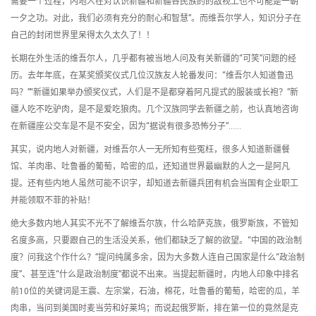
需要一个过程，内地人在对认识新疆和新疆各民族的的敌视上也不可能是一朝
一夕之功。对此，我们必须有充分的耐心和智慧”。而维吾尔学人，知识分子在
自己的封闭世界里呆得太久太久了！！
长期在外生活的维吾尔人，几乎都有被当地人问及有关新疆的“可笑”问题的经
历。去年年底，在某奖颁奖仪式几位汉族友人轮番发问：“维吾尔人知道鲁迅
吗？”“新疆如果举办颁奖仪式，人们是不是都穿着阿凡提式的服装或长袍？”新
疆人吃不吃驴肉，是不是爱吃狼肉。几个汉族同学去新疆之前，也认真地咨询
在新疆座公交车是不是不安全，因为“据说有很多恐怖分子”……
其实，说内地人对新疆，对维吾尔人一无所知有些冤枉，很多人知道新疆餐
馆、羊肉串、吐鲁番的葡萄，哈密的瓜，还知道世界最幽默的人之一是阿凡
提。还有些内地人虽然可能不识字，却知道去新疆兵团有机会当国有企业职工
并能领取不菲的补贴！
绝大多数内地人其实不光不了解维吾尔族，什么哈萨克族，俄罗斯族，不管知
名度多高，只要跟自己的生活没关系，他们都缺乏了解的欲望。“中国的政治制
度？问我这个作什么？”提问纯属多余，因为大多数人连自己国家是什么“政治制
度”、甚至连“什么是政治制度”都说不出来。当提起新疆时，内地人印象中排名
前10位的关键词是王震、左宗棠，石油，棉花，吐鲁番的葡萄，哈密的瓜，羊
肉串，当问到美国时麦当劳和好莱坞；而说起俄罗斯，排在第一位的竟然是克