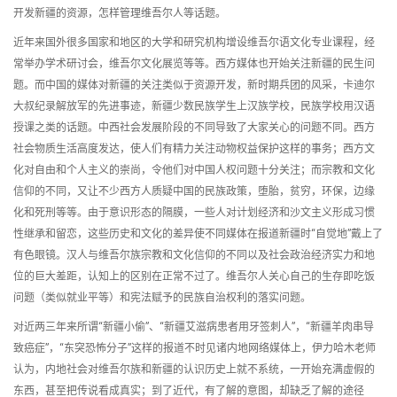
开发新疆的资源，怎样管理维吾尔人等话题。
近年来国外很多国家和地区的大学和研究机构增设维吾尔语文化专业课程，经
常举办学术研讨会，维吾尔文化展览等等。西方媒体也开始关注新疆的民生问
题。而中国的媒体对新疆的关注类似于资源开发，新时期兵团的风采，卡迪尔
大叔纪录解放军的先进事迹，新疆少数民族学生上汉族学校，民族学校用汉语
授课之类的话题。中西社会发展阶段的不同导致了大家关心的问题不同。西方
社会物质生活高度发达，使人们有精力关注动物权益保护这样的事务；西方文
化对自由和个人主义的崇尚，令他们对中国人权问题十分关注；而宗教和文化
信仰的不同，又让不少西方人质疑中国的民族政策，堕胎，贫穷，环保，边缘
化和死刑等等。由于意识形态的隔膜，一些人对计划经济和沙文主义形成习惯
性继承和留恋，这些历史和文化的差异使不同媒体在报道新疆时“自觉地”戴上了
有色眼镜。汉人与维吾尔族宗教和文化信仰的不同以及社会政治经济实力和地
位的巨大差距，认知上的区别在正常不过了。维吾尔人关心自己的生存即吃饭
问题（类似就业平等）和宪法赋予的民族自治权利的落实问题。
对近两三年来所谓“新疆小偷”、“新疆艾滋病患者用牙签刺人”，“新疆羊肉串导
致癌症”，“东突恐怖分子”这样的报道不时见诸内地网络媒体上，伊力哈木老师
认为，内地社会对维吾尔族和新疆的认识历史上就不系统，一开始充满虚假的
东西，甚至把传说看成真实；到了近代，有了解的意图，却缺乏了解的途径