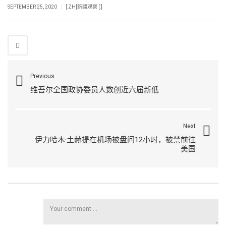
|
SEPTEMBER 25, 2020
[:ZH]新疆观察 [:]
Previous
维吾尔全国政协委员人数创近六届新低
Next
伊力哈木·土赫提在机场被盘问12小时，被禁前往
美国