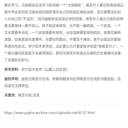
都在学习。汉族朋友应该学习如何做一个“大国国民”，维吾尔人要在民族自强过
程中学会如何在汉族执政的国家落实自己的民族区域自治权，双方都要适应别
人对自己的“不适应”，因为曲解和误读是必然的现象。维吾尔人面对汉族的各种
看法要保持一颗平常心，既不能逆来顺受，也不能一触即跳。一个民族，一个
文化需要有自信，一个民族需要有韧性，出现误解要客观地回应，把事实解释
清楚，如果真是负面事件，也要坦然面对，不要急于掩饰，更不必摆出防御架
势激烈地反应。伊力哈木老师说，没必要认为只要是批评就是“辱维吾尔人”，一
个够分量的民族是不会被骂倒的，更何况维吾尔民族在长期的历史磨难中具备
了足够的忍耐力。
参考资料：
伊力哈木老师《山腰上的反思》
版权声明：
版权归维吾尔在线，转载和翻译须征得维吾尔在线的书面授权。否
则追究法律责任。
关键词：
维吾尔族,误读
https://www.uyghur-archive.com/uighurbiz-net/8127.html