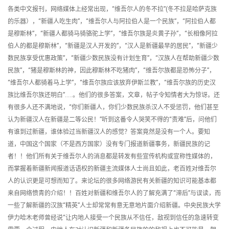
各类中文报刊，网络媒体上经常出现，“维吾尔人的冬不拉”(冬不拉是哈萨克族
的乐器），“新疆人吃生肉”，“维吾尔人与阿拉伯人是一个民族”，“阿拉伯人都
是穆斯林”，“新疆人都骑马骑骆驼上学”，“维吾尔族是炎黄子孙”，“长相像阿拉
伯人的都是穆斯林”，“新疆是汉人开发的”，“汉人是新疆最早的居民”，“新疆少
数民族享受优惠政策”，“新疆少数民族没有计划生育”，“汉族人在帮助新疆少数
民族”，“猪是穆斯林的神，因此穆斯林不吃猪肉”，“维吾尔族都是恐怖分子”，
“维吾尔人都骑着马上学”，“维吾尔族应该放弃伊斯兰教”，“维吾尔族的历史汉
族比维吾尔族还明白”…..。他们的很多答案，文章，帖子令知情者大为惊讶。还
有很多人还不满地说，“你们新疆人，你们少数民族杀汉人不受惩罚，他们甚至
认为新疆汉人在新疆是二等公民！”听到这番令人哭笑不得的“责难”后，问他们
有谁到过新疆，谁体验过当新疆汉人的感觉？答案竟然是没有一个人。要知
道，中国这个国家（不是西方国家）没有专门报道新疆事务，新疆民族的记
者！！他们所有关于维吾尔人的消息都是转发有些宣传机构或宣称性媒体的，
而掌握着新疆新闻报道话语权的新疆主流媒体人士尚且如此，老百姓对维吾尔
人的认识更是可想而知了。来论坛的很多网络游民有关新疆的知识可能基本都
来自网络愤青的介绍！！百姓对新疆和维吾尔人的了解充满了“滞后”与误读，而
一些了解新疆的汉族“精英”人士却常常有意无意地片面介绍新疆。中央民族大学
伊力哈木老师曾经说“让内地人接受一个民族从不信任，敌视到信任的急速转变