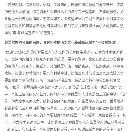
（思想控制，信息封锁，体制，民族隔阂。随着中国和新疆的全面开放，了解
的途径大大增加，但在内地社会和媒体上仍然存在一些歪曲、不实的报道，如
果这是一种无心的误解，还可以容忍，但某些媒体为了迎合汉族社会对其文化
优越感的认知和读者潜在的阅读期待，而刻意寻找和强调维吾尔人的负面，这
样的“误读”就是宣传上的“堕落”。
维吾尔族够分量的民族，具有坚实的历史文化基础和忍耐力“不会被骂倒”
“民族与民族之间的了解要比人与人之间的了解困难得多”。在伊力哈木老师看
来，民族间的相互了解至少有两个前提：要么有渊源，比如在历史上分分合合
的瑞典人，丹麦人，挪威人，又如维吾尔族，哈萨克族，乌兹别克族，柯尔克
孜族，彼此了解就很深；要么有利益牵扯，比如土耳其与美国及欧洲大陆的主
要国家很早以前就有往来，而且在政治立场、经济上有着不可分割的利益联
系。“但是，新疆距离汉族聚居区太远了，即使是成规模往来，也是近20年的
事，再加上巨大的文化差异，内地人不了解维吾尔人其实是很正常的事情。”但
是，伊力哈木老师认为，随着社会经济的发展，和维吾尔人的自强与世界联系
越来越多以及互联网提供的海量资讯，外边的人对新疆浅层次的误解会慢慢消
除，那时候，别有用心的人再要刻意“误解”维吾尔人和新疆，就会变得没有市场
了。 伊力哈木老师也认为，让外界真正了解维吾尔人和维吾尔人适应外界对自
己的看法，实际上是一个彼此磨合的过程，在互相适应新角色的过程中，双方