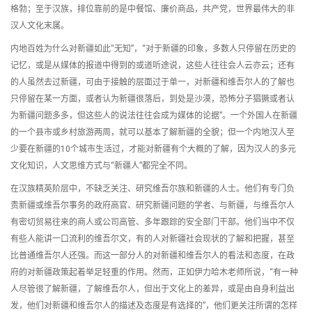
格勃；至于汉族，排位靠前的是中餐馆、廉价商品，共产党，世界最伟大的非
汉人文化末属。
内地百姓为什么对新疆如此“无知”，“对于新疆的印象，多数人只停留在历史的
记忆，或是从媒体的报道中得到的或道听途说，这些人往往会人云亦云；还有
的人虽然去过新疆，可由于接触的层面过于单一，对新疆和维吾尔人的了解也
只停留在某一方面，或者认为新疆很落后，到处是沙漠，恐怖分子猖獗或者认
为新疆问题多多，但这些人的说法往往会成为媒体的论据”。一个外国人在新疆
的一个县市或乡村旅游两周，就可以基本了解新疆的全貌；但一个内地汉人至
少要在新疆的10个城市生活过，才能对新疆有个大概的了解，因为汉人的多元
文化知识，人文思维方式与“新疆人”都完全不同。
在汉族精英阶层中，不缺乏关注、研究维吾尔族和新疆的人士。他们有专门负
责新疆或维吾尔事务的政府高官、研究新疆问题的学者、与新疆，与维吾尔人
有密切贸易往来的商人或公司高管、多年跟踪的安全部门干部。他们当中不仅
有些人能讲一口流利的维吾尔文，有的人对新疆社会现状的了解和把握，甚至
比普通维吾尔人还强。而这一部分人的对新疆和维吾尔人的看法和态度，在政
府的对新疆政策起着举足轻重的作用。然而，正如伊力哈木老师所说，“有一种
人尽管很了解新疆，了解维吾尔人，但出于文化上的差异，或是由自身利益出
发，他们对新疆和维吾尔人的描述及态度是有选择的”，他们更关注所谓的怎样