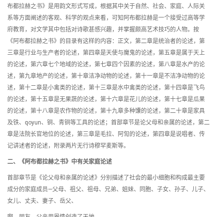
布都拉赫之书》是用韵文形式写成，根据其中关于自然、社会、家庭、人际关
系等方面阐述的客观、科学的观点来看，可知阿布都拉赫是一个接受过高等学
府教育，对文学其中包括对诗歌甚感兴趣，并掌握颇高艺术技巧的人物。按
《阿布都拉赫之书》的目录有这样的内容：正文，第二章是统治者的论述，第
三章是行业与生产者的论述，第四章是天使与魔鬼的论述，第五章是属于天上
的论述，第六章七个地域的论述，第七章四个因素的论述，第八章是水产的论
述，第九章地产的论述，第十章洁净动物的论述，第十一章是不洁净动物的论
述，第十二章是小禽类的论述，第十三章是水中禽类的论述，第十四章是飞鸟
的论述，第十五章是无果蔬的论述，第十六章是花儿的论述，第十七章是瓜果
的论述，第十八章是农作物的论述，第十九章多种馕的论述，第二十章是家具
及铁、qoyun、铜、青铜等工具的论述；首部章节是论父母和亲属的论述，第二
章是法院长官地位的论述，第三章是毛拉、阿訇的论述，第四章是说唱者、传
记讲述者的论述，附录两片无行诗穆罕麦斯等。
二、《阿布都拉赫之书》中有关家庭论述
首部章节是《论父母和亲属的论述》分别描述了社会的最小细胞和构成最主要
成分的家庭成员—父母、祖父、祖母、兄弟、姐妹、同胞、子女、孙子、儿子、
女儿、丈夫、妻子、岳父、