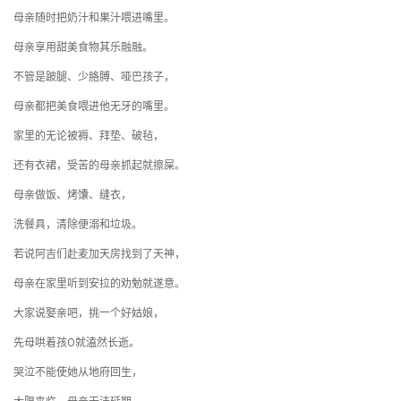
母亲随时把奶汁和果汁喂进嘴里。
母亲享用甜美食物其乐融融。
不管是跛腿、少胳膊、哑巴孩子，
母亲都把美食喂进他无牙的嘴里。
家里的无论被褥、拜垫、破毡，
还有衣裙，受苦的母亲抓起就擦屎。
母亲做饭、烤馕、缝衣，
洗餐具，清除便溺和垃圾。
若说阿吉们赴麦加天房找到了天神，
母亲在家里听到安拉的劝勉就遂意。
大家说娶亲吧，挑一个好姑娘，
先母哄着孩O就溘然长逝。
哭泣不能使她从地府回生，