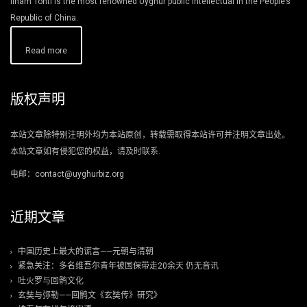
Ilham Tohti is the most renowned Uyghur public intellectual in the People’s
Republic of China.
Read more
版权声明
本站文章除特别注明外均为本站原创，转载需取得本站许可并注明文章出处。
本站文章如有侵犯您的权益，请及时联系.
电邮：contact@uyghurbiz.org
近期文章
中国历史上最大的谎言——元朝与清朝
紧急关注：多名维吾尔青年被国保带走20余天 仍无音讯
吐火罗与回鹘文化
玄奘与弥勒——回鹘文《玄奘传》研究》