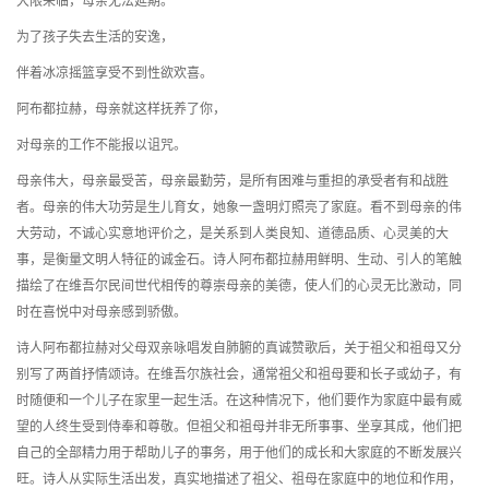
大限来临，母亲无法延期。
为了孩子失去生活的安逸，
伴着冰凉摇篮享受不到性欲欢喜。
阿布都拉赫，母亲就这样抚养了你，
对母亲的工作不能报以诅咒。
母亲伟大，母亲最受苦，母亲最勤劳，是所有困难与重担的承受者有和战胜
者。母亲的伟大功劳是生儿育女，她象一盏明灯照亮了家庭。看不到母亲的伟
大劳动，不诚心实意地评价之，是关系到人类良知、道德品质、心灵美的大
事，是衡量文明人特征的诚金石。诗人阿布都拉赫用鲜明、生动、引人的笔触
描绘了在维吾尔民间世代相传的尊崇母亲的美德，使人们的心灵无比激动，同
时在喜悦中对母亲感到骄傲。
诗人阿布都拉赫对父母双亲咏唱发自肺腑的真诚赞歌后，关于祖父和祖母又分
别写了两首抒情颂诗。在维吾尔族社会，通常祖父和祖母要和长子或幼子，有
时随便和一个儿子在家里一起生活。在这种情况下，他们要作为家庭中最有威
望的人终生受到侍奉和尊敬。但祖父和祖母并非无所事事、坐享其成，他们把
自己的全部精力用于帮助儿子的事务，用于他们的成长和大家庭的不断发展兴
旺。诗人从实际生活出发，真实地描述了祖父、祖母在家庭中的地位和作用，