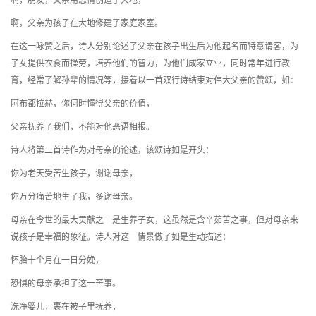
啊，朋友，父亲用恩情创造了天地，
啊，父亲为孩子在大地修建了家庭家室。
在这一咏赞之后，诗人分别论述了父亲在孩子出生后为他起名而特意请客，为
子女提供衣食而操劳，培养他们的智力，为他们成家立业，同时常年进行教
育，经常了解孙辈的情况等，接着以一首双行诗结束对伟大父亲的赞颂，如：
阿布都拉赫，你何时懂得父亲的价值，
父亲抚养了我们，不能对他恶语相报。
诗人将第二首诗作为对母亲的论述，该颂诗如是开头：
你为老天受苦生孩子，谢谢母亲，
你万分痛苦地生了我，多谢母亲。
母亲在今世的最大贡献之一是生养子女，这虽然是含辛茹苦之事，但对母亲来
说孩子是幸福的象征。诗人对这一情景做了如是生动描述：
怀胎十个月在一日分娩，
恐惧的母亲承担了这一苦事。
洗净婴儿，裹在被子里抚养，