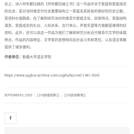
总之，诗人阿布都拉赫的《阿布都拉赫之书》这一作品中关于家庭和家庭成员
的论述，是对当时维吾尔社会重要结构之一家庭及其民俗的很好的历史记载，
其资料价值颇高，在了解和研究当时的维吾尔家庭文化、民族特点、家庭结构
演变、家庭成员的礼仪、人际关系、言行举止、声誉名望等方面都是难得的好
资料。此外，还可以说这一作品为我们了解和研究分析近代维吾尔文学的体裁
特点、作品的内容特征、文学家的思想倾向及社会义务和责任，以及语言等都
提供了诸多便利。
作者单位：
新疆大学语言学院
https://www.uyghur-archive.com/uighurbiz-net/1461.html
.
|
SEPTEMBER 5, 2020
[:ZH]新疆观察 [:]
[:ZH]民族教育[:]