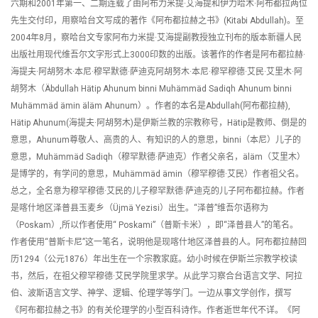
六期和2001年第一、二期连载了由阿布力米提·艾海提和伊力哈木·阿布都拉两位
先生交付印，用察哈台文写成的著作《阿布都拉赫之书》(Kitabi Abdullah)。至
2004年8月，察哈台文专家阿布力米提·艾海提副教授独立刊布的版本新疆人民
出版社用现代维吾尔文字形式上3000印数的出版。该著作的作者是阿布都拉赫·
海提夫·阿胡努木·本尼·穆罕默德·萨迪克阿胡努木·本尼·穆罕穆德·艾民·艾里木·阿
胡努木（Äbdullah Hätip Ahunum binni Muhämmäd Sadiqh Ahunum binni
Muhämmäd ämin äläm Ahunum）。作者的本名是Abdullah(阿布都拉赫),
Hätip Ahunum(海提夫·阿胡努木)是伊斯兰教的宗教称号，Hätip是教师、倒是的
意思，Ahunum尊敬人、高贵的人、有知识的人的意思，binni（本尼）儿子的
意思，Muhämmäd Sadiqh（穆罕默德·萨迪克）作者父亲名，äläm（艾里木）
是博学的，有学问的意思，Muhämmäd ämin（穆罕穆德·艾民）作者祖父名。
总之，全名意为穆罕穆德·艾民的儿子穆罕默德·萨迪克的儿子阿布都拉赫。作者
是喀什地区泽普县玉麦乡（Üjmä Yezisi）出生。“泽普”维吾尔语称为
（Poskam）,所以作者使用“ Poskami”（普斯卡米），即“泽普县人”的笔名。
作者使用“普斯卡尼”这一笔名，说明他是现喀什地区泽普县的人。阿布都拉赫回
历1294（公元1876）年出生在一个宗教家庭。幼小时候在伊斯兰宗教学校读
书，然后，在祖父穆罕穆德·艾民学院里求学。从此学习察合台语言文学、阿拉
伯、波斯语言文学、神学、逻辑、伦理学等学门。一边从事文学创作，撰写
《阿布都拉赫之书》的有关伦理学的小型百科诗作。作者逝世年代不详。《阿