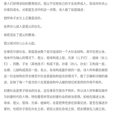
使人们获得深刻的教育知识。祖父不仅把自己的子女抚养成人，而且时时关心
孙辈的成长。对家庭生活中的这一详情，诗人做了如是描述：
把所有子女引上正路是目的，
抚养孙儿成人是祖父的仪礼。
倘若违反了祖父的教诲，
祖父就对孙儿心头火起。
在维吾尔族社会，家庭是由数个层次组成的一个大社会结构，其中在把父亲、
母亲作为轴心的情况下，祖父、祖母构成上层，兄弟（儿子们）、姐妹（女儿
们）、同胞、子女（其他孩子）构成下层，孙辈（孙儿、孙女）又构成一层，
女婿、儿媳构成其后一层，岳父、岳母构成最外部的一层。诗人阿布都拉赫把
这一社会结构在符合维吾尔社会家庭结构组合的情况下，做了正确和详细的描
述，反映了每一个层次的人在家庭结构中占据的地位和发挥的作用不例外。
封建社会是男子统治的社会，这在维吾尔族也不例外。所以诗人阿布都拉赫作
为封建时代的人物，特别重视并突出封建社会的统治思想。如他在描述父亲、
母亲、祖父、祖母、兄弟、姐妹时，总是把男性放在前面论述，甚至在描述孙
辈时，也把孙子放在孙女之前，把岳父放在岳母之前，把女婿放在儿媳之前。