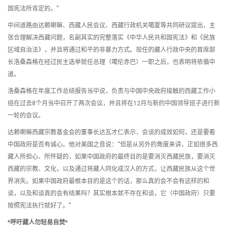
国宪法所肯定的。”
中间道路由达赖喇嘛、西藏人民会议、西藏行政机关噶厦等共同研议提出，主
张合理解决西藏问题，名副其实的完整落实《中华人民共和国宪法》和《民族
区域自治法》，并且将通过和平的非暴力方式。现任的藏人行政中央的首席部
长洛桑森格在经过民主选举就任总理（噶伦赤巴）一职之后，也表明将依循中
道。
洛桑森格在年度工作总结报告当中说，负责与中国中央政府接触的西藏工作小
组在过去8个月当中召开了两次会议，并且将在12月与新的中国领导班子进行新
一轮的会议。
达赖喇嘛西藏宗教基金会的董事长达瓦才仁表示，会谈的成效如何，还是要看
中国政府是否有诚心。他对美国之音说：“但是从另外的角度来讲，正如很多西
藏人所担心、所怀疑的，如果中国政府的最终目的是要消灭西藏民族，要消灭
西藏的宗教、文化，以及通过将藏人同化成汉人的方式，让西藏民族从这个世
界消失。如果中国政府最根本目的是这个的话，那么真的会不会有这样的和
谈，以及和谈真的会有结果吗？其实根本就不存在和谈，它（中国政府）只要
按照宪法执行就好了。”
*呼吁藏人勿轻易自焚*