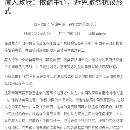
藏人政府：依循中道，避免激烈抗议形
式
藏人政府：依循中道，避免激烈抗议形式
时间:2012/08/09 栏目:中国民族 编辑:admin
西藏藏人行政中央首席部长在年度工作总结报告当中重申与中国中央政府恢复
接触的意愿，并且针对连续的藏人自焚事件表达看法。
藏人行政中央的首席部长（噶伦赤巴）洛桑森格博士说，他领导的政府依然坚
持中间道路的路线，并且透过对话，基于双方利益的角度来解决西藏议题。
洛桑森格8月8号星期三在周年工作总结报告中谈到中国政府谈判以及加强藏人
社会团结度等议题。
达赖喇嘛西藏宗教基金会的董事长达瓦才仁认为，中国政府没有拒绝对话的理
由，他告诉美国之音：“按照中国的法律来说，或者是按照中国政府宣称，它最
关心的国家统一，以及社会制度，这样的角度跟西藏人所追求的宗教自由以及
中间道路的自治。就这样的角度来讲，我们认为双方之间没有任何冲突，因为
对西藏人来说，西藏作为中国的统一，或是要保持社会制度，按照中间道路都
没有排斥。而西藏人所要求的宗教自由以及名副其实的民族区域自治，这是中