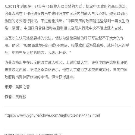
从2011年到现在，已经有46位藏人以自焚的方式，抗议中国政府的高压统治。
洛桑森格在工作总结报告当中也呼吁在中国境内的藏人自我克制，避免以如此
激烈的方式进行抗议。不过他也指出，“中国高压的政策是这些悲剧一再发生的
唯一原因”。中国政府曾经指称达赖喇嘛以及藏人行政中央不阻止藏人自焚。
达瓦才仁认同洛桑森格的说法，但认为洛桑森格的呼吁可能起不了大大的作
用。他说：“如果西藏境内的问题不解决，噶厦政府或洛桑森格，或任何人的呼
吁，能够有多大的影响力，我表示怀疑。”
洛桑森格出生在印度的流亡藏人社区，上过哈佛大学。许多中国评论家批评他
未曾涉足西藏，不过洛桑森格表示，他在北京进行学术交流研究时，曾向中国
政府提出到拉萨旅游的申请，但未获得批准。
来源
：美国之音
作者
：黄耀毅
https://www.uyghur-archive.com/uighurbiz-net/4749.html