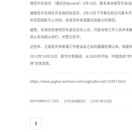
维吾尔在线讯 （通讯员Anostaf）3月10日，数名来自维吾
据维吾尔在线在莎车县的信息员，3月10日下午数名前往乌鲁木
的农田而赴乌上访的。信息员并未透露农田被占的原因。
据悉，失地农民曾到莎车县信访办上访，可是当地工作人员并未解
到火车站阻止他们，并登记名字。
近些年，尤其是中央新疆工作座谈会之后的援疆热潮以来，南疆
2012年10月25日，新华社曾报道，从2005年开始，中国连
转”总体态势。
https://www.uyghur-archive.com/uighurbiz-net/10357.html
.
|
SEPTEMBER 27, 2020
[:ZH] 在线报告[:]
[:ZH]人权与法[:]