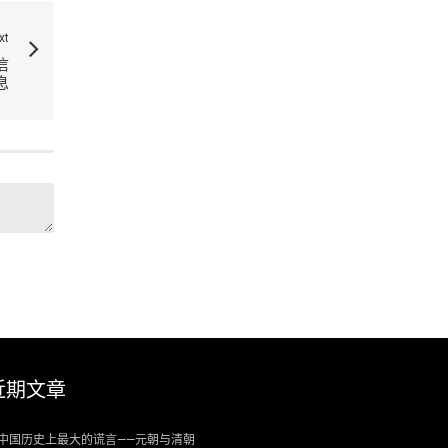
xt
信
息
近期文章
中国历史上最大的谎言——元朝与清朝