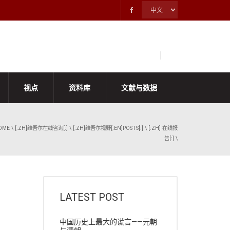
视点
资料库
文献与数据
OME
\
[:ZH]维吾尔在线咨询[:]
\
[:ZH]维吾尔视野[:EN]POSTS[:]
\
[:ZH] 在线报
告[:]
\
LATEST POST
中国历史上最大的谎言——元朝