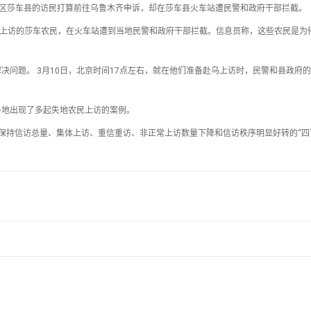
尔自治区莎车县的访民打算前往乌鲁木齐申诉，却在莎车县火车站遭民警和政府干部拦截。
齐上访的莎车农民，在火车站遭到当地民警和政府干部拦截。信息员称，这些农民是为
决问题。 3月10日，北京时间17点左右，就在他们准备赴乌上访时，民警和县政府
多地出现了多起失地农民上访的案例。
续7年保持信访总量、集体上访、重信重访、非正常上访数量下降和信访秩序明显好转的“