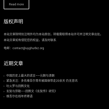
Read more
版权声明
本站文章除特别注明外均为本站原创，转载需取得本站许可并注明文章出处。
本站文章如有侵犯您的权益，请及时联系.
电邮：contact@uyghurbiz.org
近期文章
中国历史上最大的谎言——元朝与清朝
紧急关注：多名维吾尔青年被国保带走20余天 仍无音讯
吐火罗与回鹘文化
玄奘与弥勒——回鹘文《玄奘传》研究》
维吾尔在线年终寄语