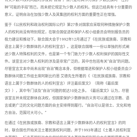
有关少数人权利问题时涉及到“自治”，但只是将其作为保护少数民族同一性的一
种“可能的手段”而已，而未把它规定为少数人的权利。但这已经具有十分重要的
意义，证明自治在加强少数人及其集团的权利方面的重要性正在增强。
鉴于《公民权利和政治权利国际公约》第27条对国家应采取何种措施保护少数
人的权利尚没有特别规定，在联合国促进和保护人权小组委员会特别报告员的
极力建议和推动下，联合国大会于1992年12月通过了《在民族或族裔、宗教和
语言上属于少数群体的人的权利宣言》。这是联合国唯一一份以单独的形式阐
述少数人特殊权利的文件，也是第一个专门致力于少数人权利保护的国际性文
件。该宣言对少数人权利的涉及是非常广泛的，其中也包括有关“自治”的问题。
尽管宣言文本中尚未出现“自治”概念本身，但根据增进和保护人权小组委员会少
数群体问题工作组主席阿斯比约恩·艾德先生所著的《〈在民族或族裔、宗教和
语言上属于少数群体的人的权利宣言〉评注最后案文》（简称《最后案
文》），其中专门谈及“自治”问题的就达10处之多。《最后案文》认为，尽管
该宣言并未规定群体自决权，但国家保护少数群体的义务可以通过在宗教、语
言或更广泛的文化问题方面的自主安排得到履行。“自治可以是领土、文化和地
方自治，范围可大可小。”
在通过《在民族或族裔、宗教和语言上属于少数群体的人的权利宣言》的同
时，联合国也开始关注土著民族权利问题，并于1993年通过《土著人民权利宣