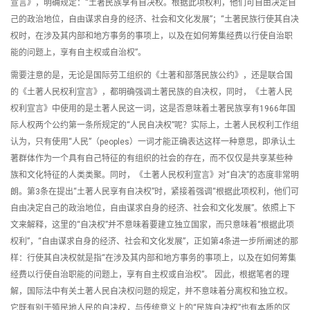
宣言》，明确规定：“土著民族享有自决权。根据此项权利，他们可自由决定自
己的政治地位，自由谋求自身的经济、社会和文化发展”；“土著民族行使其自决
权时，在涉及其内部和地方事务的事项上，以及在如何筹集经费以行使自治职
能的问题上，享有自主权或自治权”。
需要注意的是，无论是国际劳工组织的《土著和部落民族公约》，还是联合国
的《土著人民权利宣言》，都明确强调土著民族的自决权，同时，《土著人民
权利宣言》中使用的是土著人民这一词，这是否意味着土著民族享有1966年国
际人权两个公约第一条所规定的“人民自决权”呢？实际上，土著人民权利工作组
认为，只有使用“人民”（peoples）一词才能正确表达这样一种意思，即承认土
著群体作为一个具有自己特征的有组织的社会的存在，而不仅仅是共享某些种
族和文化特征的人类类聚。同时，《土著人民权利宣言》对“自决”的态度非常明
朗。第3条在提出“土著人民享有自决权”时，紧接着强调“根据此项权利，他们可
自由决定自己的政治地位，自由谋求自身的经济、社会和文化发展”。依照上下
文来解释，这里的“自决权”并不意味着要建立独立国家，而只意味着“根据此项
权利”，“自由谋求自身的经济、社会和文化发展”，正如第4条进一步所阐述的那
样：行使其自决权就是指“在涉及其内部和地方事务的事项上，以及在如何筹集
经费以行使自治职能的问题上，享有自主权或自治权”。 因此，根据笔者的理
解，国际法中有关土著人民自决权问题的规定，并不意味着分离权和独立权。
它既有别于殖民地人民的自决权，与传统意义上的“民族自决权”也有本质的区