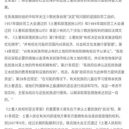
言草案》，标志着国际社会在保护和促进土著民族权利和自由方面取得重大进
展。
在各类国际组织中较早关注少数民族自我“决定”权问题的是国际劳工组织。
1957年国际劳工大会通过的《土著和部落居民公约》和1989年国际劳工大会通
过的《土著和部落民族公约》曾是少有的几个涉及少数民族权利的国际法律文
件。《土著和部落民族公约》第7条规定：土著民族“有权决定自身发展进程的
优先顺序”，“并有权在可能的范围内对其经济、社会和文化发展行使管理”。第
14条规定：“对有关民族传统占有的土地的所有权和拥有权应予以承认”，“各政
府应采取必要的措施以查清有关民族传统占有土地的情况，并应有效地保护这
些民族对其土地的所有权和拥有权”。第27条规定：“各政府应承认这些民族建
立本民族的教育制度和设施的权利”，而且，各国“政府亦应为此种努力提供适量
资金”。第28条还规定：“在可能的情况下，有关民族的儿童应学习使用本民族
的土著语言，或他们所属群体之最通用的语言进行阅读和写作。当这一考虑不
现实时，主管当局应与这些民族进行磋商，以期采取某些措施来达到这一目
的。”
《土著人民权利宣言草案》的重要意义首先在于承认土著民族的“自治”权，第
31条规定：土著人民在有关内部或地方事务方面拥有自治或自我管理的权利。
到2007年9月，经过长期的酝酿和讨论，联合国大会正式通过《土著人民权利