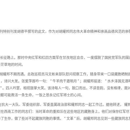
年纪念日，本刊特别刊发胡德平撰写的此文，作为对胡耀邦同志伟大革命精神和崇高品德风范的崇
年的长征路上。那时中央红军和红四方面军在甘孜地区会合，一度摆脱了国民党军队的围
茫茫草地的时间。
爱萍和胡耀邦不期而遇。总政巡视员冯文彬来部队慰问视察工作，随身带来一口袋藏胞晒制
大发。张爱萍首吟一句： “ 牛羊肉干邀明月 ” ；胡耀邦接道： “ 水乡泽国无酒喝 
醉弥陀 ” 。四人吟罢，相视鼓掌大笑。该诗每人一句，脱口而出，不讲音韵，没有格律，面
粑都可能救活一条生命，一饭之恩永记红军将士的心间。
在抗大一大队、军委组织部、军委直属政治部和耀邦同志一起工作过。据他转述， 耀
诫在西南工作的同志们：当时革命的重担压在这些地区的藏胞身上，他们对保存红军尽
生存，做了些对不起藏族同胞的事情。 “ 文革 ” 后，胡耀邦同志见到一些藏族同志