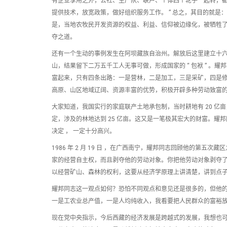
有企业享用之外，公社、生产队、联户、个体四个轮子一起转，都
提供技术，放宽政策，做好组织服务工作。 ” 总之，其目的就是：
是，当地农牧民开发资源的权益、利益、信仰被边缘化，被牺牲
夺之道。
还有一个生动的事例发生在阿坝藏族自治州。解放后这里建立十
山，结果留下二万五千工人无事可做，形成国家的 “ 包袱 ” 。耀邦
富起来，只有四条出路：一是营林，二是加工，三是采矿，四是修建
高原、山区地域辽阔、资源丰富的优势，积极开辟多种劳动致富的
大家知道，我国实行的家庭联产土地承包制，当时耕地有 20 亿亩
定，涉及的林地达到 25 亿亩。这又是一笔极其宏大的财富。耀
决定 ， 一定十分高兴。
1986 年 2 月 19 日 ，在广西南宁，耀邦同志回顾他的第
家的经营自主权，而且剥夺他的劳动对象。你把他劳动对象剥夺了，
以经营矿山、森林的权利，这要从经济学原理上讲清楚，讲到点子上
耀邦同志这一观点如何？恐怕不同观点和意见还是很多的，但他的最终
一是工农业总产值，一是人均纯收入，我看要把人民群众的富裕放在
现在党中央指示，今后西藏的经济发展是跨越式的发展，我想也可