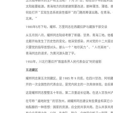
怎么指导群众的生产和生活呢？ 7 月 31 日，他在西宁市的胜利
太阳能要能源。青海地方的房屋建筑要改进，那种薄顶、薄墙、
何处打开 “ 实现生态系统良性循环 ” 的门路而筹谋出路。在青
北来。 ”
1980年5月下旬，耀邦、万里同志在西藏拉萨与藏族干部交谈
从五月到八月，耀邦同志陆续考察了新疆、甘肃、青海三地。他
北都开始发生了历史性的变化，他深受感染，并对党的十二大提
只要党的指导思想对头，那么一个 “ 地尽其力 ” 、 “ 人尽其材 ” 、
青海同志的请求，为黄河源头题了字。
1950年，川北行署召开”首届各界人民代表会议“时的留影
五进藏区
耀邦同志第五次到藏区，是 1985 年 9 月底，在四川甘孜
开的一次全国性的代表会议，是党内民主的一次具体体现。会后
这是耀邦同志整整五十年后，第二次重返长征路。在进入甘孜州泸定
在号称 “ 遍地财宝 ” 的甘孜州，胡耀邦同志建议有些黄金和其它
始酝酿的一种思想：国家的资源，应全民共享共用。怎么共享共用呢