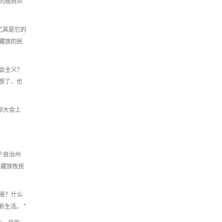
的政府声
尤其是它的
藏族的民
会主义？
想了，也
部大会上
个自治州
进藏族牧民
液？什么
生活。 ”