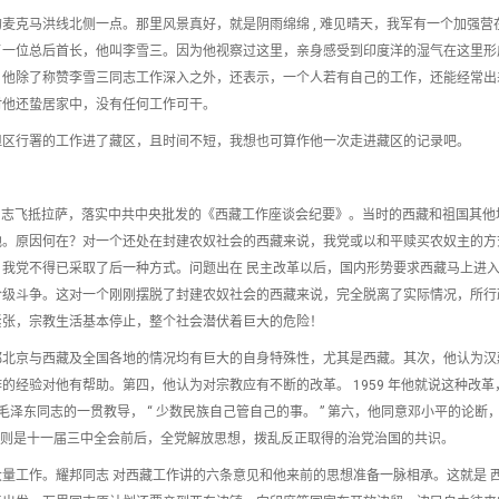
麦克马洪线北侧一点。那里风景真好，就是阴雨绵绵 , 难见晴天，我军有一个加强营
了一位总后首长，他叫李雪三。因为他视察过这里，亲身感受到印度洋的湿气在这里形
。他除了称赞李雪三同志工作深入之外，还表示，一个人若有自己的工作，还能经常出
时他还蛰居家中，没有任何工作可干。
但区行署的工作进了藏区，且时间不短，我想也可算作他一次走进藏区的记录吧。
静仁等同志飞抵拉萨，落实中共中央批发的《西藏工作座谈会纪要》。当时的西藏和祖国其他
过于内地。原因何在？对一个还处在封建农奴社会的西藏来说，我党或以和平赎买农奴主的
我党不得已采取了后一种方式。问题出在 民主改革以后，国内形势要求西藏马上进
阶级斗争。这对一个刚刚摆脱了封建农奴社会的西藏来说，完全脱离了实际情况，所行
紧张，宗教生活基本停止，整个社会潜伏着巨大的危险！
都北京与西藏及全国各地的情况均有巨大的自身特殊性，尤其是西藏。其次，他认为汉
经验对他有帮助。第四，他认为对宗教应有不断的改革。 1959 年他就说这种改革，
信毛泽东同志的一贯教导， “ 少数民族自己管自己的事。 ” 第六，他同意邓小平的论断， 
准备则是十一届三中全会前后，全党解放思想，拨乱反正取得的治党治国的共识。
量工作。耀邦同志 对西藏工作讲的六条意见和他来前的思想准备一脉相承。这就是 