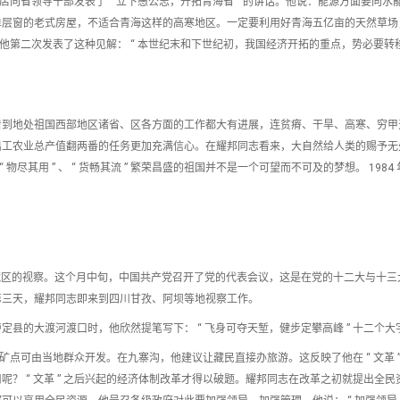
饭店向省领导干部发表了 “ 立下愚公志，开拓青海省 ” 的讲话。他说：能源方面要向水
单层窗的老式房屋，不适合青海这样的高寒地区。一定要利用好青海五亿亩的天然草场
海，他第二次发表了这种见解： “ 本世纪末和下世纪初，我国经济开拓的重点，势必要转
看到地处祖国西部地区诸省、区各方面的工作都大有进展，连贫瘠、干旱、高寒、穷甲
出工农业总产值翻两番的任务更加充满信心。在耀邦同志看来，大自然给人类的赐予无
 “ 物尽其用 ” 、 “ 货畅其流 ” 繁荣昌盛的祖国并不是一个可望而不可及的梦想。 1984
、阿坝藏区的视察。这个月中旬，中国共产党召开了党的代表会议，这是在党的十二大与十
第三天，耀邦同志即来到四川甘孜、阿坝等地视察工作。
县的大渡河渡口时，他欣然提笔写下： “ 飞身可夺天堑，健步定攀高峰 ” 十二个大
小矿点可由当地群众开发。在九寨沟，他建议让藏民直接办旅游。这反映了他在 “ 文革 ”
？ “ 文革 ” 之后兴起的经济体制改革才得以破题。耀邦同志在改革之初就提出全民