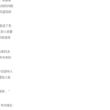
，就是要
出现的问题
的盗窃掠
变成了秃
区的人民要
识和发挥
改革的决
天中央的
不仅剥夺人
要给人民
条： “
 年均增长