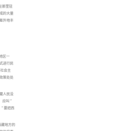
在那里驻
成的大量
差外地丰
地区一
方式进行民
入社会主
政策处处
藏人民没
应叫 “
“ 要把西
西藏地方的