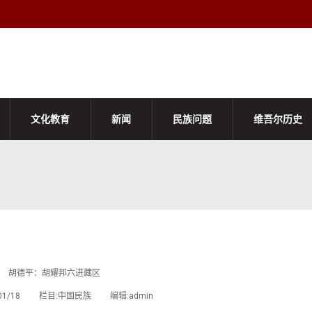
文化教育
新闻
民族问题
维吾尔历史
胡德平：胡耀邦六进藏区
3/01/18 栏目:中国民族 编辑:admin