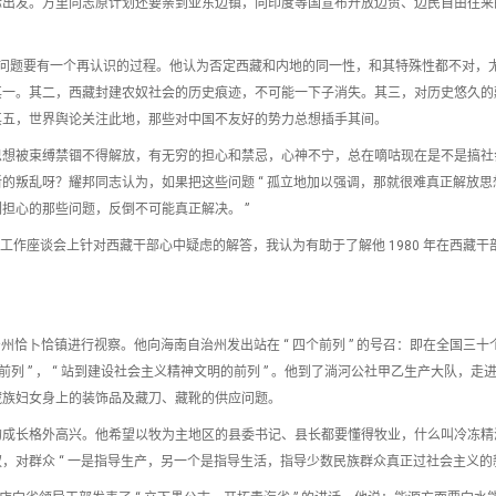
际出发。万里同志原计划还要亲到亚东边镇，向印度等国宣布开放边贸、边民自由往来
西藏问题要有一个再认识的过程。他认为否定西藏和内地的同一性，和其特殊性都不对，
其一。其二，西藏封建农奴社会的历史痕迹，不可能一下子消失。其三，对历史悠久的
其五，世界舆论关注此地，那些对中国不友好的势力总想插手其间。
思想被束缚禁锢不得解放，有无穷的担心和禁忌，心神不宁，总在嘀咕现在是不是搞社
的叛乱呀？耀邦同志认为，如果把这些问题 “ 孤立地加以强调，那就很难真正解放思
担心的那些问题，反倒不可能真正解决。 ”
藏工作座谈会上针对西藏干部心中疑虑的解答，我认为有助于了解他 1980 年在西藏干
自治州恰卜恰镇进行视察。他向海南自治州发出站在 “ 四个前列 ” 的号召：即在全国三十
的前列 ” ， “ 站到建设社会主义精神文明的前列 ” 。他到了淌河公社甲乙生产大队，走
藏族妇女身上的装饰品及藏刀、藏靴的供应问题。
的成长格外高兴。他希望以牧为主地区的县委书记、县长都要懂得牧业，什么叫冷冻精
对群众 “ 一是指导生产，另一个是指导生活，指导少数民族群众真正过社会主义的新