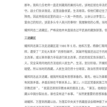
那年，我和几位老师一直走到藏南的兼则马尼，该地区就在非法的
守。战士们告诉我说，这里战备很紧，生活艰苦。但他们都记住
降雨，因此特批给这里的战士一人发一件雨衣。父亲认识李雪三
富自己的知识，该是多么令人高兴的事呀！我理解他的心情，当
耀邦同志二进藏区，严格说他并未直接去过平武县的藏族部落，
三进藏区
耀邦同志第三次走进藏区是 1980 年 5 月，他和万里、杨
样，遭受了 “ 文化大革命 ” 的惨烈破坏， 其破坏程度还远
主改革，或以革命暴力手段进行民主改革，历史的现实告诉我们，
义，完全采用内地的方法组织人民生产、生活，划分阶级，开展
碰壁。所以当时的西藏，人民生活仍然十分艰苦，政治形势非常
耀邦同志此次进藏，据我所知是有思想准备的。首先，他认为首
有民族矛盾，矛盾反映在干群关系上。第三，川北区党委民族工作的
宗教还原 ” ， “ 就是还原到宗教本来的面目上去。 ” 第五，他相
藏从中国分裂出去，谁也没有这个本事。 ” 当然更重要的思想
胡耀邦、万里到西藏以后，为落实中央关于西藏座谈会精神做了大