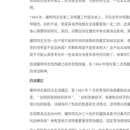
自治权应该名符其实，必须放宽政策，与民休养生息，一切从实
明。
1984 年，耀邦同志在第二次西藏工作座谈会上，号召全党对
特殊性。别的不说，就是其自然地貌在全球都是独一无二的，此
族心理要特别研究。其四，宗教信仰在藏民中有长期深远影响。
耀邦同志生怕一些干部不能把中央的政策和西藏实际结合起来，
党的领导是不是会削弱？宗教影响是不是愈来愈大？会不会出现新
就不可能认真思考另外一些本来应当更多思考的问题了。结果你们
知道耀邦同志到西藏之前的思想准备，及 1984 年他在第二次西
的讲话精神。
四进藏区
耀邦同志第四次走进藏区，是 1983 年 7 月到青海的海南藏族
里， “ 站到民族团结的前列 ” ， “ 站到发展经济、发展牧业经济
塔兴加的帐篷，详细询问了牧民的牲畜和生活情况。还特意问到
在视察海北自治州时，耀邦同志对三十四岁的藏族县委书记桑杰
叫品种改良？他希望地方领导都要重视草场建设，固定草场使用权，