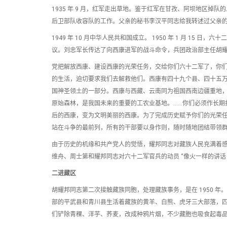
1935 年 9 月，红军走出草地。鉴于红军在甘孜、阿坝地区
后卫部队收容队的工作。父亲的秘书李汉平同志给我转述过父亲
1949 年 10 月中华人民共和国成立。 1950 年 1 月 
议。刘忠军长传达了向西康进军的战斗命令，兵团政治部主任胡
党把解放西康、建设西康的光荣任务，交给你们六十二军了，你
的生活，迫切要求我们去解救他们。西康有四十九个县、四十五
国神圣领土的一部分。西康与西藏、云南同为祖国西南边疆重地
原始森林，是我国未来的重要的工农业基地。……你们必须作长期
后的西康，变为文明美丽的西康。为了完成历史赋予你们的光荣
站在斗争的最前列，所有的干部要以身作则，随时随地团结带领群
由于历史的机缘和共产党人的觉悟，耀邦同志对藏族人民充满着
维舟、周士第和耀邦同志对六十二军官兵的动员 “像火一样的讲
二进藏区
胡耀邦同志第二次接触藏族同胞，处理藏族事务，是在 1950 
部的平武县和青川县生活着藏族的黄羊、白熊、虎牙三大部落，
们铲除青稞、洋芋、荞麦，改成种鸦片烟，不少藏胞也吸食起毒