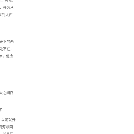
能、风能、
，并为从
移到大西
天下的西
处不在，
 年，他应
三大之间召
字！
 以前就开
资源除国