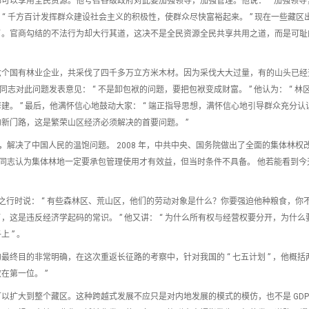
可以享用全民资源。他号召各级政府对此要加强领导，加强管理。他说： “ 加强领导
 “ 千方百计发挥群众建设社会主义的积极性，使群众尽快富裕起来。 ” 现在一些藏区
了。官商勾结的不法行为却大行其道，这决不是全民资源全民共享共用之道，而是可耻
六个国有林业企业，共采伐了四千多万立方米木材。因为采伐大大过量，有的山头已经
同志对此问题发表意见： “ 不是卸包袱的问题，要把包袱变成财富。 ” 他认为： “ 林
。 ” 最后，他满怀信心地鼓动大家： “ 端正指导思想，满怀信心地引导群众充分认
新门路，这是繁荣山区经济必须解决的首要问题。 ”
，解决了中国人民的温饱问题。 2008 年，中共中央、国务院做出了全面的集体林权
邦同志认为集体林地一定要承包管理使用才有效益，但当时条件不具备。 他若能看到今
五次藏区之行时说： “ 有些森林区、荒山区，他们的劳动对象是什么？你要强迫他种粮食，你
这是违反经济学起码的常识。 ” 他又讲： “ 为什么所有权与经营权要分开，为什么
 ” 。
目的非常明确，在这次重返长征路的考察中，针对我国的 “ 七五计划 ” ，他概括两
第一位。 ”
以扩大到整个藏区。这种跨越式发展不应只是对内地发展的模式的模仿，也不是 GDP