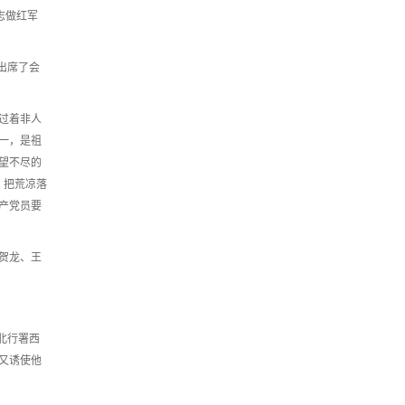
志做红军
都出席了会
过着非人
一，是祖
望不尽的
，把荒凉落
产党员要
贺龙、王
北行署西
又诱使他