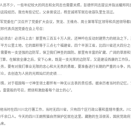
掉队的人员不少，一些年纪较大的同志和女同志也需要关照，彭德怀同志提议并指派耀邦同
的这段经历。我也有些记忆，父亲曾说过，杨至诚将军就在收容队里生活过。
15 日，六十二军党委在广汉召开了党委扩大会议，贺龙、王维舟、周士第等军区领导和兵团领导
耀邦代表兵团党委在会上号召：
们必须去！必须马上去！那里有三百五十万人民，还呻吟在反动封建势力的统治之下，
万平方公里土地，它的面积等于三点七个福建省，四个半浙江省，比四川省还大四分之
，需要有一支坚强的边防军，保卫我们神圣的国防。那里有丰富的矿藏、广阔的草原和
打算，在解放全康之后，安下心来，既是一支光荣的边防军，又是建设西康的工作队
任务，要有对我们事业无限的忠心和大无畏的勇敢，要准备进行长期的严重的斗争，共
众，去创造为人民的光辉灿烂的史绩……
感情，对于祖国每一寸神圣领土都怀有一种无以言表的责任感。据亲历者当时的记忆，
话，雷霆般的号召，燃烧和激励着每个战士的心”。
年。他当时在四川川北行署工作，当时无四川省，只有四个区行政公署和直辖市重庆。川
四千余口人。今天的四川王朗熊猫自然保护区就在这里。藏胞的生活很苦，国民党政府
品来。