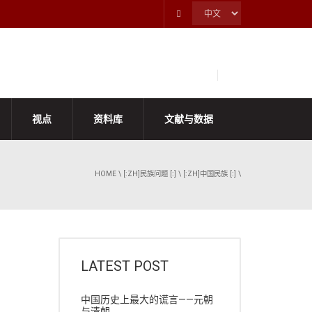
视点
资料库
文献与数据
HOME
\
[:ZH]民族问题 [:]
\
[:ZH]中国民族 [:]
\
LATEST POST
中国历史上最大的谎言——元朝
与清朝