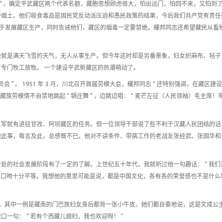
民代表会议 ” ，确定平武藏区两个代表名额，藏胞思想顾虑很大，怕出远门，怕回不来，又怕到
带烟土。他们吸食毒品是国民党反动派压迫和愚民政策的结果，今后我们共产党有责任
斤用于发展藏区生产，同时告诫他们，藏区的烟毒一定要禁绝。耀邦同志还希望藏民从畜
快就是满天飞雪的天气，无人从事生产。但今年这时却是另番景象，妇女织麻布、毡子
专门牧工放牧。 一个建设平武新藏区的热潮萌动了。
府委员会 ” 。 1951 年 3 月，川北召开首届劳模大会，耀邦同志 “ 还特别强调，在藏区
族劳模情不自禁地跳起 “ 锅庄舞 ” ，边跳边唱： “ 麦芒左征（人民领袖）毛主席！
二军就有进驻甘孜、阿坝藏区的任务。但一位领导干部说了些不利于汉藏人民团结的话
记此事，每言及此，总感慨不已。他对不讲条件、带病工作的老战友张经武、张国华和
的社会发展阶段有了一定的了解。上世纪五十年代，我就听过他一句趣话： “ 我们汉
” 他说话的口吻十分平等。我想他的意思可能是说，都是中国文化，各有各的荣誉感也不是什
人情，其中一例是藏南的门巴族妇女身后都背一张小牛皮。她们都自豪地说，这是文成公
一句： “ 若有个西藏儿媳妇，我也欢迎呀！ ”