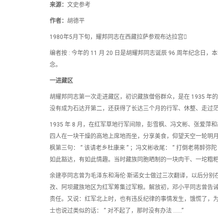
来源：
文史参考
作者：
胡德平
1980年5月下旬，耀邦同志在西藏拉萨参观布达拉宫
编者按 : 今年的 11 月 20 日是胡耀邦同志诞辰 96 周
念。
一进藏区
胡耀邦同志第一次走进藏区，初识藏族僧俗群众，是在 1935 
没有成为石达开第二，还获得了长达三个月的行军、休整、走过
1935 年 8 月，在红军草地行军间隙，彭雪枫、冯文彬、张
四人在一块干燥的高地上席地而坐，分享美食，仰望天空一轮明月，诗兴
枫第三句： “ 该请老乡杜康来 ” ；冯文彬收尾： “ 打倒老蒋
如此豁达，有如此情趣。当时藏族同胞晒制的一块肉干、一坨糌
余建亭同志曾为毛泽东和海伦·斯诺女士做过三次翻译，以后分别
孜、阿坝藏族地区为红军筹集过军粮。解放初，邓小平同志曾告
责任。又说：红军北上时，也有违反纪律的事情发生，饿慌了，为了
士也说过类似的话： “ 对不起了，那时没有办法 ……”