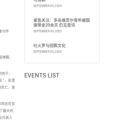
SEPTEMBER 30, 2020
紧急关注：多名维吾尔青年被国
保带走20余天 仍无音讯
敬与怀
SEPTEMBER 30, 2020
吐火罗与回鹘文化
SEPTEMBER 30, 2020
追堵截，
的肉干，
EVENTS LIST
” 。彭雪
对死亡，竟
邦同志在甘
了最大的
及代表人