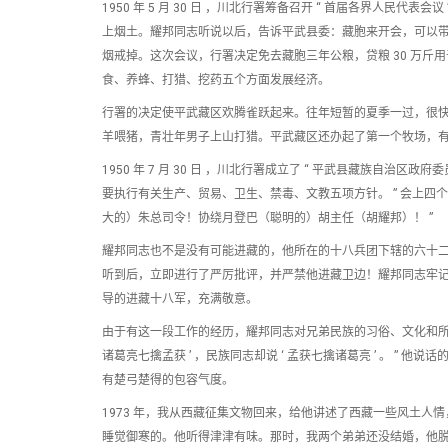
1950 年 5 月 30 日 ，川北行署筹备召开 “ 首届各界人
上烟土。耀邦同志听说以后，告诉平武县委：藏胞来开会，可以
烟戒掉。这次会议，行署决定免去藏胞三年公粮，贷粮 30 万
食、养蜂、打猎、挖药五个方面发展经济。
行署的决定使平武藏区欢腾雀跃起来。往年短暂的夏季一过，很
羊喂猪，青壮年男子上山打猎。平武藏区还办起了第一个牧场，有
1950 年 7 月 30 日 ，川北行署成立了 “ 平武县藏族自治区政
要执行有关生产、贸易、卫生、禁毒、文教五项方针。 ” 会上四个藏
大的）朱总司令！协绕月登巴（聪明的）胡主任（胡耀邦）！ ”
耀邦同志也不是没有可能进藏的，他所在的十八兵团下辖的六十
听到后，立即进行了严厉批评，并严禁他进藏卫边！耀邦同志牢
导的进藏十八军，充满敬意。
由于有这一段工作的经历，耀邦同志对兄弟民族的习俗、文化和所处
诸葛亮七擒孟获 ’ ，民族同志却说 ‘ 孟获七擒诸葛亮 ’ 。 
有楚弓楚得的包容气度。
1973 年，我从西藏征集文物回来，给他讲述了西藏一些风土
睡觉御寒的。他听得津津有味。那时，我两个弟弟还没结婚，他脱口