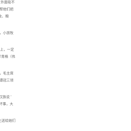
了外面吸不
帮他们把
牧、粮
，小孩牧
建设上，一定
牢青格（伟
，毛主席
谭冠三领
族说 ‘
么坏事，大
主送给她们