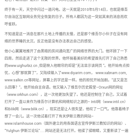
终于有一天，天空中闪过一道闪电。这一天就是2010年5月14日，也就是维吾
尔自治区互联网业务完全恢复的日子。所有人都因为这一突如其来的消息而欢
呼雀跃。
不知道是这一消息在那片土地上传播的太慢，还是那个维吾尔小伙子在没有网
络的世界睡的太沉，反正他是没有办法表达自己的感受。
他小心翼翼地推开了由黑暗的房间通向宽广的网络世界的大门。他环顾了一下
四周，然后走进了这个无限的世界。他怀揣着美好的希望首先打开了自己熟悉
的www.uighurbiz.cn ,但是映入他眼帘的却是“无法显示该网页 ”。他开始有点担
忧，心想“那就算了”，又陆续输入了www.diyarim.com， www.xabnam.com,
www.salkin.cn等网址，屏幕上的字还是一样。他的担忧开始加剧。“这又是怎
么回事？”，他开始自言自语。他又输入了维吾尔历史殿堂–Orxun网的网址
（www.orkhun.com），这一次他更加失望了。他还是控制住了自己，又试着
打开了一直以来作为维吾尔计算机和网络知识之源的– Intil网（www.intil.cn）
和Bilik网（www.bilik.cn），现实还是让人很失望，他叹了一口气。他靠着椅子
想了一会儿。这一次他试着打开了有关伊斯兰教的网站–
www.islamhouse.com（国外建立的用各国语言宣传伊斯兰教知识的网站）、
“Yulghun 伊斯兰论坛”……网站还是无法打开。他揉了揉眼睛，又重新读了一遍