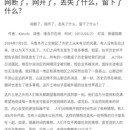
网断了，网开了，丢失了什么，留下了
什么？
网断了，网开了，丢失了什么，留下了什么？
作者：Könchi 译者：维吾尔在线 时间：2010/05/21 栏目：新疆观察
2009年7月5日，乌鲁木齐上空掀起了历史上从未有过的风暴。有人没有反应过
来，还以为天下大乱了。人们之间传言发生了很多事情。但是，似乎历史并不
想告诉我们到底发生了什么，所有的一切都成了历史留给我们的谜…….从7月6
日凌晨起，维吾尔自治区的网络完全被切断，短信业务被关闭，国际长途电话
也无法接通。就好像这一地区和其他地区之间突然出现了一座高山，山那边听
不到山这边的声音，山这边得不到山那边的消息……那一刻，历史仍然在继续。
期间也发生了很多事情。这片土地似乎是被外面的信息世界孤立了……
这片土地之外的人们每天都期望着网络开放的那一刻。他们会万分喜悦和充满
希望地阅读每一条有关可能会开放网络的消息。读完后，又会回到原来的状
态，内心会变的更加狂躁不安……人们对网络开放的时间作出了各种猜想。有人
说8月份开网，也有人说国庆以后开网。这样的猜想总是和一些特殊的日子联系
在一起。但是，随着时间的推移，人们不仅不再做任何的猜想，甚至连别人的
话也不敢相信。是的，日复一日，关网也整整有10个月了。