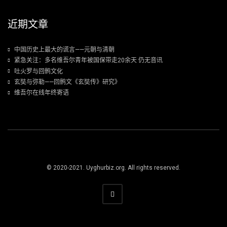
近期文章
中国历史上最大的谎言——元朝与清朝
紧急关注：多名维吾尔青年被国保带走20余天 仍无音讯
吐火罗与回鹘文化
玄奘与弥勒——回鹘文《玄奘传》研究》
维吾尔在线年终寄语
© 2020-2021. Uyghurbiz.org. All rights reserved.