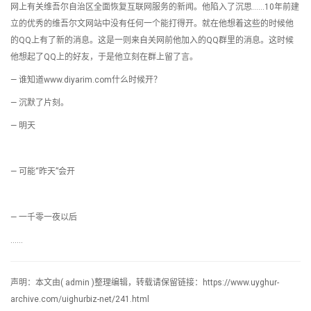
网上有关维吾尔自治区全面恢复互联网服务的新闻。他陷入了沉思……10年前建
立的优秀的维吾尔文网站中没有任何一个能打得开。就在他想着这些的时候他
的QQ上有了新的消息。这是一则来自关网前他加入的QQ群里的消息。这时候
他想起了QQ上的好友，于是他立刻在群上留了言。
— 谁知道www.diyarim.com什么时候开？
— 沉默了片刻。
— 明天
— 可能“昨天”会开
— 一千零一夜以后
……
声明：本文由( admin )整理编辑，转载请保留链接：https://www.uyghur-
archive.com/uighurbiz-net/241.html