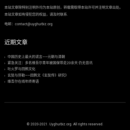
本站文章除特别注明外均为本站原创，转载需取得本站许可并注明文章出处。
本站文章如有侵犯您的权益，请及时联系.
电邮：contact@uyghurbiz.org
近期文章
中国历史上最大的谎言——元朝与清朝
紧急关注：多名维吾尔青年被国保带走20余天 仍无音讯
吐火罗与回鹘文化
玄奘与弥勒——回鹘文《玄奘传》研究》
维吾尔在线年终寄语
© 2020-2021. Uyghurbiz.org. All rights reserved.