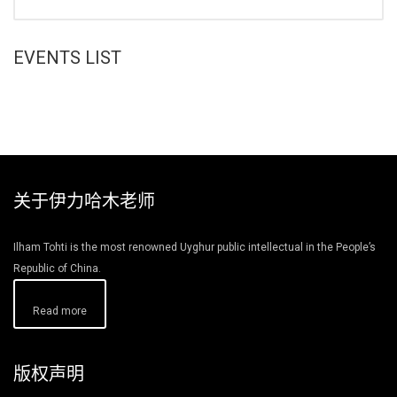
EVENTS LIST
关于伊力哈木老师
Ilham Tohti is the most renowned Uyghur public intellectual in the People’s
Republic of China.
Read more
版权声明