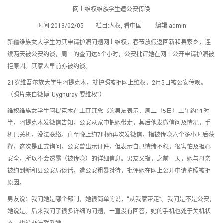
网上维权维族学生遭公安传唤
时间:2013/02/05 栏目:人权, 看中国 编辑:admin
新疆维族女大学生为其申请护照问题网上维权，春节放假返回新和县家乡，连
续两天被公安约谈，周二的查问达6个小时，公安批评她在网上公开申请护照被
拒原因。其家人早前亦被约谈。
21岁维吾尔族大学生阿提克木，就护照被拒网上维权，2月5日被公安传唤。
（照片来自微博“Uyghuray 要维权”）
维权维族女学生阿提克木在土耳其念书的男友表示，周二（5日）上午约11时
半，阿提克木发微信告知，公安从家中把她带走，其后他发微信问及情况，手
机巳关机，没法联络。直至晚上约7时她再次发微信，指被传唤六个多小时后获
释，这次是正式询问，公安曾出示证件，但表示自己情绪不稳，很害怕及担心
安全，所以不会透露（被传唤）的详细信息。男友又指，之前一天，她与母亲
被约到新和县公安局谈话，遭公安粗暴对待，批评她在网上公开申请护照被拒
原因。
男友说：我问她是哪个部门，她很简单的说，“从我家带走”。我问是不是公安，
她说是。后来我问了很多详细的问题，一直没有回答，她的手机也处于关机状