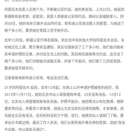
态，也没办法联系她。
阿提克木及家人近两个月，不断被公安约谈。她的男友指，上月22日，她返回
新疆新和县老家。返家前，其家人曾被县公安局约谈，期间公安威胁家人。同
月30日，她的母亲又被乡派出所约谈，新和县公安局派数人到那里，与她谈了
两个多小时，要求她在笔録上签字按手印。
去年12月底，新疆公安厅两名国保，到北京中央民族大学找阿提克木谈话，当
时她正在上课，警方事前没通知，其后与国保谈了三个多小时，他们查问她有
关申请护照的文章，并问及生活上的问题。其后两名国保再次约谈，这次谈了
两个多小时，他们详细查问该篇文章，并逐个字查问，他们做了几页纸笔録，
要求她签字按手印。
记者曾致电新和县公安局，电话没法打通。
21岁的阿提克木.如孜，去年12月起，在网上公开申请护照被拒的经历，指
2012年11月17日，她到北京巿出入境管理局申请，23天没有消息。12月12
日，北京出入境管理局致电告诉她，护照不能办。她把情况公布在微博，随即
遭老师问话，并要求少发微博，但她认为合法权利没得到保障，才发微博，而
且她言论没有违法，任何机构没权力干预。翌日，她再到出入境部门了解，要
求出示书面证明，最后工作人员说，他们从新和县外事办得到答案，说她“政治
不合格，所以审批没通过”。