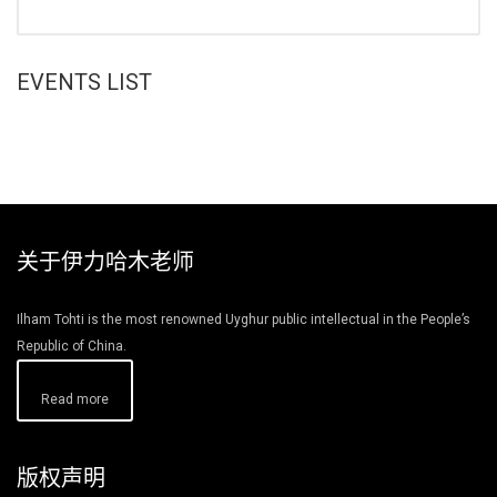
EVENTS LIST
关于伊力哈木老师
Ilham Tohti is the most renowned Uyghur public intellectual in the People’s
Republic of China.
Read more
版权声明