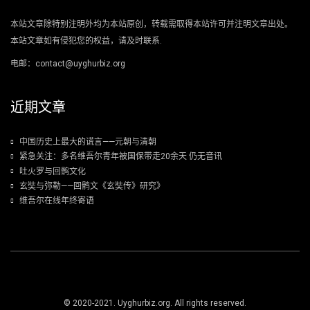
本站文章除特别注明外均为本站原创，转载需取得本站许可并注明文章出处。
本站文章如有侵犯您的权益，请及时联系.
电邮：contact@uyghurbiz.org
近期文章
中国历史上最大的谎言——元朝与清朝
紧急关注：多名维吾尔青年被国保带走20余天 仍无音讯
吐火罗与回鹘文化
玄奘与弥勒——回鹘文《玄奘传》研究》
维吾尔在线年终寄语
© 2020-2021. Uyghurbiz.org. All rights reserved.