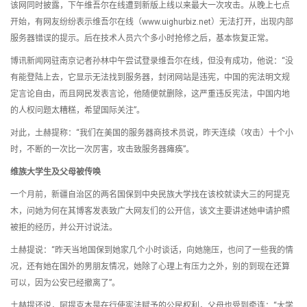
该网同时披露，下午维吾尔在线遭到新版上线以来最大一次攻击。从晚上七点
开始，有网友纷纷表示维吾尔在线（www.uighurbiz.net）无法打开，出现内部
服务器错误的提示。后在技术人员六个多小时抢修之后，基本恢复正常。
博讯新闻网驻南京记者孙林中午尝试登录维吾尔在线，但没有成功，他说：“没
有能登陆上去，它显示无法找到服务器，封闭网站是违宪，中国的宪法明文规
定言论自由，而且网民发表言论，他随便就删除，这严重违反宪法，中国内地
的人权问题太糟糕，希望国际关注”。
对此，土赫提称：“我们在美国的服务器商技术员说，昨天连续（攻击）十个小
时，不断的一次比一次厉害，攻击致服务器瘫痪”。
维族大学生及父母被传唤
一个月前，新疆自治区的两名国保到中央民族大学找在该校就读大三的阿提克
木，问她为何在其博客发表致广大网友们的公开信，该文主要讲述她申请护照
被拒的经历，并公开讨说法。
土赫提说：“昨天当地国保到她家几个小时谈话，向她施压，也问了一些我的情
况，还有她在国外的男朋友情况，她除了心理上有压力之外，别的到现在还算
可以，因为公安已经撤离了”。
土赫提还说，阿提克木是在行使宪法赋予的公民权利，父母也受到牵连：“大学