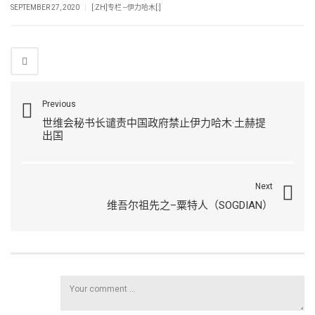
|
SEPTEMBER 27, 2020
[:ZH]专栏 --伊力哈木[:]
Previous
世维会秘书长谴责中国政府禁止伊力哈木·土赫提
出国
Next
维吾尔祖先之–粟特人（SOGDIAN）