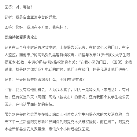
回答：对，哪位？
记者：我是自由亚洲电台的乔龙。
回答：您好，我现在不方便，我先挂了。
网站持续受黑客攻击
记者在两个多小时后再次致电时，土赫提告诉记者，在他家小区的门口，有专
人监控，而他维护的网站受到黑客持续攻击，相信与发布21岁维族女大学生阿
提克木•如孜，申请护照被拒的维权消息有关：“在我小区的门口，（国保）来找
过我，就是刚才你给我打电话的时候，他们正在敲门，但是我没让他们进来”。
记者：今天国保来想跟您谈什么， 他们有没有说？
回答：我没有给他们机会，因为我太累了，因为一是等女儿（来电话），有时
差，还有就是昨天（周四）网站（被攻击）的情况，还有我那个女学生被公安
带走，在电话里面问她的事情。
服务器在美国的维吾尔在线网站周四引述女大学生阿提克木的男友消息称，当
天下午一点新疆阿克苏新和县国保到阿提克木父母家骚扰，而在周二，阿提克
木被新和县公安从家带走，审讯六个小时后被送回家。