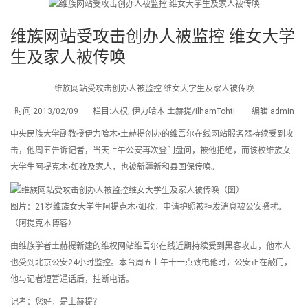
维族网站受攻击创办人被监控 维女大学
生及家人被传唤
维族网站受攻击创办人被监控 维女大学生及家人被传唤
时间:2013/02/09 栏目:人权, 伊力哈木·土赫提/IlhamTohti 编辑:admin
中央民族大学副教授伊力哈木•土赫提创办的维吾尔在线网站服务器持续受到攻
击，他周五告诉记者，当天上午公安再次登门盘问，被他拒绝，而该校维族女
大学生阿提克木•如孜及家人，也被新疆新和县国保传唤。
图片：21岁维族女大学生阿提克木•如孜，申请护照被拒发消息被公安骚扰。
（阿提克木博客）
由维族学者土赫提新建的维权网站维吾尔在线近期持续受到黑客攻击，他本人
也受到北京公安24小时监控。本台周五上午十一点致电他时，公安正在敲门，
他与记者短暂通话后，挂断电话。
记者：您好，是土赫提？