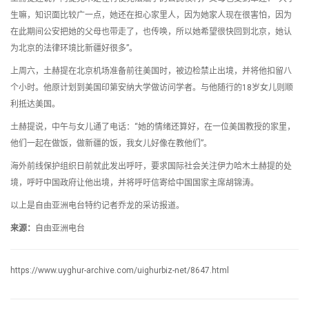
生嘛，知识面比较广一点，她还在担心家里人，因为她家人现在很害怕，因为
在此期间公安把她的父母也带走了，也传唤，所以她希望很快回到北京，她认
为北京的法律环境比新疆好很多”。
上周六，土赫提在北京机场准备前往美国时，被边检禁止出境，并将他扣留八
个小时。他原计划到美国印第安纳大学做访问学者。与他随行的18岁女儿则顺
利抵达美国。
土赫提说，中午与女儿通了电话：“她的情绪还算好，在一位美国教授的家里，
他们一起在做饭，做新疆的饭，我女儿好像在教他们”。
海外前线保护组织日前就此发出呼吁，要求国际社会关注伊力哈木土赫提的处
境，呼吁中国政府让他出境，并将呼吁信寄给中国国家主席胡锦涛。
以上是自由亚洲电台特约记者乔龙的采访报道。
来源：
自由亚洲电台
https://www.uyghur-archive.com/uighurbiz-net/8647.html