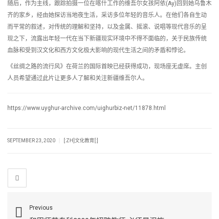
随后，作为主线，跟踪拍摄一位在喀什工作的维吾尔女孩阿依(Ay)回到她乌鲁木
齐的家乡，经由她探访当地夜生活，采访多位年轻的音乐人。在他们各自生动
而平常的叙述，对传统的理解和坚持，以及金属、摇滚、说唱等现代音乐的呈
现之下，流露出年轻一代在当下新疆现实环境中不得不面临的，关于民族传统
血脉和受到汉文化和西方文化极大影响的现代生活之间的矛盾和悖论。
《丝绸之路的流行风》在荷兰的国际首映已经获得成功，现场座无虚席。主创
人员希望通过此片让更多人了解和关注新疆维吾尔人。
https://www.uyghur-archive.com/uighurbiz-net/11878.html
|
SEPTEMBER 23, 2020
[:ZH]文化教育[:]
Previous