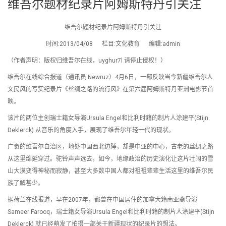
维吾尔题材纪录片阿姆斯特丹引关注
维吾尔题材纪录片阿姆斯特丹引关注
时间:2013/04/08 栏目:文化教育 编辑:admin
（作者声明：版权归维吾尔在线，uyghur7l 请停止侵权！）
维吾尔在线综合报道（通讯员 Newruz）4月6日，一部反映当今新疆维吾尔人
文民风的写实纪录片《丝绸之路的流行风》在第六届阿姆斯特丹亚洲电影节首
映。
该片的两位主创瑞士籍女导演Ursula Engel和比利时籍的制片人涂建平(Stijn
Deklerck) 从音乐的角度入手，展现了维吾尔年轻一代的现状。
广袤的维吾尔自治区，地处中国西北边陲，却是中亚的中心，古老的丝绸之路
从这里绵延穿过。驼铃声声远去，如今，地缘政治的历史演化让这片壮阔的雪
山大漠变得神秘而寂静，甚至大多数中国人都对祖祖辈辈生活这里的维吾尔民
族了解甚少。
据荷兰在线报道，早在2007年，都曾在中国居住的加拿大籍南亚裔导演
Sameer Farooq，瑞士籍女导演Ursula Engel和比利时籍的制片人涂建平(Stijn
Deklerck) 就已经萌发了拍摄一部关于新疆现状的纪录片的想法。