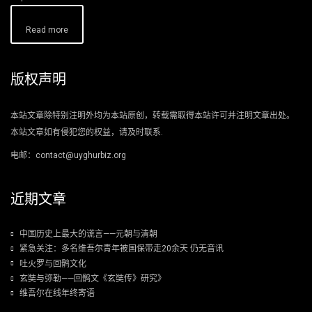
Read more
版权声明
本站文章除特别注明外均为本站原创，转载需取得本站许可并注明文章出处。
本站文章如有侵犯您的权益，请及时联系.
电邮：contact@uyghurbiz.org
近期文章
中国历史上最大的谎言——元朝与清朝
紧急关注：多名维吾尔青年被国保带走20余天 仍无音讯
吐火罗与回鹘文化
玄奘与弥勒——回鹘文《玄奘传》研究》
维吾尔在线年终寄语