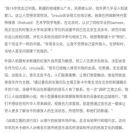
“我19岁就去过中国，新疆的地域那么广大，风景那么好，但外界几乎没人知道
那儿。这让人觉得非常惊讶。”Ursula告诉荷兰在线记者。她曾在阿姆斯特丹里
特维德（Rietveld）艺术学院学电影，在北京时，认识了同校毕业的Sameer。
而正在比利时鲁汶大学攻读博士学位的涂建平则已在北京生活多年，研究中国
社会公民权问题，并在众多民间组织中参与相关工作。他感慨新疆十分“特别”，
是个完全不一样的中国。“非常多元化，让我不觉得自己是外国人。在伊犁时，
当地人甚至问我哪个民族的。”
外国人拍摄有关新疆的纪录片自然甚为敏感，但三人无意涉及政治，决定由音
乐作为切入点。Ursula说，“音乐已经融入维吾尔族的血液。在新疆，无论是饭
馆、出租车上，音乐无处不在。人们能歌善舞，让我们很受触动，很自然就选
择音乐作为主题。”通过著名的灰狼乐队主唱艾斯卡尔等生活在北京的新疆籍乐
手的介绍，涂建平和远在新疆的的音乐人有了联系。在一次“调研”之旅之后，他
们三人组成摄制小组，用小型摄像机和单脚架等简单的设备前赴边城喀什。“我
们不想给任何片中人带来麻烦，视角也力求客观，就是想通过音乐这一载体让
世人更多了解当今的维族人的生活状态，所思所想，和他们的新疆。”
《丝绸之路的流行风》从喀什的民族市场开始，走访当地琴行和唱片店，访问
中年的木卡姆乐人对维吾尔族传统音乐调式所浸染和传达的民族文化的理解。