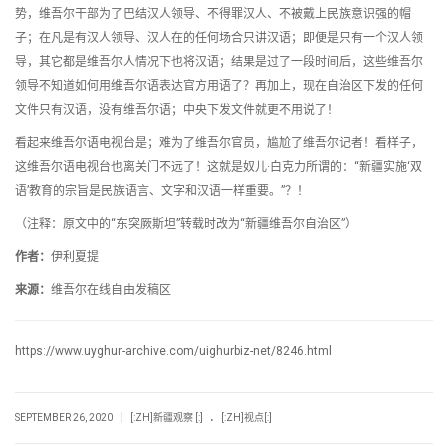
势，维吾尔干部为了巴结汉人领导、不得罪汉人、不被戴上民族意识强的帽
子；在凡是有汉人领导、汉人在的任何场合只讲汉语；即便是只有一个汉人领
导，其它都是维吾尔人情况下也将汉语；结果是过了一段时间后，这些维吾尔
领导不知道如何用维吾尔语表达官方用语了？再加上，现在自治区下发的任何
文件只有汉语，没有维吾尔语；中央下发文件就更不用说了！
看起来维吾尔语电视台是；难为了维吾尔官员，尴尬了维吾尔记者！看样子，
这维吾尔语电视台也离关门不远了！这就是奴儿·白克力所谓的：“新疆实施‘双
语’教育的宗旨是民族语言、文字和汉语一样重要。”？！
（注释：原文中的“东突厥斯坦”转载时改为“新疆维吾尔自治区”）
作者：
伊利夏提
来源：
维吾尔在线自由发稿区
https://www.uyghur-archive.com/uighurbiz-net/8246.html
.
|
SEPTEMBER 26, 2020
[:ZH]新疆观察 [:]
[:ZH]视点[:]