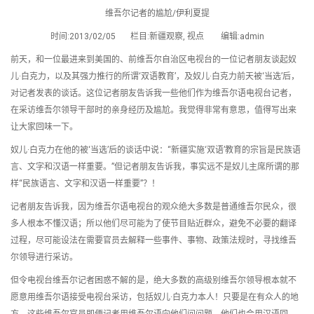
维吾尔记者的尴尬/伊利夏提
时间:2013/02/05 栏目:新疆观察, 视点 编辑:admin
前天，和一位最进来到美国的、前维吾尔自治区电视台的一位记者朋友谈起奴
儿·白克力，以及其强力推行的所谓‘双语教育’，及奴儿·白克力前天被‘当选’后，
对记者发表的谈话。这位记者朋友告诉我一些他们作为维吾尔语电视台记者，
在采访维吾尔领导干部时的亲身经历及尴尬。我觉得非常有意思，值得写出来
让大家回味一下。
奴儿·白克力在他的被‘当选’后的谈话中说：“新疆实施‘双语’教育的宗旨是民族语
言、文字和汉语一样重要。”但记者朋友告诉我，事实远不是奴儿主席所谓的那
样“民族语言、文字和汉语一样重要”？！
记者朋友告诉我，因为维吾尔语电视台的观众绝大多数是普通维吾尔民众，很
多人根本不懂汉语；所以他们尽可能为了使节目贴近群众，避免不必要的翻译
过程，尽可能设法在需要官员去解释一些事件、事物、政策法规时，寻找维吾
尔领导进行采访。
但令电视台维吾尔记者困惑不解的是，绝大多数的高级别维吾尔领导根本就不
愿意用维吾尔语接受电视台采访，包括奴儿·白克力本人！只要是在有众人的地