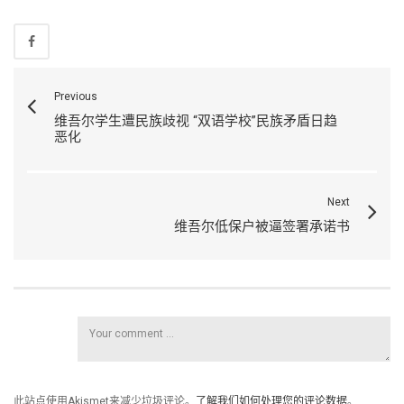
Previous
维吾尔学生遭民族歧视 “双语学校”民族矛盾日趋
恶化
Next
维吾尔低保户被逼签署承诺书
此站点使用Akismet来减少垃圾评论。
了解我们如何处理您的评论数据
。