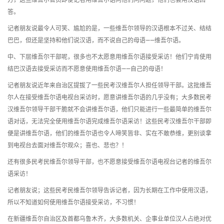
方，这些维吾尔官员即便记者用维吾尔语向他们问问题，他们也会用汉语回
答。
记者朋友说最令人可笑、尴尬的是，一些维吾尔领导的汉语根本不过关、结结
巴巴，但还是坚持和他们说汉语，而不说自己的母语——维吾尔语。
中、下层维吾尔干部呢，很多也不太愿意用维吾尔语接受采访！他们宁肯使用
结巴汉语去接受采访而不愿意使用维吾尔语——自己的母语！
记者朋友说近年来自治区提拔了一些民考汉维吾尔人担任领导干部。这批维吾
尔人在接受维吾尔语电视台采访时，愿意讲维吾尔语的几乎没有；大多数民考
汉维吾尔领导干部干脆就不会讲维吾尔语，他们只能进行一些最简单的维吾尔
语对话，无法完全使用维吾尔语完成维吾尔语采访！这些民考汉维吾尔干部即
便是讲维吾尔语，他们的维吾尔语也令人啼笑皆非、实在不敢恭维，更别谈拿
到电视台去面对维吾尔观众；喜也、悲也？！
还有很多民考民维吾尔领导干部，也不愿意接受维吾尔语电视台记者的维吾尔
语采访！
记者朋友说；这些民考民维吾尔领导告诉记者，因为长期在工作中使用汉语，
所以不知道如何使用维吾尔语接受采访，不习惯！
在新疆维吾尔自治区及首都乌鲁木齐，大多数机关、企事业单位汉人占绝对优