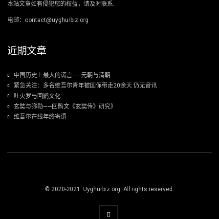
本站文章如有侵犯您的权益，请及时联系.
电邮：contact@uyghurbiz.org
近期文章
中国历史上最大的谎言——元朝与清朝
紧急关注：多名维吾尔青年被国保带走20余天 仍无音讯
吐火罗与回鹘文化
玄奘与弥勒——回鹘文《玄奘传》研究》
维吾尔在线年终寄语
© 2020-2021. Uyghurbiz.org. All rights reserved.