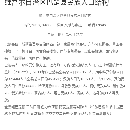
维吾尔自治区巴楚县民族人口结构
维吾尔自治区巴楚县民族人口结构
时间:2013/04/25 栏目:文献与数据 编辑:admin
来源：伊力哈木·土赫提
巴楚县位于新疆维吾尔自治区西南部，隶属喀什地区。东与阿瓦提县、墨玉县
接壤，北与柯坪县、阿合奇县毗邻，南与麦盖提县、皮山县相连，西与伽师
县、岳普湖县、阿图什市相接。
巴楚县人口以维吾尔族为主，还有约一万内地汉族移民人口。据《新疆统计年
鉴》（2012年），2011年底巴楚县全县总人口336195人，期中维吾尔族人口
为325604人占全县总人口的96.85%；汉族人口为10591人，占3.15%。其他民
族人口：回族494人、哈萨克族8人、乌孜别克族19人、柯尔克孜4人、锡伯族4
人、俄罗斯族2人、蒙古族5人、塔吉克族1人、满族8人，达乌尔族1人等民
族。
全县辖巴楚镇 三岔口镇 色力布亚镇 阿瓦提镇等4镇8乡（恰尔巴格乡 多来提巴
格乡 阿纳库勒乡 夏马勒乡 阿克萨克马热勒乡 阿拉格尔乡 英吾斯塘乡）