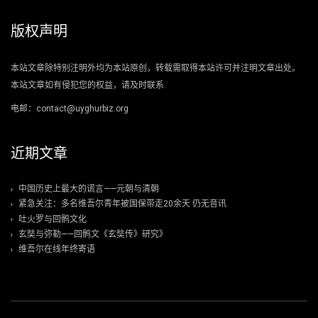
版权声明
本站文章除特别注明外均为本站原创，转载需取得本站许可并注明文章出处。
本站文章如有侵犯您的权益，请及时联系.
电邮：contact@uyghurbiz.org
近期文章
中国历史上最大的谎言——元朝与清朝
紧急关注：多名维吾尔青年被国保带走20余天 仍无音讯
吐火罗与回鹘文化
玄奘与弥勒——回鹘文《玄奘传》研究》
维吾尔在线年终寄语