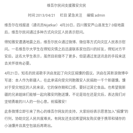
维吾尔民间支援雅安灾民
时间:2013/04/21 栏目:紧急关注 编辑:admin
维吾尔在线报道（通讯员Nijatkar）4月20日，四川雅安芦山县发生7.0级地震
后，维吾尔民间通过多种方式向灾区人民表示慰问。
得知雅安遭遇地震之后，维吾尔民众通过微博、微信等方式向灾区人民表示慰
问。一名维吾尔大学生在得知灾情之后迅速联系家住四川的好友，得知对方平
安后，这名大学生表示，虽然目前做不了更多，但是通过发送讯息的手段来送
去关怀很有必要。
4月21日，知名的民谣歌手洪启发起了向灾区捐馕的倡议。洪启在其新浪微博中
写道：本人作为新疆人，在此承诺向受灾同胞雅安人民捐助一千个新疆馕。馕
对于受灾地区的人民来说，它的保存期和口感，要好过其它食品。也希望我新
疆的兄弟姐妹们能够一起向雅安同胞送馕，不论是现在还是灾后，表达我们对
坚韧勇敢的川人的一份心意。祝福雅安！
此条微博立即引来了热心的维吾尔网友的支持，大家纷纷表示愿意加入“捐馕”的
行列，协助灾区人民共度难关。有网友还支招希望网友购买便于携带和储存的
小油馕并且真空包装后再寄出。