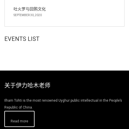
吐火罗与回鹘文化
SEPTEMBER 30, 2020
EVENTS LIST
关于伊力哈木老师
Ilham Tohti is the most renowned Uyghur public intellectual in the People’s
Republic of China.
Read more