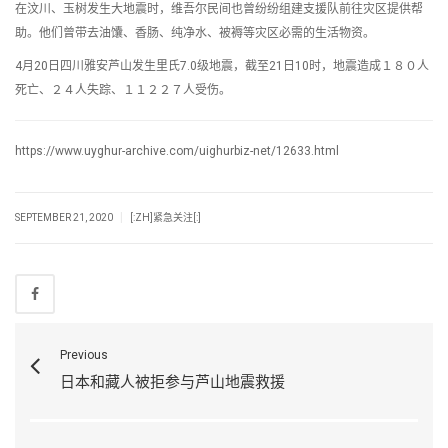
在汶川、玉树发生大地震时，维吾尔民间也曾纷纷组建支援队前往灾区提供帮
助。他们曾带去油馕、香肠、纯净水、被褥等灾区必需的生活物资。
4月20日四川雅安芦山发生里氏7.0级地震，截至21日10时，地震造成１８０人
死亡、２４人失踪、１１２２７人受伤。
https://www.uyghur-archive.com/uighurbiz-net/12633.html
|
SEPTEMBER 21, 2020
[:ZH]紧急关注[:]
Previous
日本和藏人被拒参与芦山地震救援