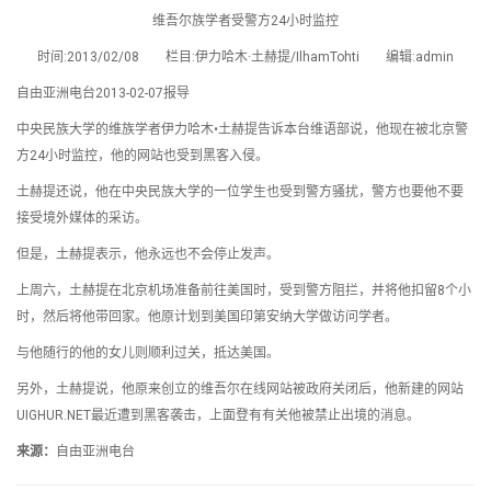
维吾尔族学者受警方24小时监控
时间:2013/02/08 栏目:伊力哈木·土赫提/IlhamTohti 编辑:admin
自由亚洲电台2013-02-07报导
中央民族大学的维族学者伊力哈木•土赫提告诉本台维语部说，他现在被北京警
方24小时监控，他的网站也受到黑客入侵。
土赫提还说，他在中央民族大学的一位学生也受到警方骚扰，警方也要他不要
接受境外媒体的采访。
但是，土赫提表示，他永远也不会停止发声。
上周六，土赫提在北京机场准备前往美国时，受到警方阻拦，并将他扣留8个小
时，然后将他带回家。他原计划到美国印第安纳大学做访问学者。
与他随行的他的女儿则顺利过关，抵达美国。
另外，土赫提说，他原来创立的维吾尔在线网站被政府关闭后，他新建的网站
UIGHUR.NET最近遭到黑客袭击，上面登有有关他被禁止出境的消息。
来源：
自由亚洲电台