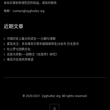
本站文章如有侵犯您的权益，请及时联系.
电邮：contact@uyghurbiz.org
近期文章
中国历史上最大的谎言——元朝与清朝
紧急关注：多名维吾尔青年被国保带走20余天 仍无音讯
吐火罗与回鹘文化
玄奘与弥勒——回鹘文《玄奘传》研究》
维吾尔在线年终寄语
© 2020-2021. Uyghurbiz.org. All rights reserved.