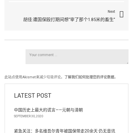
Next
胡佳:遭国保殴打期间想“宰了那个1.85米的畜生”
此站点使用Akismet来减少垃圾评论。
了解我们如何处理您的评论数据
。
LATEST POST
中国历史上最大的谎言——元朝与清朝
SEPTEMBER 30, 2020
紧急关注：多名维吾尔青年被国保带走20余天 仍无音讯