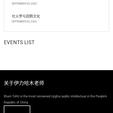
SEPTEMBER 30, 2020
吐火罗与回鹘文化
SEPTEMBER 30, 2020
EVENTS LIST
关于伊力哈木老师
Ilham Tohti is the most renowned Uyghur public intellectual in the People’s
Republic of China.