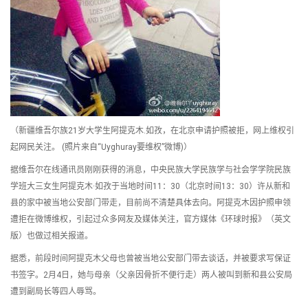
（新疆维吾尔族21岁大学生阿提克木.如孜，在北京申请护照被拒，网上维权引
起网民关注。 (照片来自“Uyghuray要维权”微博)）
据维吾尔在线通讯员刚刚获得的消息，中央民族大学民族学与社会学学院民族
学班大三女生阿提克木·如孜于当地时间11：30（北京时间13：30）许从新和
县的家中被当地公安部门带走，目前尚不清楚具体去向。阿提克木因护照申领
遭拒在微博维权，引起过众多网友及媒体关注，官方媒体《环球时报》（英文
版）也做过相关报道。
据悉，前段时间阿提克木父母也曾被当地公安部门带去谈话，并被要求写保证
书签字。2月4日，她与母亲（父亲因骨折不便行走）两人被叫到新和县公安局
遭到副局长等四人辱骂。