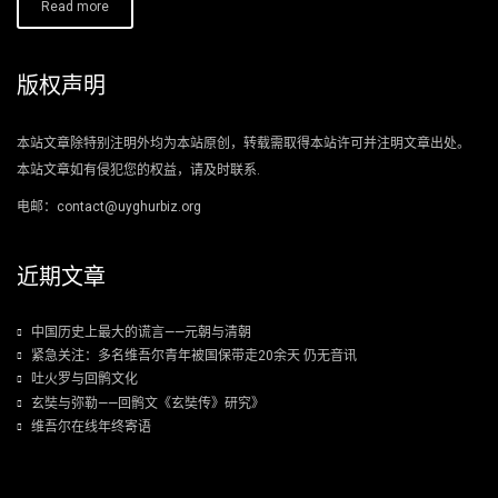
Read more
版权声明
本站文章除特别注明外均为本站原创，转载需取得本站许可并注明文章出处。
本站文章如有侵犯您的权益，请及时联系.
电邮：contact@uyghurbiz.org
近期文章
中国历史上最大的谎言——元朝与清朝
紧急关注：多名维吾尔青年被国保带走20余天 仍无音讯
吐火罗与回鹘文化
玄奘与弥勒——回鹘文《玄奘传》研究》
维吾尔在线年终寄语