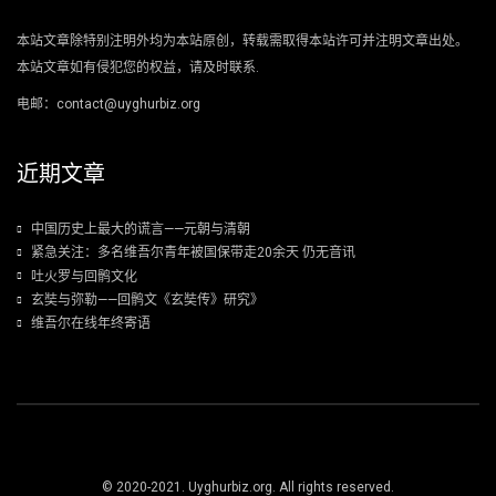
本站文章除特别注明外均为本站原创，转载需取得本站许可并注明文章出处。
本站文章如有侵犯您的权益，请及时联系.
电邮：contact@uyghurbiz.org
近期文章
中国历史上最大的谎言——元朝与清朝
紧急关注：多名维吾尔青年被国保带走20余天 仍无音讯
吐火罗与回鹘文化
玄奘与弥勒——回鹘文《玄奘传》研究》
维吾尔在线年终寄语
© 2020-2021. Uyghurbiz.org. All rights reserved.