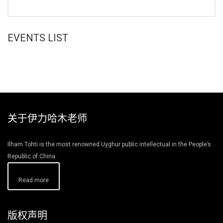
EVENTS LIST
关于伊力哈木老师
Ilham Tohti is the most renowned Uyghur public intellectual in the People’s
Republic of China.
Read more
版权声明