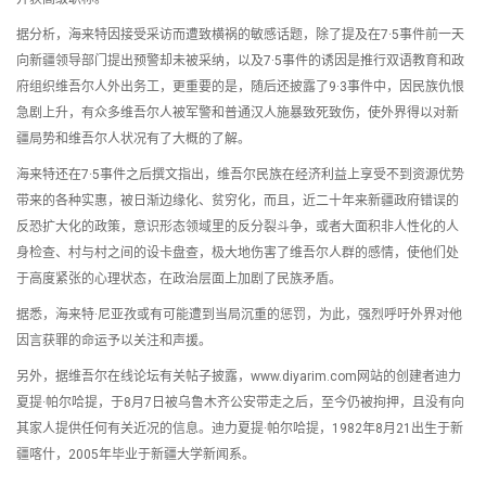
据分析，海来特因接受采访而遭致横祸的敏感话题，除了提及在7·5事件前一天
向新疆领导部门提出预警却未被采纳，以及7·5事件的诱因是推行双语教育和政
府组织维吾尔人外出务工，更重要的是，随后还披露了9·3事件中，因民族仇恨
急剧上升，有众多维吾尔人被军警和普通汉人施暴致死致伤，使外界得以对新
疆局势和维吾尔人状况有了大概的了解。
海来特还在7·5事件之后撰文指出，维吾尔民族在经济利益上享受不到资源优势
带来的各种实惠，被日渐边缘化、贫穷化，而且，近二十年来新疆政府错误的
反恐扩大化的政策，意识形态领域里的反分裂斗争，或者大面积非人性化的人
身检查、村与村之间的设卡盘查，极大地伤害了维吾尔人群的感情，使他们处
于高度紧张的心理状态，在政治层面上加剧了民族矛盾。
据悉，海来特·尼亚孜或有可能遭到当局沉重的惩罚，为此，强烈呼吁外界对他
因言获罪的命运予以关注和声援。
另外，据维吾尔在线论坛有关帖子披露，www.diyarim.com网站的创建者迪力
夏提·帕尔哈提，于8月7日被乌鲁木齐公安带走之后，至今仍被拘押，且没有向
其家人提供任何有关近况的信息。迪力夏提·帕尔哈提，1982年8月21出生于新
疆喀什，2005年毕业于新疆大学新闻系。