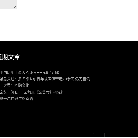
近期文章
中国历史上最大的谎言——元朝与清朝
紧急关注：多名维吾尔青年被国保带走20余天 仍无音讯
吐火罗与回鹘文化
玄奘与弥勒——回鹘文《玄奘传》研究》
维吾尔在线年终寄语