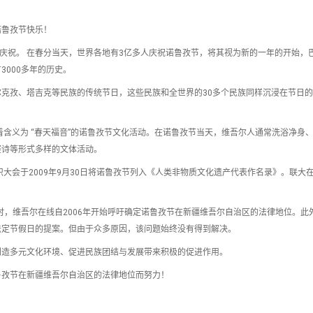
诺鲁孜节快乐！
日庆祝。 在春分当天，世界各地有3亿多人庆祝诺鲁孜节，将其视为新的一年的开始，
000多年的历史。
克孜、塔吉克等民族的传统节日，这些民族和全世界的30多个民族同样沉浸在节日
着含义为 “春天福音”的诺鲁孜节文化活动。在诺鲁孜节当天，维吾尔人通常洗浴净身
赛诗等形式多样的文体活动。
织大会于2009年9月30日将诺鲁孜节列入《人类非物质文化遗产代表作名录》。联大在2
时，维吾尔在线自2006年开始呼吁确定诺鲁孜节在新疆维吾尔自治区的法律地位。此
法定节假日的提案。但由于众多原因，该问题始终没有得到解决。
创造多元文化环境、促进民族团结与发展带来积极的促进作用。
鲁孜节在新疆维吾尔自治区的法律地位而努力！