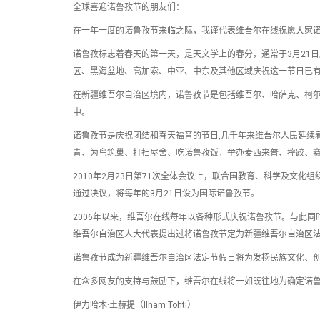
全球喜迎诺鲁孜节的朋友们：
在一年一度的诺鲁孜节来临之际，我谨代表维吾尔在线祝愿大家
诺鲁孜标志着春天的第一天，是天文学上的春分，通常于3月21
区、黑海盆地、高加索、中亚、中东及其他区域庆祝这一节日已有3
在新疆维吾尔自治区境内，诺鲁孜节是包括维吾尔、哈萨克、柯尔
中。
诺鲁孜节是庆祝团结和春天福音的节日,几千年来维吾尔人民延续
青、为鸟筑巢、打扫屋舍、吃诺鲁孜饭，举办麦西来普、摔跤、
2010年2月23日第71次全体会议上，联合国教育、科学及文化组
通过决议，将每年的3月21日设为国际诺鲁孜节。
2006年以来，维吾尔在线每年以各种形式庆祝诺鲁孜节。与此同
维吾尔自治区人大代表提出过将诺鲁孜节定为新疆维吾尔自治区
诺鲁孜节成为新疆维吾尔自治区法定节假日将为发扬民族文化、
在众多网友的支持与鼓励下，维吾尔在线将一如既往地为确定诺
伊力哈木·土赫提（Ilham Tohti）