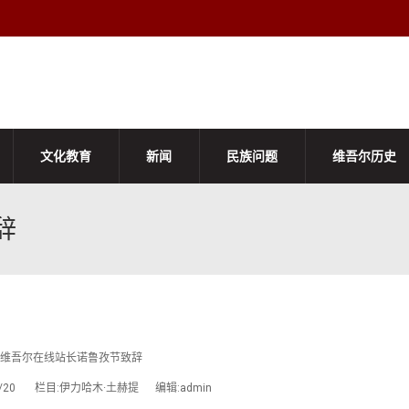
文化教育
新闻
民族问题
维吾尔历史
辞
维吾尔在线站长诺鲁孜节致辞
03/20 栏目:伊力哈木·土赫提 编辑:admin