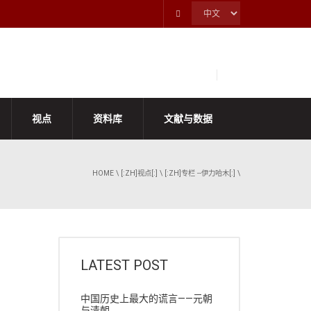
视点
资料库
文献与数据
HOME
\
[:ZH]视点[:]
\
[:ZH]专栏 --伊力哈木[:]
\
LATEST POST
中国历史上最大的谎言——元朝
与清朝