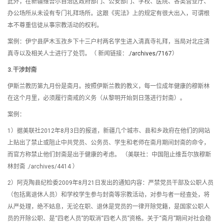
此外，在新疆维吾尔自治区政府部门、公安部门、学校、医院、各类营业厅、
办公场所从未设有专门礼拜场所。这跟《宪法》上的规定有很大出入，可谓根
本不尊重信徒从事宗教活动的权利。
案例：伊宁县萨木玉孜乡下十三户村两名学生进入清真寺礼拜，当局对北庄清
真寺以及相关人士进行了处罚。（ 新闻链接：
./archives/7167
）
3.干涉封斋
伊斯兰教历第九月份是斋月。按照伊斯兰教的教义，每一位成年健康的穆斯林
在这个月里，必须履行斋戒的义务（从黎明开始到日落进行封斋）。
案例：
1）据美联社2012年8月3日的报道，新疆几个城市、县和乡政府在他们的网站
上贴出了禁止或阻止中共党员、公务员、学生和老师在斋月期间封斋的命令，
而官方称禁止他们封斋是出于健康的考虑。 （美联社：中国阻止维吾尔族穆斯
林封斋 ./archives/4414 ）
2）阿克陶县纪检委2009年8月21日发出的通知内容：严禁党员干部及公职人员
（包括离退休人员）和学校学生参与封斋等宗教活动，对参与者一经查处，将
从严处理，绝不姑息，无论在职、退休是党员的一律开除党籍，是国家公职人
员的开除公职、是“四老人员”的取消“四老人员”资格。关于“斋月”期间对社会稳