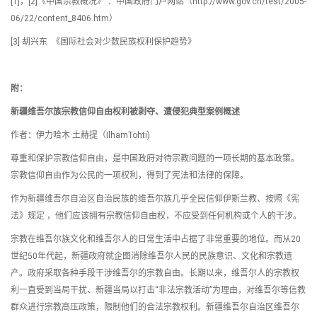
[1]，[2]《中国宗教概况》 ：中国政府门户网站（http://www.gov.cn/test/2005-
06/22/content_8406.htm）
[3] 胡兴东 《国际社会对少数民族权利保护趋势》
附：
新疆维吾尔族宗教信仰自由权利被剥夺、遭侵犯典型案例概述
作者：伊力哈木·土赫提（IlhamTohti)
尊重和保护宗教信仰自由，是中国政府对待宗教问题的一项长期的基本政策。
宗教信仰自由作为公民的一项权利，得到了宪法和法律的保障。
作为新疆维吾尔自治区自治民族的维吾尔族几乎全民信仰伊斯兰教、按照《宪
法》规定 ，他们应该拥有宗教信仰自由权，不应受到任何机构或个人的干涉。
宗教在维吾尔族文化和维吾尔人的日常生活中占据了非常重要的地位。而从20
世纪50年代起，新疆政府就企图消除维吾尔人民的民族意识、文化和宗教遗
产。政府采取各种手段干涉维吾尔的宗教自由。长期以来，维吾尔人的宗教权
利一直受到当局干扰、新疆当局以打击“非法宗教活动”为理由，对维吾尔等信教
群众进行宗教高压政策，限制他们的合法宗教权利。新疆维吾尔自治区维吾尔