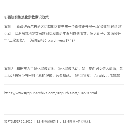
8
.强制实施淡化宗教意识政策
案例1：新疆维吾尔自治区伊犁地区伊宁市一个街道正开展一场“淡化宗教意识”
运动，以消除当地少数民族妇女和青少年着阿拉伯服饰、留大胡子、蒙面纱等
“非正常现象”。（新闻链接：./archives/1743）
案例2：和田市为了淡化宗教氛围、净化宗教活动，禁止蒙面妇女进入商场，禁
止商场销售带有宗教色彩的服饰，音像制品。（新闻链接：./archives/3535）
https://www.uyghur-archive.com/uighurbiz-net/10279.html
.
|
SEPTEMBER 30, 2020
[:ZH] 在线报告[:]
[:ZH]专栏 --伊力哈木[:]