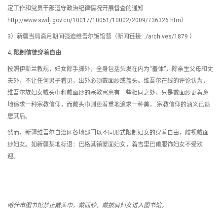
定工作和党员干部遵守政治纪律情况开展督查的通知
http://www.swdj.gov.cn/10017/10051/10002/2009/736326.htm）
3）新疆当局斋月期间强迫维吾尔饭馆营（新闻链接: ./archives/1879 ）
4.
限制信徒穿着自由
按照伊斯兰教规，妇女除手脚外，全身包括头发在内为“羞体”，除亲生父母和丈
夫外，不让任何男子看见，出外必须戴面纱或盖头。维吾尔在线的评论认为，
维吾尔族妇女戴头巾和戴面纱的宗教寓意有一些相同之处，只是戴面纱更着意
地追求一种宗教信仰，而戴头巾则更着重地追求一种美， 宗教信仰的涵义已退
居其后。
然而，新疆维吾尔自治区各地部门以不同形式限制妇女的穿着自由，歧视戴面
纱妇女。如新疆某地标语：巴格其镇蒙面妇女，着吉里巴甫服饰妇女不受欢
迎。
喀什市图书馆禁止戴头巾，戴面纱，戴披肩妇女进入图书馆。