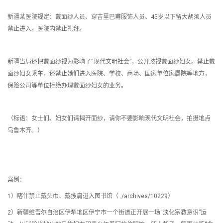
新疆某医院规定：戴面纱人员、穿吉里巴甫服饰人员、45岁以下留大胡须人员
禁止进入。医院内禁止礼拜。
新疆当局还把戴面纱视为影响了“现代文明社会”，公开歧视戴面纱妇女。禁止戴
面纱妇女乘车，还禁止她们进入医院、学校、商场、国家单位家属院等地方，
保险公司等单位拒绝办理戴面纱妇女的业务。
（标语：女士们、妇女们请揭开面纱，请你不要影响现代文明社会，拍摄地点
乌鲁木齐。）
案例：
1）喀什禁止戴头巾、戴披肩进入图书馆（ ./archives/10229）
2）新疆维吾尔自治区伊犁地区伊宁市一个街道正开展一场“淡化宗教意识”运