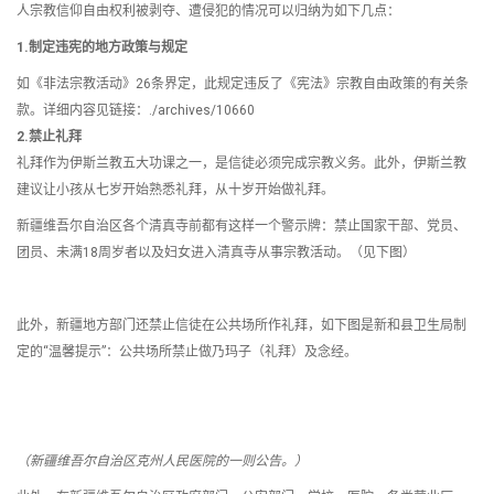
人宗教信仰自由权利被剥夺、遭侵犯的情况可以归纳为如下几点：
1.制定违宪的地方政策与规定
如《非法宗教活动》26条界定，此规定违反了《宪法》宗教自由政策的有关条
款。详细内容见链接：./archives/10660
2.禁止礼拜
礼拜作为伊斯兰教五大功课之一，是信徒必须完成宗教义务。此外，伊斯兰教
建议让小孩从七岁开始熟悉礼拜，从十岁开始做礼拜。
新疆维吾尔自治区各个清真寺前都有这样一个警示牌：禁止国家干部、党员、
团员、未满18周岁者以及妇女进入清真寺从事宗教活动。（见下图）
此外，新疆地方部门还禁止信徒在公共场所作礼拜，如下图是新和县卫生局制
定的“温馨提示”：公共场所禁止做乃玛子（礼拜）及念经。
（新疆维吾尔自治区克州人民医院的一则公告。）