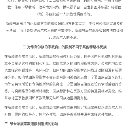
发行、销售和传播宗教类非法出版物和音像制品；利用互联网、手机传播宗
教；使用卫星收听、收看境外宗教广播电视节目；自发赴国外朝觐；接受国
（境）外组织或个人宗教性捐赠等等。
新疆当局出台的此类单方面的和极端的地方政策实际上不仅已经违反宪法及相
关法律，而且是对维吾尔族人权的严重侵犯，新疆当局的此类极端做法持续引
起维吾尔人的不满。
二.
对维吾尔族的宗教自由的限制不同于其他穆斯林民族
在新疆维吾尔自治区，新疆当局加强宗教打压力度，但是国内其他穆斯林则基
本不会受到这样的限制和打压。以回族地区的回族穆斯林为例，虽然内地回族
也面临这朝觐难等一系列问题，但内地的回族穆斯林的宗教活动限制没有新疆
那么多，如内地回族穆斯林不会在斋月期间被强迫进食；宁夏回族自治区的机
场等公共场所设有专供穆斯林的礼拜室；宁夏回族自治区还设有伊斯兰银行等
等。与突厥维吾尔穆斯林相比，回族穆斯林在宗教方面的待遇要相对宽松，维
吾尔地区宗教氛围和宗教政策无法和回族地区相提并论。
在新疆维吾尔自治区，新疆当局限制宗教自由的规定表现出来就以维吾尔人为
对象，疆内的哈萨克、柯尔克孜族、回族等穆斯林并没有面临这种限制。
三
.
维吾尔族宗教遭限制造成的影响