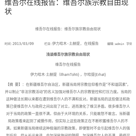
维吾尔在线报告：维吾尔族宗教自由现
状
维吾尔在线报告：维吾尔族宗教自由现状

2013/03/09     
伊力哈木·土赫提, 在线报告    
时间:
栏目:
编辑:admin
字体:
浅谈维吾尔族宗教自由现状
维吾尔在线报告
伊力哈木·土赫提（IlhamTohti) ，尔哈提(Erhat)
【摘 要】：在新疆维吾尔自治区，新疆当局将宗教信仰看作是“不和谐因素”，
并以制止“非法宗教活动”的名义加强对维吾尔人的宗教管控和打压力度。当局的
这种做法长期以来都在遭到维吾尔人的不满和反对。新疆当局的这些做法和政
策已使维吾尔人与政府之间出现了对立，进而激化了维汉矛盾。很多维吾尔人
对于当局的政策一直很不满，但由于大环境的关系，只能敢怒不敢言。当新疆
局政策看来起到了威慑作用，但实际上这些政策正在不断积蓄维吾尔人的不
满，如果新疆当局继续这种极端的宗教政策，即便暂时不会引起维吾尔人的强
烈反抗，但从长远来讲，会加深民族间的隔阂，加深维吾尔人的不满，最终可