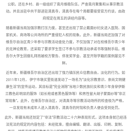
公职。还在乡村、县一级组织了斋月维稳队伍，严查斋月聚集和从事宗教活
动。并且派驻中共干部进驻清真寺，清真寺在每个周都要接受官方约谈，由政
府规定在周五的讲经内容等。
随着新疆当局加强宗教打压力度，甚至还出现了禁止戴面纱妇女进入医院、国
家机关、商场等公共场所的严重侵犯人权的现象。此外，新疆当局还加强了对
维吾尔自治区青少年参与宗教活动查处力度，不仅加强了对在校维吾尔青少年
的无神论教育，还采取了要求学生签订不参与宗教活动承诺书等强制手段。维
吾尔大学生因做礼拜而被校方警告、停发奖学金、甚至开除学籍的案例屡见不
鲜。
近年来，新疆维吾尔自治区还出现了强力镇压民众信教自由，淡化的行为。如
2011年12月， 伊宁市墩买里街道发动了一场名为”淡化宗教意识、崇尚文明健
康生活”的宣传运动，其目标是”完全消除”当地少数民族妇女和青少年身穿伊斯
兰教色彩明显的服饰（如长袍或者黑色服饰等）和男性留大胡子蒙面纱等”非正
常现象”。此外，在维吾尔自治区，对清真寺等宗教活动场所的检查极为严格，
一旦发现有未成年人进入清真寺，清真寺的阿訇和负责人便会受到处罚。
此外，新疆当局还划定了“非法”宗教活动二十六种表现形式，这项本身就已经违
法宪法的规定的内容包括：未经批准，擅自编辑、翻译、出版、印刷、复制、