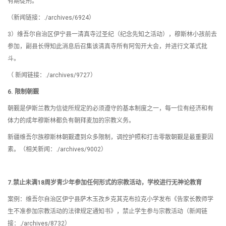
有期徒刑。
（新闻链接：./archives/6924）
3）维吾尔自治区伊宁县一清真寺过圣纪（纪念先知之活动），穆斯林小孩前去
参加，副县长得知此消息后召集该清真寺所有阿訇开大会，并进行文革式批
斗。
（ 新闻链接：./archives/9727）
6.
限制朝觐
朝觐是伊斯兰教为信徒所规定的必须遵守的基本制度之一，每一位有经济和有
体力的成年穆斯林都负有朝拜麦加的宗教义务。
新疆维吾尔族穆斯林朝觐遭到众多限制，调控护照和打击零散朝觐是最重要因
素。（相关新闻：./archives/9002）
7.禁止未满18周岁青少年参加任何形式的宗教活动，学校进行无神论教育
案例：维吾尔自治区伊宁县萨木玉孜乡克其克布拉克小学发布《告家长教师学
生不准参加宗教活动的法律规定通知书》，禁止学生参与宗教活动（新闻链
接：./archives/8732）