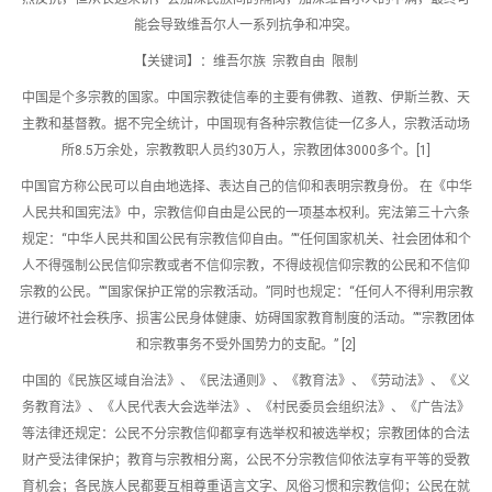
能会导致维吾尔人一系列抗争和冲突。
【关键词】：维吾尔族 宗教自由 限制
中国是个多宗教的国家。中国宗教徒信奉的主要有佛教、道教、伊斯兰教、天
主教和基督教。据不完全统计，中国现有各种宗教信徒一亿多人，宗教活动场
所8.5万余处，宗教教职人员约30万人，宗教团体3000多个。[1]
中国官方称公民可以自由地选择、表达自己的信仰和表明宗教身份。 在《中华
人民共和国宪法》中，宗教信仰自由是公民的一项基本权利。宪法第三十六条
规定：“中华人民共和国公民有宗教信仰自由。”“任何国家机关、社会团体和个
人不得强制公民信仰宗教或者不信仰宗教，不得歧视信仰宗教的公民和不信仰
宗教的公民。”“国家保护正常的宗教活动。”同时也规定：“任何人不得利用宗教
进行破坏社会秩序、损害公民身体健康、妨碍国家教育制度的活动。”“宗教团体
和宗教事务不受外国势力的支配。” [2]
中国的《民族区域自治法》、《民法通则》、《教育法》、《劳动法》、《义
务教育法》、《人民代表大会选举法》、《村民委员会组织法》、《广告法》
等法律还规定：公民不分宗教信仰都享有选举权和被选举权；宗教团体的合法
财产受法律保护；教育与宗教相分离，公民不分宗教信仰依法享有平等的受教
育机会；各民族人民都要互相尊重语言文字、风俗习惯和宗教信仰；公民在就