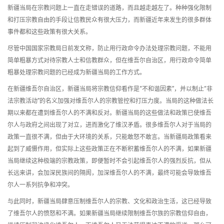
新疆当局在宗教问题上一直在走错误的道路，而且越走越左了。种种强化限制
和打压宗教自由的手段让信教民众有很大压力，而新疆近年来发生的很多群体
事件都和这些政策有很大关系。
尽管中国国家宗教局日前发文称，防止用行政命令办法处理宗教问题，不能用
简单粗暴方式对待宗教人士和信教群众，但在维吾尔自治区，用行政命令简单
粗暴处理宗教问题的已经成为新疆当局的工作方式。
在新疆维吾尔自治区，新疆当局将宗教信仰看作是“不和谐因素”，并以制止“非
法宗教活动”的名义加强对维吾尔人的宗教管控和打压力度。当局的这种做法长
期以来都在遭到维吾尔人的不满和反对。新疆当局的这些做法和政策已使维吾
尔人与政府之间出现了对立，进而激化了维汉矛盾。很多维吾尔人对于当局的
政策一直很不满，但由于大环境的关系，只能敢怒不敢言。当新疆局政策看来
起到了威慑作用，但实际上这些政策正在不断积蓄维吾尔人的不满，如果新疆
当局继续这种极端的宗教政策，即便暂时不会引起维吾尔人的强烈反抗，但从
长远来讲，会加深民族间的隔阂，加深维吾尔人的不满，最终可能会导致维吾
尔人一系列抗争和冲突。
与此同时，新疆当局肆意压制维吾尔人的宗教、文化和政治生活，这已经导致
了维吾尔人的愤怒和不满。如果新疆当局继续限制维吾尔族的宗教信仰自由，