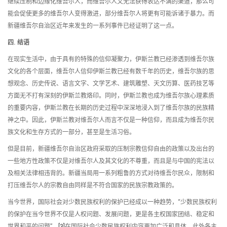
继续压制和边缘化维吾尔人，而维吾尔人又无法获得表达不满的渠道，那么可
能会促使更多的维吾尔人变得激进，部分维吾尔人将更有可能诉诸于暴力。而
新疆维吾尔自治区近年来发生的一系列事件已经证明了这一点。
四
.
结语
在现实生活中，由于具有的特殊的信仰凝聚力，伊斯兰教已经渗透到维吾尔族
文化的各个层面，维吾尔人信仰伊斯兰教已经有数千年的历史，维吾尔族的思
想观念、历史传说、语言文字、文学艺术、建筑雕塑、天文历算、医药技艺等
方面无不打有深刻的伊斯兰教烙印。同时，伊斯兰教也成为维吾尔族心理素质
的重要内容，伊斯兰教在长期的历史过程中深深地浸入到了维吾尔族的民族精
神之中。因此，伊斯兰教对维吾尔人而言不仅是一种信仰，而且成为维吾尔民
族文化和生存方式的一部分，甚至是生活习俗。
但是目前，新疆维吾尔自治区政府采取的压制宗教信仰自由的政策以及出台的
一些地方性政策不仅是对维吾尔人及其文化的不尊重，而且是与中国的宪法以
及相关法律相违背的。新疆当局用一系列粗鲁的方式对待维吾尔民众，限制和
打压维吾尔人的宗教自由同样是不符合国家的民族宗教政策的。
当今世界，国际社会对少数民族权利的保护已经成以一种趋势，“少数民族权利
的保护在当今世界不仅是人权问题、发展问题，更是各主权国家团结、稳定和
世界和平的问题”。
[3]
在国际社会少数民族权利内容更加广泛和具体，此外各主