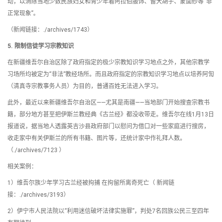
动，以消除当地少数民族妇女和青少年着阿拉伯服饰、留大胡子、蒙面纱等“非
正常现象”。
（新闻链接：./archives/1743）
5.
限制信徒学习宗教知识
在新疆维吾尔自治区除了政府指定的极少宗教知识学习地点之外，其他宗教学
习场所均被定为“非法”教经场所。而且政府指定的宗教知识学习地点以培养阿訇
（清真寺宗教事务人员）为目的，普通百姓无法进入学习。
此外，最近以来新疆维吾尔自治区——尤其是南疆——当地部门开始搜查宗教书
籍，部分地方甚至把伊斯兰教经典《古兰经》都没收带走。维吾尔在线1月13日
报道说，据当地人透露英吉沙县政府部门以慰问为借口对一些家庭进行搜房，
收走家中有关伊斯兰的所有书籍、图片等，还统计家中作礼拜人数。
（./archives/7123 ）
相关案例：
1）维吾尔族少年学习古兰经被拘捕 在拘留所离奇死亡（ 新闻链
接：./archives/3193）
2）伊宁市人民法院以“利用迷信破坏法律实施罪”，判处7名回族公民三至四年