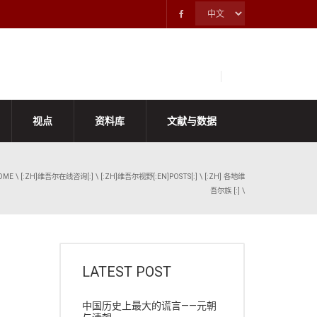
视点
资料库
文献与数据
OME
\
[:ZH]维吾尔在线咨询[:]
\
[:ZH]维吾尔视野[:EN]POSTS[:]
\
[:ZH] 各地维
吾尔族 [:]
\
LATEST POST
中国历史上最大的谎言——元朝