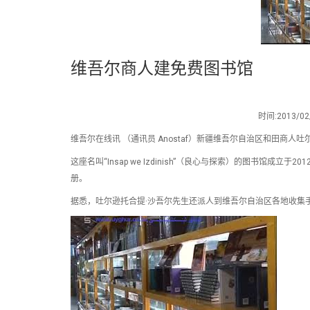
维吾尔商人建免费图书馆
时间:2013
维吾尔在线讯 （通讯员 Anostaf）新疆维吾尔自治区和田商
这座名叫“Insap we Izdinish”（良心与探索）的图书馆成
册。
据悉，吐尔逊托合提·沙吾尔先生还派人到维吾尔自治区各地收集手