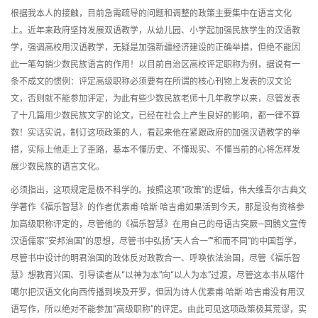
根据我本人的接触，目前急需疏导的问题和调整的政策主要集中在语言文化
上。近年来政府坚持发展双语教学，从幼儿园、小学起加强民族学生的汉语教
学，强调高校用汉语教学，无疑是加强新疆经济建设的正确举措，但绝不能因
此一笔勾销少数民族语言的作用！以目前自治区高校评定职称为例，据说有一
条不成文的惯例：评定高级职称必须要有在所谓的核心刊物上发表的汉文论
文，否则就不能参加评定，为此有些少数民族老师十几年教学以来，尽管发表
了十几篇用少数民族文字的论文，已经在社会上产生良好的影响，都一律不算
数！实话实说，制订这项政策的人，看起来他在紧跟政府的加强汉语教学的举
措，实际上他走上了歪路，基本不懂历史、不懂现实、不懂当前的心将怎样发
展少数民族的语言文化。
必须指出，这项规定是极不科学的。按照这项“政策”的逻辑，伟大维吾尔古典文
学著作《福乐智慧》的作者优素甫·哈斯·哈吉甫如果活到今天，那是没有资格参
加高级职称评定的，尽管他的《福乐智慧》在用自己的母语古突厥—回鶻文宣传
汉语儒家“安邦治国”的思想，尽管书中弘扬“天人合一”“和而不同”的中国哲学，
尽管书中设计的明君治国的政体反对政教合一、呼唤依法治国，尽管《福乐智
慧》想教育兴国、引导读者从“以神为本”向“以人为本”过渡，尽管这本书从喀什
噶尔把汉语文化向西传播到埃及开罗，但因为诗人优素甫·哈斯·哈吉甫没有用汉
语写作，所以绝对不能参加“高级职称”的评定。由此可见这项政策极其荒谬，实