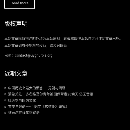
Read more
版权声明
本站文章除特别注明外均为本站原创，转载需取得本站许可并注明文章出处。
本站文章如有侵犯您的权益，请及时联系.
电邮：contact@uyghurbiz.org
近期文章
中国历史上最大的谎言——元朝与清朝
紧急关注：多名维吾尔青年被国保带走20余天 仍无音讯
吐火罗与回鹘文化
玄奘与弥勒——回鹘文《玄奘传》研究》
维吾尔在线年终寄语