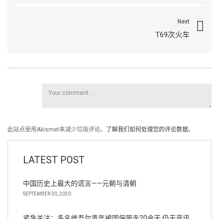
Next
T69次火车
此站点使用Akismet来减少垃圾评论。
了解我们如何处理您的评论数据
。
LATEST POST
中国历史上最大的谎言——元朝与清朝
SEPTEMBER 30, 2020
紧急关注：多名维吾尔青年被国保带走20余天 仍无音讯