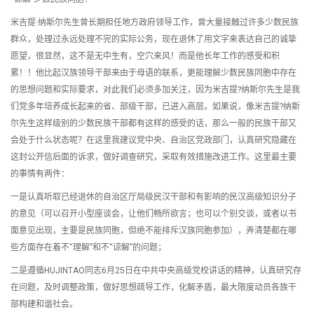
米吉提·纳斯尔先生曾长期担任地方政府领导工作，曾大量接触过许多少数民族
群众，处理过永远处理不完的实际公务，现在退休了用文字来表达自己的诚挚
愿望，很显然，这不是无中生有，空穴来风！而是他长年工作的感受和积
累！！他比起汉族领导干部来由于母语的联系，更能理解少数民族同胞中存在
的思想问题和实际要求，对此我们必须多加关注，因为米吉提?纳斯尔先生是我
们党多年培养成长起来的省、部级干部，已进入高层。如果说，像米吉提?纳斯
尔先生这样级别的少数民族干部都有这样的感受的话，那么一般的民族干部又
会处于什么状态呢？在这里我建议党中央、自治区党政部门，认真研究隐藏在
这封公开信后面的诉求，做好调查研究，采取有效措施改进工作。这里最主要
的事情有两件：
一是认真听取已经退休的自治区厅局级民汉干部和有影响的民汉高级知识分子
的意见（可以召开小型座谈会，让他们畅所欲言；也可以个别交谈，或者以书
面意见出现，主要是民族同胞，但绝不能排斥汉族同胞参加），弄清楚都在哪
些方面存在着不“理解”和不“谅解”的问题；
二是遵循HUJINTAO同志6月25日在中共中央高级党校讲话的精神，认真研究存
在问题，及时调整政策，做好思想疏导工作，化解矛盾，最大限度动员各族干
部构建和谐社会。