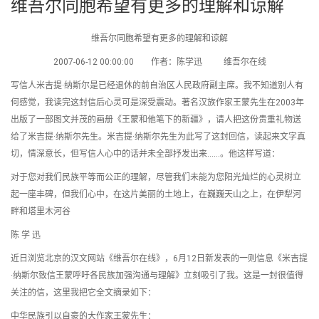
维吾尔同胞希望有更多的理解和谅解
维吾尔同胞希望有更多的理解和谅解
2007-06-12 00:00:00 作者：陈学迅 维吾尔在线
写信人米吉提·纳斯尔是已经退休的前自治区人民政府副主席。我不知道别人有
何感觉，我读完这封信后心灵可是深受震动。著名汉族作家王蒙先生在2003年
出版了一部图文并茂的画册《王蒙和他笔下的新疆》，请人把这份贵重礼物送
给了米吉提·纳斯尔先生。米吉提·纳斯尔先生为此写了这封回信，读起来文字真
切，情深意长，但写信人心中的话并未全部抒发出来……。他这样写道：
对于您对我们民族平等而公正的理解，尽管我们未能为您阳光灿烂的心灵树立
起一座丰碑，但我们心中，在这片美丽的土地上，在巍巍天山之上，在伊犁河
畔和塔里木河谷
陈 学 迅
近日浏览北京的汉文网站《维吾尔在线》，6月12日新发表的一则信息《米吉提
·纳斯尔致信王蒙呼吁各民族加强沟通与理解》立刻吸引了我。这是一封很值得
关注的信，这里我把它全文摘录如下：
中华民族引以自豪的大作家王蒙先生：