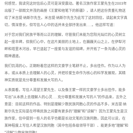
何感觉，我读完这封信后心灵可是深受震动。著名汉族作家王蒙先生在2003年
出版了一部图文并茂的画册《王蒙和他笔下的新疆》，请人把这份贵重礼物送
给了米吉提·纳斯尔先生。米吉提·纳斯尔先生为此写了这封回信，读起来文字真
切，情深意长，但写信人心中的话并未全部抒发出来……。他这样写道：
对于您对我们民族平等而公正的理解，尽管我们未能为您阳光灿烂的心灵树立
起一座丰碑，但我们心中，在这片美丽的土地上，在巍巍天山之上，在伊犁河
畔和塔里木河谷，早已竖起了一座爱与友谊的铭碑，并开拓了一条沟通心灵的
精神通道。
我们饥渴的心，正期盼着您这样的文豪学士笔耕不止，多出佳作。作为以人为
本，或从本质上去理解人的心灵，并把珍爱生命作为核心的科学发展观，其精
神实质就是充分尊重和发展大写的人。
从表面看，写信人渴望王蒙先生、以及像王蒙一样的文豪学士多出佳作，能多
写出“从本质上去理解人的心灵……充分尊重和发展大写的人”的作品来，言外之
意是：目前这样的作品、特别是理解少数民族同胞心灵的作品不多，米吉提·纳
斯尔先生实际是在呼唤民族之间要有更多的“理解”和“谅解”！因为王蒙先生是汉
族作家，信中提到一些人的名字也都是长动文笔的汉族同胞，因此可以说，在
某种程度上写信人希望汉族同胞（其中包括各级领导干部）、能更多地“理解”和
“谅解”少数民族同胞！