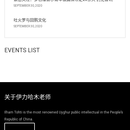
SEPTEMBER 30, 2020
吐火罗与回鹘文化
SEPTEMBER 30, 2020
EVENTS LIST
关于伊力哈木老师
Ilham Tohti is the most renowned Uyghur public intellectual in the People’s
Republic of China.