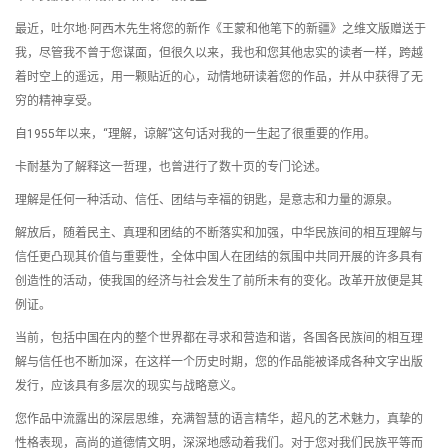
最近，吐尔地·阿西木先生将您的新作《王蒙和他笔下的新疆》之维文版赠送于
我，尽管我不曾于您谋面，但很久以来，我也和您其他忠实的读者一样，跨越
着时空上的遥远，用一颗贴近的心，动情地研读着您的作品，并从中获得了无
穷的精神享受。
自1955年以来，“理解，谅解”这句话对我的一生起了很重要的作用。
卡耐基为了解释这一哲理，也曾进行了数十页的专门论述。
理解是任何一种活动、信任、团结与幸福的钥匙，是意志和力量的源泉。
解放后，随着民主、真理和团结的不断落实和加强，中华民族间的相互理解与
信任更凸现其价值与重要性，全体中国人在团结的氛围中共同开展的许多具有
创造性的活动，使我国的经济与社会发生了前所未有的变化。改革开放便是其
例证。
当前，包括中国在内的整个世界都在寻求和营造和谐，各国各民族间的相互理
解与信任也不断加深，在这样一个历史时期，您的作品能被译成各种文字出版
发行，应该具有多层次的现实与战略意义。
您作品中流露出的深层思维，充满智慧的语言精华，超凡的艺术魅力，真挚的
性格表现，高尚的道德情文明，深深地感动着我们。对于您对我们民族平等而