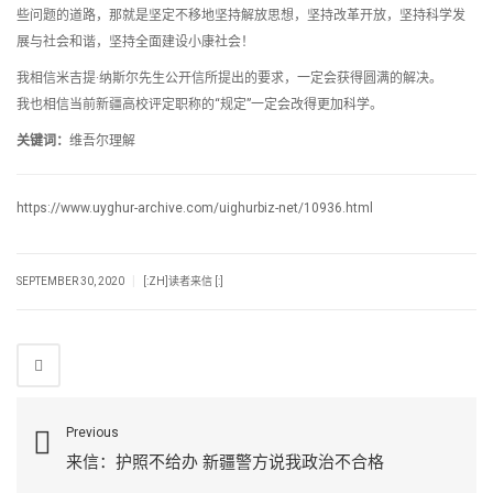
些问题的道路，那就是坚定不移地坚持解放思想，坚持改革开放，坚持科学发
展与社会和谐，坚持全面建设小康社会！
我相信米吉提·纳斯尔先生公开信所提出的要求，一定会获得圆满的解决。
我也相信当前新疆高校评定职称的“规定”一定会改得更加科学。
关键词：
维吾尔理解
https://www.uyghur-archive.com/uighurbiz-net/10936.html
|
SEPTEMBER 30, 2020
[:ZH]读者来信 [:]
Previous
来信：护照不给办 新疆警方说我政治不合格