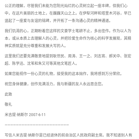
公正的理解，尽管我们未能为您阳光灿烂的心灵树立起一座丰碑，但我们心
中，在这片美丽的土地上，在巍巍天山之上。在伊犁河畔和塔里木河谷，早已
竖起了一座爱与友谊的铭碑，并开拓了一条沟通心灵的精神通道。
我们饥渴的心，正期盼着您这样的文豪学士笔耕不止，多出佳作。作为以人为
本，或从本质上去理解人的心灵，并把珍爱生命作为核心的科学发展观，其精
神实质就是充分尊重和发展大写的人。
这里我们还要充满敬意地提到耿世民、周涛、王一之、刘志宵、郝关中、张宏
超、陈学迅、沈苇和朱又可等其他文笔匠人。
如果您能视作一份心灵的礼物，接受我的这本拙作，我将感到万分荣欣。
祝您身体健康，创作充满活力，我与新疆的友人永远思念您。
此致
敬礼
米吉提·纳斯尔 2007-6-11
———————————————————————
写信人米吉提·纳斯尔是已经退休的前自治区人民政府副主席。我不知道别人有