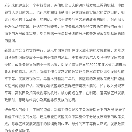
府还未能建立起一个有效监督、评估如此巨大的跨区域发展工程的机制。中国
领导人到目前为止，也还未能解释清楚用于评估政策落实情况的要达目的，如
果可能还有什么政策目的的话。类似于过去毛主义激进政策的执行，对西部大
开发运动的监督、评估的持续缺失；使中央和地方领导过去两年来只依赖由上
而下的发展政策实施，刻意忽略一份清楚分明的分析这些发展政策对基层影响
的蓝图。
新疆工作会议的突然举行，暗示中国官方对在该区域实施的发展政策，未能达
到其预期消除发展不平衡的不情愿的承认。主要由维吾尔人及其他非汉民族遭
受的、政策失误导致的不平等后果，促发了震惊世界的2009年该区省会城市乌
鲁木齐的骚乱。然而，新疆工作会议制定的政策还是仍然没有反思引发骚乱的
不平等、民族歧视政策。乌鲁木齐骚乱三年后，该区域的发展政策仍然回避建
立适当的能够评估、减缓影响该区非汉族群经济境况因素的、如；收入分配不
平等、高贫困及招聘歧视等的机制。核心问题在于；在制定、落实该区域发展
政策时，忽略与维吾尔及其他非汉民族的协商。
维吾尔人的疆土，中国的边疆：新疆工作会议及中央政府指导下的发展 记录了
新疆工作会议的发起、还是未能在该区民众中实施公平分配发展硕果的政策失
败。除非区域发展发起中的错误得到纠正、悬殊的不平等得以正式，发展政策
的未来仍是疑问。