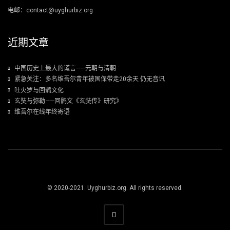
电邮：contact@uyghurbiz.org
近期文章
中国历史上最大的谎言——元朝与清朝
紧急关注：多名维吾尔青年被国保带走20余天 仍无音讯
吐火罗与回鹘文化
玄奘与弥勒——回鹘文《玄奘传》研究》
维吾尔在线年终寄语
© 2020-2021. Uyghurbiz.org. All rights reserved.