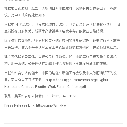
根据报告的发现；维吾尔人权项目对中国政府、其他有关实体提出了一些建
议。对中国政府的建议如下：
根据中国《宪法》、《民族区域自治法》、《劳动法》及《促进就业法》，彻
底消除在政府机关、新疆生产建设兵团招聘中存在的就业民族歧视。
除了进行东突厥斯坦不同地区失业统计数据的搜集研究外，还要进行不同族群
间失业率、收入不平等状况及贫困率的统计数据搜集研究，并公布研究结果。
建立评估措施及实体，以便公民社团监督。如：中期实施目标及独立监督机
构；用于系统、公开评估在新疆工作会议旗帜下实施发展政策的效果。
本报告维吾尔人的疆土，中国的边疆：新疆工作会议及中央政府指导下的发
展，可以有以下连接下载： http://docs.uyghuramerican.org/Uyghur-
Homeland-Chinese-Frontier-Work-Forum-Chinese.pdf
联系：美国维吾尔人协会；+1 （202）478 1920
Press Release Link: http://j.mp/WrhxNw