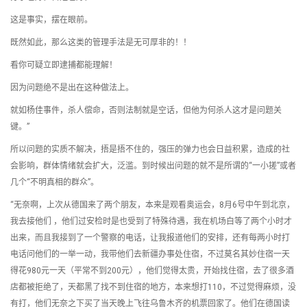
这是事实，摆在眼前。
既然如此，那么这类的管理手法是无可厚非的！！
看你可疑立即逮捕都能理解！
因为问题绝不是出在这种做法上。
就如杨佳事件，杀人偿命，否则法制就是空话，但他为何杀人这才是问题关
键。”
所以问题的实质不解决，捂是捂不住的，强压的弹力也会日益积累，造成的社
会影响，群体情绪就会扩大，泛滥。到时候出问题的就不是所谓的“一小搓”或者
几个“不明真相的群众”。
“无奈啊，上次从德国来了两个朋友，本来是观看奥运会，8月6号中午到北京，
我去接他们 ，他们过安检时是也受到了特殊待遇，我在机场白等了两个小时才
出来，而且我接到了一个警察的电话，让我报道他们的安排，还有每两小时打
电话问他们的一举一动，我带他们去新疆办事处住宿，不过莫名其妙住宿一天
得花980元一天（平常不到200元），他们觉得太贵，开始找住宿，去了很多酒
店都被拒绝了，天都黑了找不到住宿的地方，本来想打110，不过觉得麻烦，没
有打，他们无奈之下买了当天晚上飞往乌鲁木齐的机票回家了。他们在德国读