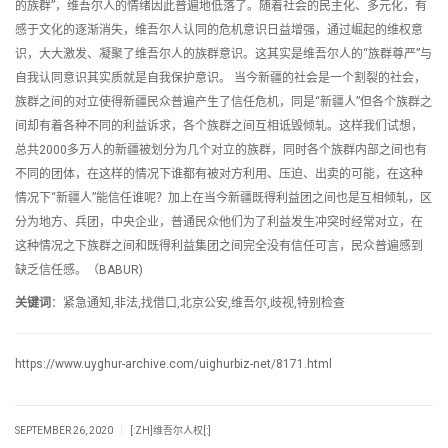
的族群”，维吾尔人的情绪因此普遍地低落了。随着社会的民主化、多元化，有
感于文化的逐渐消失，维吾尔人认同的危机意识日益增强，通过崛起的维权意
识，大大激发、凝聚了维吾尔人的族群意识。这其实是维吾尔人的“族群尊严”与
自我认同意识其实质就是自我保护意识。 当今新疆的社会是一个割裂的社会，
族群之间的对立使得新疆民众普遍产生了信任危机，同是“新疆人”但各个族群之
间却有着各种不同的利益诉求，各个族群之间互相诋毁倾轧。这样我们试想，
总共2000多万人的新疆被划分为几个对立的族群，同时各个族群内部之间也有
不同的团体，在这样的情况下谁都有被对方利用、压迫、出卖的可能，在这种
情况下“新疆人”能信任谁呢？加上在当今新疆既得利益团之间也是互相倾轧，区
分为地方、兵团，中央企业，普通民众他们为了利益发生冲突时经常对立，在
这种情况之下族群之间和既得利益集团之间完全没有信任可言，民众普遍感到
缺乏信任感。（BABUR)
关键词
：紧急通知,非法,找借口,北京公安,维吾尔,歧视,特别检查
https://www.uyghur-archive.com/uighurbiz-net/8171.html
|
SEPTEMBER 26, 2020
[:ZH]维吾尔人权[:]