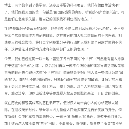
博士，两个都拿到了奖学金，还参加重要的科研项目。他们在德国生活快4年
了，他们跟我见面的第一句话是“回国的感觉的真好，听到熟习声音很兴奋”。可
是他们在北京很失望，连自己的国家找不到住宿的地方。”
“打击犯罪分子是政府的职能，但是绝对不是以侵犯公民权利为代价的， 更不能
将某个族群整体作为防范的对象，这样做只能加大社会群体间的不信任感，制
造更大的社会裂痕，将打击个别犯罪分子的行动扩大成对整个民族群体的不信
任，这种做法其实是地方政府和某些部门无能的表现。”
今天，我们已经在同一块土地上营造了各自不同的“小世界”（当然也有些人愿浮
游于这些“小世界”之间），然后我们再以一部不合法的通知或领导讲话或政策或
荒唐的理由去合理化这些“小世界”吗？ 你无非是不想让别人说一些你认为是“敏
感”的话，却非但不能消除敏感，只能使“敏感”的部位更加敏感，让特定的人和
集团更容易在种族之间，翻手为云，覆手为雨。甚至人为地炮制一部比内安法
令、煽动法令、印刷出版法令等更蔑视人权及更残酷的恶法，开历史的倒车。
就在历史的和现实纠葛的恶性循环下，使得汉人与维吾尔人的心结更难以解
除。在威权统治时代，维吾尔人因为新疆人口最多而又是自治民族的身份，但
在新疆社会中所享有的资源较少，一直扮演.‘隐形人”的角色，隐遁于他们身后。
加上维吾尔人被所谓的“东突”困扰，不敢出头，慢慢地，就变成了所谓“看不见