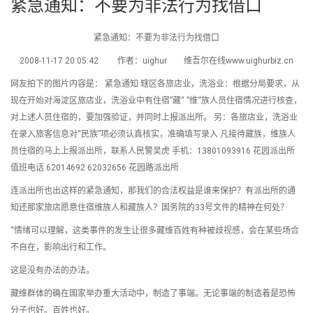
紧急通知：不要为非法行为找借口
紧急通知：不要为非法行为找借口
2008-11-17 20:05:42 作者：uighur 维吾尔在线www.uighurbiz.cn
网友拍下的图片内容是： 紧急通知 辖区各旅店业，洗浴业：根据分局要求，从
现在开始对海淀区旅店业，洗浴业中有住宿”藏“ ”维“族人员住宿情况进行核查，
对上述人员住宿的，要加强验证，并同时上报派出所。 另：各旅店业，洗浴业
在录入旅客信息对“民族”项必须认真核实，准确填写录入 凡接待藏族，维族人
员住宿的马上上报派出所，联系人民警吴虎 手机：13801093916 花园派出所
值班电话 62014692 62032656 花园路派出所
连派出所也出这样的紧急通知，那我们的合法权益是谁来保护？有派出所的通
知还那家旅店愿意住宿维族人和藏族人？国务院的33号文件的精神在何处？
“情绪可以理解，这类事件的发生让很多藏维百姓有种被歧视感，会在某些场合
不自在，影响出行和工作。
这是没有办法的办法。
藏维群体的确在国家举办重大活动中，制造了事端。无论事端的制造着是恐怖
分子也好。百姓也好。