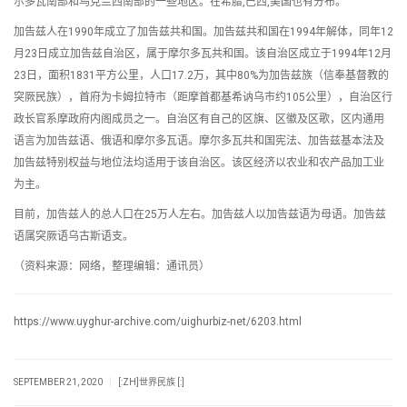
尔多瓦南部和乌克兰西南部的一些地区。在希腊,巴西,美国也有分布。
加告兹人在1990年成立了加告兹共和国。加告兹共和国在1994年解体，同年12
月23日成立加告兹自治区，属于摩尔多瓦共和国。该自治区成立于1994年12月
23日，面积1831平方公里，人口17.2万，其中80%为加告兹族（信奉基督教的
突厥民族），首府为卡姆拉特市（距摩首都基希讷乌市约105公里），自治区行
政长官系摩政府内阁成员之一。自治区有自己的区旗、区徽及区歌，区内通用
语言为加告兹语、俄语和摩尔多瓦语。摩尔多瓦共和国宪法、加告兹基本法及
加告兹特别权益与地位法均适用于该自治区。该区经济以农业和农产品加工业
为主。
目前，加告兹人的总人口在25万人左右。加告兹人以加告兹语为母语。加告兹
语属突厥语乌古斯语支。
（资料来源：网络，整理编辑：通讯员）
https://www.uyghur-archive.com/uighurbiz-net/6203.html
|
SEPTEMBER 21, 2020
[:ZH]世界民族 [:]