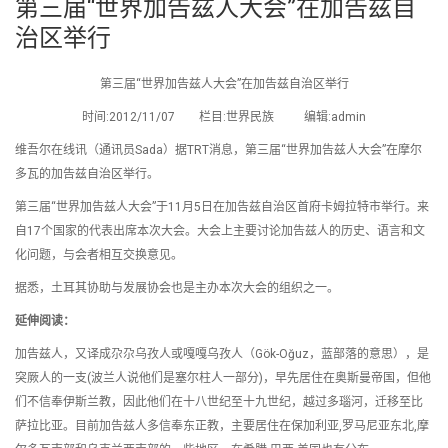
第三届“世界加告兹人大会”在加告兹自
治区举行
第三届“世界加告兹人大会”在加告兹自治区举行
时间:2012/11/07 栏目:世界民族 编辑:admin
维吾尔在线讯（通讯员Sada）据TRT消息，第三届“世界加告兹人大会”在摩尔
多瓦的加告兹自治区举行。
第三届“世界加告兹人大会”于11月5日在加告兹自治区首府卡姆拉特市举行。来
自17个国家的代表出席本次大会。大会上主要讨论加告兹人的历史、语言和文
化问题，与会者相互交换意见。
据悉，土耳其协助与发展协会也是主办本次大会的组织之一。
延伸阅读：
加告兹人，又译成尕尕乌孜人或嘎嘎乌孜人（Gök-Oğuz，蓝部落的意思），是
突厥人的一支(波兰人说他们是塞尔柱人一部分)，早先居住在奥斯曼帝国，但他
们不信奉伊斯兰教，因此他们在十八世纪至十九世纪，越过多瑙河，迁移至比
萨拉比亚。目前加告兹人多信奉东正教，主要居住在保加利亚,罗马尼亚东北,摩