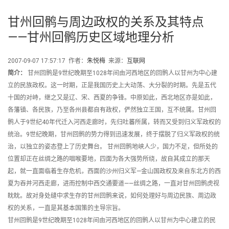
甘州回鹘与周边政权的关系及其特点
——甘州回鹘历史区域地理分析
2007-09-07 17:57:17 作者：
朱悦梅
来源：
互联网
简介：
甘州回鹘是9世纪晚期至1028年间由河西地区的回鹘人以甘州为中心建
立的民族政权。这一时期，正是我国历史上大动荡、大分裂的时期。先是五代
十国的对峙，继之又是辽、宋、西夏的争锋。中原如此，西北地区亦是如此，
各藩镇、各民族，乃至各州县都自有政权，俨然独立王国，互不统属。甘州回
鹘人于9世纪40年代迁入河西走廊时，先归吐蕃所属，转而又受到归义军政权的
统治。9世纪晚期，甘州回鹘的势力得到迅速发展，终于摆脱了归义军政权的统
治，以独立的姿态登上了历史舞台。 甘州回鹘地峡人少，国力不足，但所处的
位置却正在丝绸之路的咽喉要地，四面为各大强势所绕，故自其成立的那天
起，就一直面临着生存危机，西面的沙州归义军—金山国政权及来自东北方的西
夏为吞并河西走廊，进而控制中西交通要道——丝绸之路，一直对甘州回鹘虎视
眈眈。故对身处缝中求生存的甘州回鹘来说，如何处理好与周边民族、周边政
权的关系，一直是其基本国策的主导宗旨。
甘州回鹘是9世纪晚期至1028年间由河西地区的回鹘人以甘州为中心建立的民