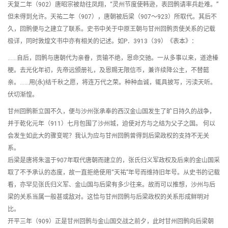
天复二年（902）唐昭宗被劫往凤翔，“灵州节度使韩逊，表回鹘请率兵赴难。”
但未得到允许。天祐二年（907），唐朝被后梁（907～923）所取代。其后不
久，回鹘便与之建立了联系。史书中关于中原王朝与甘州回鹘贡使关系的记载
极详，同时敦煌文书中亦有相关的记述。如P．3913（39）《表本》：
……自后，回鹘与唐朝代为亲眷，贡输不绝，恩命交驰。一从多事以来，道途榛
梗。去光化年初，先帝远颁册礼，及恩赐无限信币，兼许续降公主，不替懿
亲。……用(永)结千秋之愿，将连万代之荣。种种血诚，辄具披写，污渎天听。
伏切渐惶。
甘州回鹘新立国不久，便与沙州张承奉的西汉金山国发生了旷日持久的战争，
并于乾化元年（911）七月包围了沙州城，迫使对方与之结为父子之国。 何以
会发生如此大的骤变呢？我认为应与甘州回鹘曾得到后梁政权的支持不无关
系。
后梁是唐将朱温于907年取代唐朝而建立的，张氏归义军政权及后来的金山国采
取了不予承认的态度，故一直拒绝使用“天祐”年号而维持旧年号。从史书的记载
看，亦罕见张氏归义军、金山国与后梁有多少往来。故而可以推想，沙州与后
梁的关系当属一般甚或敌对。这恰与甘州回鹘与后梁政权的关系形成鲜明对
比。
开平三年（909）正是甘州回鹘与金山国交战之前夕，此时甘州回鹘向后梁朝