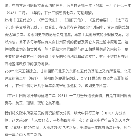
统，亦与甘州回鹘保持着密切的关系。后晋自天福三年（938）三月至开运三年
（946）二月，11年内，甘州回鹘朝贡七次，可谓频繁。
综括《旧五代史》、《新五代史》、《册府元龟》、《五代会要》、《太平寰
宇记》等文献的记载，可以看出，在五代存在的50余年时间中，甘州回鹘曾朝
贡达30余次。考虑到史书的记载会有遗漏，再加上其他形式的小规模交易，可
以推想，差不多每年都应有来自甘州回鹘的使者及其它人员逗留中原地区。这
种频繁密切的朝贡关系，除了是继承唐代回鹘与唐王朝甥舅关系的余绪外，更
主要的是使得甘州回鹘获得了更多的经济利益和政治支持，有利于维持其在河
西地区诸政权中的强势地位。
960年北宋王朝建立。甘州回鹘同北宋的关系在五代的基础上又有所发展。北宋
建立的第二年（961），甘州回鹘即遣使朝宋，直至11世纪初贡道为西夏阻断
时止，甘州回鹘可汗几乎每年都向宋朝派遣使臣。诚如史书所言：
〔甘州〕回鹘可汗景琼建隆二年（961）十二月壬辰遣使贡物，自是甘州回鹘贡
良马、美玉、珊瑚、琥珀之类不绝。
我们将文献中所载通贡的情况按频次分析，以大中祥符三年（1010）为分水
岭，这之前50年内入贡11次，平均每四年半一次；而自大中祥符三年迄天圣六
年（1028）的29年间，入贡次数达17次之多，平均每三年就有两次还多，甚至
有一年之内入贡三次的。