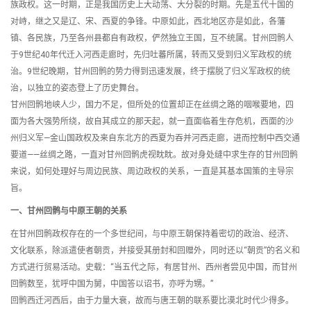
族政权。这一时期，正是我国历史上大动荡、大分裂的时期。先是五代十国的
对峙，继之又是辽、宋、西夏的争锋。中原如此，西北地区亦是如此，各藩
镇、各民族，乃至各州县都自有政权，俨然独立王国，互不统属。甘州回鹘人
于9世纪40年代迁入河西走廊时，先归吐蕃所属，转而又受到归义军政权的统
治。9世纪晚期，甘州回鹘的势力得到迅速发展，终于摆脱了归义军政权的统
治，以独立的姿态登上了历史舞台。
甘州回鹘地峡人少，国力不足，但所处的位置却正在丝绸之路的咽喉要地，四
面为各大强势所绕，故自其成立的那天起，就一直面临着生存危机，西面的沙
州归义军—金山国政权及来自东北方的西夏为吞并河西走廊，进而控制中西交通
要道——丝绸之路，一直对甘州回鹘虎视眈眈。故对身处缝中求生存的甘州回鹘
来说，如何处理好与周边民族、周边政权的关系，一直是其基本国策的主导宗
旨。
一、甘州回鹘与中原王朝的关系
在甘州回鹘政权存在的一个多世纪间，与中原王朝保持着密切的政治、经济、
文化联系，除派遣使者朝贡，并接受其册封和回赠外，同时还以“朝贡”的名义和
方式进行贸易活动。史载：“当五代之际，有居甘州、西州者尝见中国，而甘州
回鹘数至，犹呼中国为舅，中国答以诏书，亦呼为甥。”
回鹘西迁河西后，由于力量大衰，故而与唐王朝的联系要比漠北时代少得多。