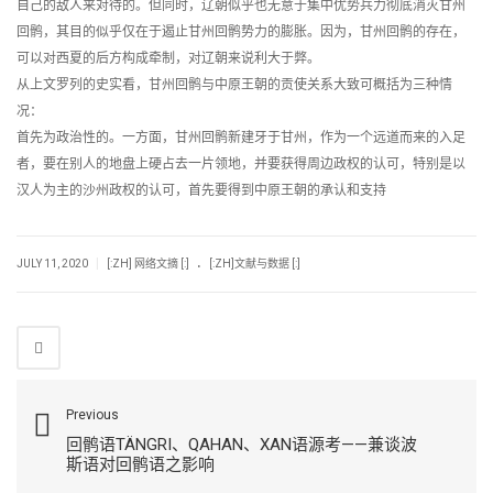
自己的敌人来对待的。但同时，辽朝似乎也无意于集中优势兵力彻底消灭甘州
回鹘，其目的似乎仅在于遏止甘州回鹘势力的膨胀。因为，甘州回鹘的存在，
可以对西夏的后方构成牵制，对辽朝来说利大于弊。
从上文罗列的史实看，甘州回鹘与中原王朝的贡使关系大致可概括为三种情
况：
首先为政治性的。一方面，甘州回鹘新建牙于甘州，作为一个远道而来的入足
者，要在别人的地盘上硬占去一片领地，并要获得周边政权的认可，特别是以
汉人为主的沙州政权的认可，首先要得到中原王朝的承认和支持
.
|
JULY 11, 2020
[:ZH] 网络文摘 [:]
[:ZH]文献与数据 [:]
Previous
回鹘语TÄNGRI、QAHAN、XAN语源考——兼谈波
斯语对回鹘语之影响