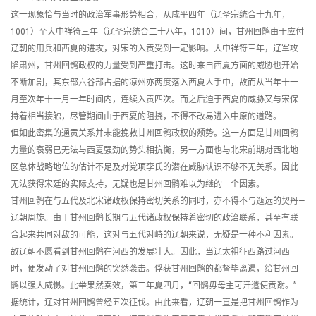
这一现象恰与当时的政治军事形势相合，从咸平四年（辽圣宗统合十九年，
1001）至大中祥符三年（辽圣宗统合二十八年，1010）间，甘州回鹘由于应付
辽朝的用兵和西夏的进攻，对宋的入贡受到一定影响。大中祥符三年，辽军攻
陷肃州，甘州回鹘政权的力量受到严重打击。这时来自西夏方面的威胁也开始
不断加剧，其东部六谷部占据的凉州亦两度落入西夏人手中，故而从当年十一
月至次年十一月一年时间内，连续入贡四次。而之后迫于西夏的威胁又与宋保
持着相当接触，尽管期间由于西夏的阻挠，不得不改易进入中原的道路。
但如此密集的通贡关系并未能挽救甘州回鹘政权的颓势。这一方面是甘州回鹘
力量的衰弱已无法与西夏强劲的势头相抗衡，另一方面也与北宋前期对西北地
区总体战略地位的估计不足及对党项李氏的潜在威胁认识不够不无关系。因此
无法获得宋廷的实际支持，无疑也是甘州回鹘难以为继的一个因素。
甘州回鹘在与五代及北宋诸政权保持密切关系的同时，亦不得不与迤远的契丹—
辽朝周旋。由于甘州回鹘长期与五代诸政权保持着密切的政治联系，甚至有联
合起来共同对敌的可能，这对与五代对峙的辽朝来说，无疑是一种不利因素。
故辽朝不愿看到甘州回鹘在河西的发展壮大。因此，当辽太祖征西路过河西
时，便发动了对甘州回鹘的突然袭击。俘获甘州回鹘的都督毕离遏，给甘州回
鹘以强大威慑。此举果然奏效，第二年夏四月，“回鹘毋母主可汗遣使贡谢。”
据统计，辽对甘州回鹘曾经五次征伐。由此来看，辽朝一直是把甘州回鹘作为