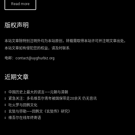
Read more
版权声明
本站文章除特别注明外均为本站原创，转载需取得本站许可并注明文章出处。
本站文章如有侵犯您的权益，请及时联系.
电邮：contact@uyghurbiz.org
近期文章
中国历史上最大的谎言——元朝与清朝
紧急关注：多名维吾尔青年被国保带走20余天 仍无音讯
吐火罗与回鹘文化
玄奘与弥勒——回鹘文《玄奘传》研究》
维吾尔在线年终寄语