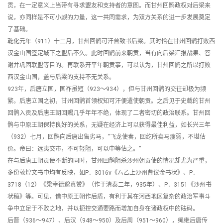
贡，在一定意义上当带有寻求盟友和支持者的意图。而甘州回鹘政权对后梁来
说，亦同样是不可小觑的力量，这一共同需求，为双方关系的进一步发展奠定
了基础。
乾化元年（911）十二月，甘州回鹘可汗曾致书后梁。其时恰在甘州回鹘打败西
汉金山国签定城下之盟后不久。此时回鹘前来朝贡，当有向后梁汇报战果、答
谢并巩固联盟等目的。再联系开平年朝贡事，可以认为，甘州回鹘之所以打败
西汉金山国，盖与后梁的支持不无关系。
923年，后唐立国，国祚虽短（923～934），但与甘州回鹘的交往却极为频
繁。后唐立国之初，甘州回鹘首领权知可汗便遣使朝贡。之后见于史载的甘州
回鹘入贡及后唐王朝回赐几乎年年不绝，体现了二者密切的政治联系。甘州回
鹘与中原王朝保持良好的关系，无疑在经济上可以获得最佳利益，如长兴三年
（932）七月，回鹘向后唐出售劣马，“飞龙使奏，回纥所卖马瘦弱，不堪估
价。帝曰：远夷交市，不可轻阻，可以中等估之。”
在与后唐王朝贡使不断的同时，甘州回鹘阻杀沙州朝贡使的情况却尤为严重，
多份敦煌文书中均有反映，如P．3016v《厶乙上沙州曹议金书状》、P．
3718（12）《梁幸德邈真赞》（作于清泰二年，935年）、P．3151《沙州书
状稿》等。可见，借中原王朝作后盾，有利于其在河西地区复杂的政治军事斗
争中立足于不败之地，并以扼控交通要路而增加自身在诸政权中的砝码。
后晋（936～947）、后汉（948～950）及后周（951～960），绳继后唐传