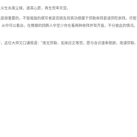
之众生永离尘缘，遂其心愿，再生兜率天宫。
说是很重要的，不管尾跋的撰写者是否顾及到其功德属于弥勒崇拜甚或弥陀崇拜。尽管
 从中可以看出，在晚期的回鹘人中至少存在着两种崇拜并驾齐驱，不分彼此的情况
，这位大师又口诵偈语：“南无弥勒、如来应正等觉，愿与含识速奉慈颜，南谟弥勒