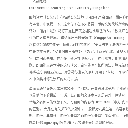
下入翻经院。
taito samtso aċari-nïng nom ävirmiš pryanïnga kirip
回鹘译本《玄奘传》在描述玄奘法师与明藏禅师 会面这一段内容
有弄懂。顺便提一下，这个句子在不久将要出版的交河故城所出的回鹘文残卷中也没有发
译为：“他们（您）将打开通往西天之坦途或蹊径的人。” 铁兹
住的西方极乐世界。 但这句出自胜光法师（Šïngqo Šäli T
以看到对385年道安生命最后时刻的描述：“安每与弟子法遇等
中是这样写的：“安请问来生所往处，彼乃以手虚拨西北，即见云
它们之间的关联。林克在一处注释中提示了一种可能性，即慧皎对
题，即回鹘文译本中的这句话又引自何处呢？如所周知，胜光法
德·维塞尔曾经强调过，对弥勒与道安的崇拜开始于4世纪。 可
本中玄奘对弥勒崇拜的来龙去脉。
最后我还想提醒大家注意另外一个问题。在回答其弟子所问“和尚
也是他留下的最后一句话。但在回鹘文译本中则是另外一种情况，
惜经文名称未能保留下来。可见到的内容有Tużit Ordu（意为
的区别。 大凡在有关弥勒的文献中，一般都对九类生这一内容有
形、思维、非思维、思维的天堂和非思维的天堂）所构成的。 按
就是回鹘toguz qay-lïγ Tušit（九等兜率天）意识的根源。