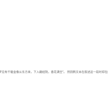
。
梦见有千躯金像从东方来，下入翻经院，香花满空”。 然回鹘文本在叙述这一段时却在