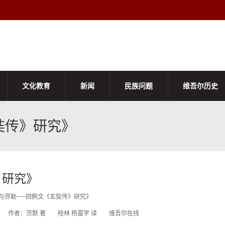
文化教育
新闻
民族问题
维吾尔历史
奘传》研究》
》研究》
与弥勒——回鹘文《玄奘传》研究》
1:23:36 作者：茨默 著 桂林 杨富学 译 维吾尔在线