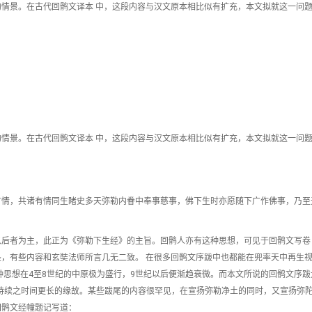
情景。在古代回鹘文译本 中，这段内容与汉文原本相比似有扩充，本文拟就这一问
情景。在古代回鹘文译本 中，这段内容与汉文原本相比似有扩充，本文拟就这一问
有情，共诸有情同生睹史多天弥勒内眷中奉事慈事，佛下生时亦愿随下广作佛事，乃至
以后者为主，此正为《弥勒下生经》的主旨。回鹘人亦有这种思想，可见于回鹘文写卷
，有些内容和玄奘法师所言几无二致。 在很多回鹘文序跋中也都能在兜率天中再生
种思想在4至8世纪的中原极为盛行，9世纪以后便渐趋衰微。而本文所说的回鹘文序跋
区持续之时间更长的缘故。某些跋尾的内容很罕见，在宣扬弥勒净土的同时，又宣扬弥
回鹘文经幢题记写道：