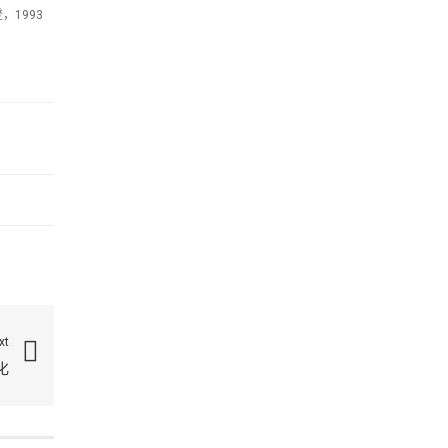
登，1993
xt
化