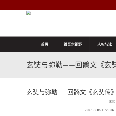
首页
维吾尔视野
人权与法
玄奘与弥勒——回鹘文《玄
玄奘与弥勒——回鹘文《玄奘传
玄奘
2007-09-05 1