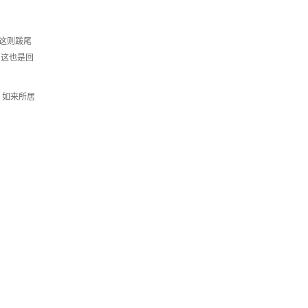
这则跋尾
。这也是回
、如来所居