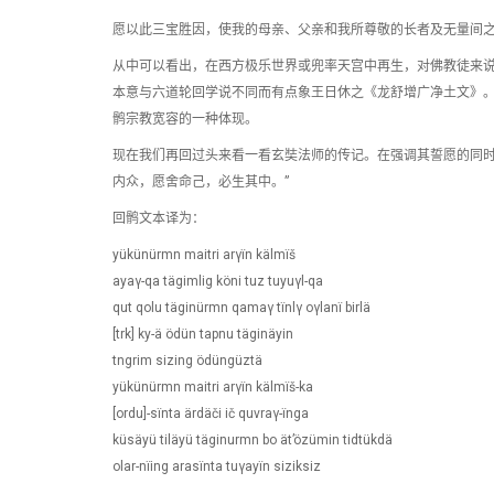
愿以此三宝胜因，使我的母亲、父亲和我所尊敬的长者及无量间
从中可以看出，在西方极乐世界或兜率天宫中再生，对佛教徒来
本意与六道轮回学说不同而有点象王日休之《龙舒增广净土文》。
鹘宗教宽容的一种体现。
现在我们再回过头来看一看玄奘法师的传记。在强调其誓愿的同时
内众，愿舍命己，必生其中。”
回鹘文本译为：
yükünürmn maitri arγïn kälmïš
ayaγ-qa tägimlig köni tuz tuyuγl-qa
qut qolu täginürmn qamaγ tïnlγ oγlanï birlä
[trk] ky-ä ödün tapnu täginäyin
tngrim sizing ödüngüztä
yükünürmn maitri arγïn kälmïš-ka
[ordu]-sïnta ärdäči ič quvraγ-ïnga
küsäyü tiläyü täginurmn bo ät’özümin tidtükdä
olar-nïing arasïnta tuγayïn siziksiz