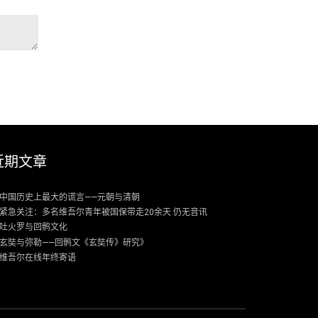
近期文章
中国历史上最大的谎言——元朝与清朝
紧急关注：多名维吾尔青年被国保带走20余天 仍无音讯
吐火罗与回鹘文化
玄奘与弥勒——回鹘文《玄奘传》研究》
维吾尔在线年终寄语