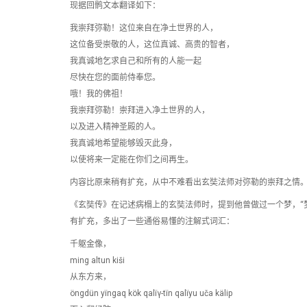
现据回鹘文本翻译如下：
我崇拜弥勒！这位来自在净土世界的人，
这位备受崇敬的人，这位真诚、高贵的智者，
我真诚地乞求自己和所有的人能一起
尽快在您的面前侍奉您。
哦！我的佛祖！
我崇拜弥勒！崇拜进入净土世界的人，
以及进入精神圣殿的人。
我真诚地希望能够毁灭此身，
以使将来一定能在你们之间再生。
内容比原来稍有扩充，从中不难看出玄奘法师对弥勒的崇拜之情
《玄奘传》在记述病榻上的玄奘法师时，提到他曾做过一个梦，“
有扩充，多出了一些通俗易懂的注解式词汇：
千躯金像，
ming altun kiši
从东方来，
öngdün yïngaq kök qalïγ-tïn qalïyu uča kälip