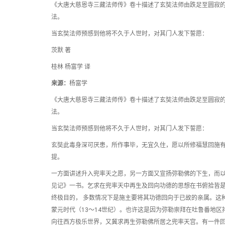
《大唐大慈恩寺三藏法师传》卷十描述了玄奘法师由跌足至圆寂的
法。
当玄奘法师预感到他将不久于人世时，对其门人发下誓愿：
茨默 著
桂林 杨富学 译
来源：
杨富学
《大唐大慈恩寺三藏法师传》卷十描述了玄奘法师由跌足至圆寂的
法。
当玄奘法师预感到他将不久于人世时，对其门人发下誓愿：
玄奘此毒身深可厌患，所作事毕，无宜久住，愿以所修福慧回施
提。
一方面讲述升入兜率天之愿，另一方面又宣扬弥勒佛的下生，而
见记》一书。乞求在兜率天中再生及回向功德的思想在书俯拾皆是
终极目的， 多数情况下是施主要将其功德回向于已故的亲属。这
蒙元时代（13～14世纪）。也许这是因为弥勒崇拜在吐鲁番地
向往西方极乐世界，又冀求再生弥勒佛所居之兜率天宫。有一件