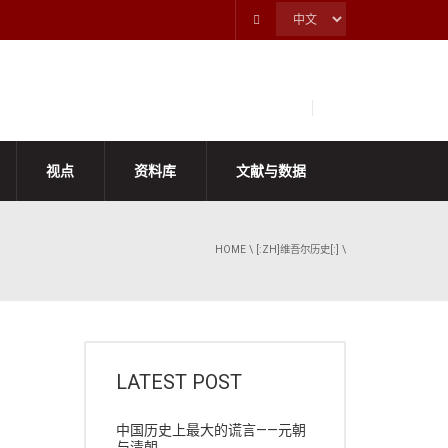
视点
资料库
文献与数据
HOME
\
[:ZH]维吾尔历史[:]
\
LATEST POST
中国历史上最大的谎言——元朝
与清朝