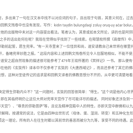
时，多出来了一句在汉文本中找不以对应词的句子，且出现于句首，其意义何在，过
现，写作：kidin taγdïn bulungdaqï zoluγ oruq-uγ ačar bolu
江在他的出版物中未对这一内容提出看法。笔者认为，其意或如本文所论，讲的也是阿弥
utung）之手的话出处何在呢？我现在觉得似乎找到了一些线索。在释慧皎所撰《高僧传》
于弥勒前起誓，愿生兜率。”有一天寺里来了一位怪异和尚，道安请教自己来世将在哪里
开，备睹兜率妙胜之报。” 这段内容和上述回鹘文残卷所见令人信服地相似，不能不使
道安之超自然现象的描述很可能参考了479年王琰所著的《冥祥记》一书。 那么便有
师在他的《玄奘传》译本中不仅参考了玄奘的《大唐西域记》，而且还参考了其它的佛
以设想，这种对圣徒传记的追求是和回鹘文译者的佛教思想分不开的，从中更可清楚地
决定得生弥勒内众不？”这一问题时，玄奘的回答很简单：“得生。”这个词是他内心世
即在其临终明仍让这位大师对兜率天宫作了尽可能详尽的描述。 同时好象还涉及到
“兜率天宫”）、“尊贵的弥勒菩萨”等，且论及精神宫殿中人的特性，亦即天宫中群佛和以
所解释。按通常的说法，它是由四种出世形式（母体、蛋、湿润、转变）和五种化生
照这一理论，所有的人在往生时都以其前世的善恶而被分为九等，享受不同的待遇。