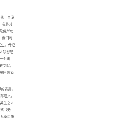
去我一直没
r。我将其
陀佛所居
中，我们可
托生。传记
人联想起
一个问
教文献。
看出回鹘译
界的表露，
一部经文，
九类生之人
形式（无
此九类思想