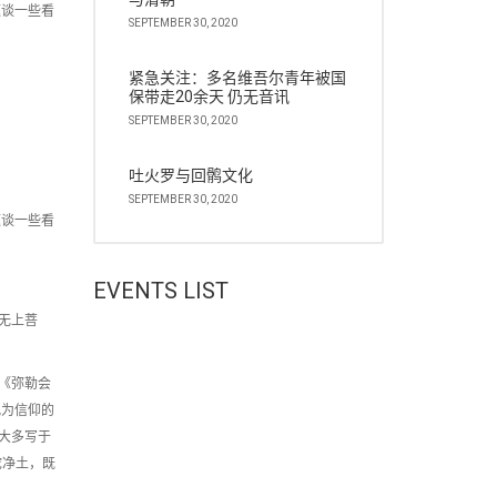
题谈一些看
SEPTEMBER 30, 2020
紧急关注：多名维吾尔青年被国
保带走20余天 仍无音讯
SEPTEMBER 30, 2020
吐火罗与回鹘文化
SEPTEMBER 30, 2020
题谈一些看
EVENTS LIST
无上菩
《弥勒会
视为信仰的
大多写于
陀净土，既