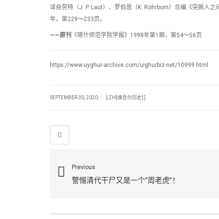
译自劳特（J. P. Laut）、罗伯恩（K. Röhrborn）合编《突厥人之间的语言
年，第229～233页。
——原刊
《喀什师范学院学报》1998年第1期，第54～56页
https://www.uyghur-archive.com/uighurbiz-net/10999.html
|
SEPTEMBER 30, 2020
[:ZH]维吾尔历史[:]
Previous
警惕清代干尸又是一个“周老虎”！