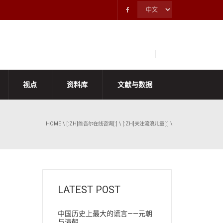
视点
资料库
文献与数据
HOME
\
[:ZH]维吾尔在线咨询[:]
\
[:ZH]关注流浪儿童[:]
\
LATEST POST
中国历史上最大的谎言——元朝
与清朝