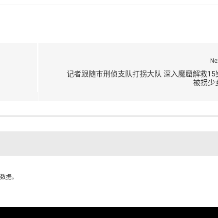
Ne
记者跟随市刑侦支队打拐大队 深入魔窟解救15
被拐少
数据
。