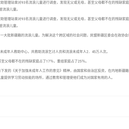
助管理站曾对93名流浪儿童进行调查，发现无父或无母，甚至父母都不在的残缺家
教管流浪儿童。
助管理站曾对93名流浪儿童进行调查，发现无父或无母，甚至父母都不在的残缺家
教管流浪儿童。
市，有一大批新疆籍的流浪儿童。为解决这个跨区域的社会问题，民盟新疆区委会在政协会
流浪未成年人救助中心，共救助流浪乞讨人员和流浪未成年人2．45万人次。
至父母都不在的残缺家庭占了17％，重组家庭占了25％。
联合下发的《关于加强未成年人工作的意见》精神，由国家和自治区投资，在内地新疆
儿童提供学习劳动技能的场所，通过教育和管理使他们成为对国家有用的人。