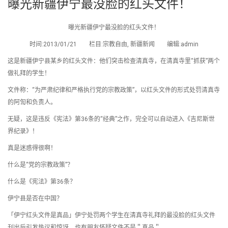
曝光新疆伊宁最没脸的红头文件！
曝光新疆伊宁最没脸的红头文件！
时间:2013/01/21 栏目:宗教自由, 新疆新闻 编辑:admin
这是新疆伊宁县某乡的红头文件：他们突击检查清真寺，在清真寺里“抓获”两个
做礼拜的学生！
文件称：“为严肃纪律和严格执行党的宗教政策”，以红头文件的形式处罚清真寺
的阿訇和负责人。
无疑，这是违反《宪法》第36条的“经典”之作，完全可以自动进入《吉尼斯世
界纪录》！
真是迷惑得很啊！
什么是“党的宗教政策”？
什么是《宪法》第36条？
伊宁县是否在中国？
「伊宁红头文件是真品」伊宁处罚两个学生在清真寺礼拜的最没脸的红头文件
刊出后引发热议和惊讶，也有朋友怀疑文件不是＂真品＂。