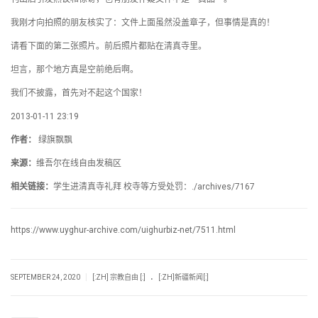
我刚才向拍照的朋友核实了：文件上面虽然没盖章子，但事情是真的！
请看下面的第二张照片。前后照片都贴在清真寺里。
坦言，那个地方真是空前绝后啊。
我们不披露，首先对不起这个国家！
2013-01-11 23:19
作者：
绿旗飘飘
来源：
维吾尔在线自由发稿区
相关链接：
学生进清真寺礼拜 校寺等方受处罚：./archives/7167
https://www.uyghur-archive.com/uighurbiz-net/7511.html
.
|
SEPTEMBER 24, 2020
[:ZH] 宗教自由 [:]
[:ZH]新疆新闻[:]