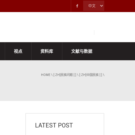
视点
资料库
文献与数据
HOME
\
[:ZH]民族问题 [:]
\
[:ZH]中国民族 [:]
\
LATEST POST