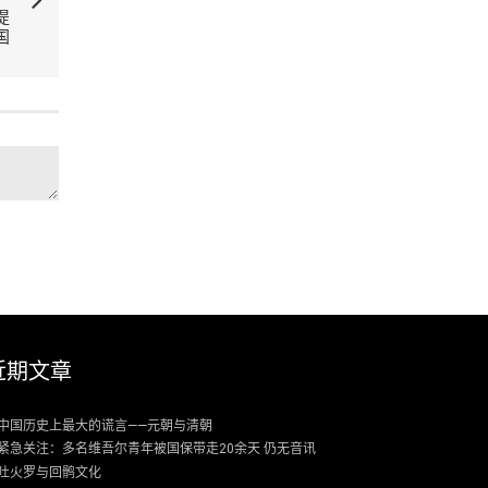
提
国
近期文章
中国历史上最大的谎言——元朝与清朝
紧急关注：多名维吾尔青年被国保带走20余天 仍无音讯
吐火罗与回鹘文化