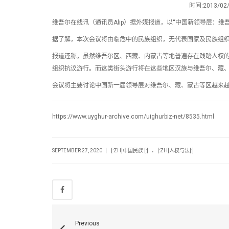
时间:2013/
维吾尔在线讯（通讯员Alip）据外媒报道，以“中国新领导层：维
据了解，本次会议将由临危中的民族组织，无代表国家及民族组
报道还称，虽然维吾尔区、西藏、内蒙古等地普遍存在践踏人权
组织抗议游行。而这类街头游行将在这些地区汉族与维吾尔、藏
会议将主要讨论中国新一届领导层对维吾尔、藏、蒙古等区越来
https://www.uyghur-archive.com/uighurbiz-net/8535.html
.
|
SEPTEMBER 27, 2020
[:ZH]中国民族 [:]
[:ZH]人权与法[:]
Previous