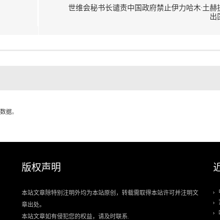
世维会秘书长谴责中国政府禁止伊力哈木·土赫
出
数据
。
版权声明
本站文章除特别注明外均为本站原创，转载需取得本站许可并注明文
章出处。
本站文章如有侵犯您的权益，请及时联系.