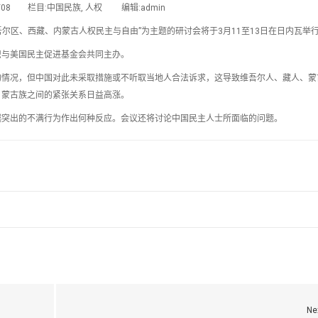
02/08 栏目:中国民族, 人权 编辑:admin
吾尔区、西藏、内蒙古人权民主与自由”为主题的研讨会将于3月11至13日在日内瓦举
织与美国民主促进基金会共同主办。
的情况，但中国对此未采取措施或不听取当地人合法诉求，这导致维吾尔人、藏人、蒙
、蒙古族之间的紧张关系日益高涨。
越突出的不满行为作出何种反应。会议还将讨论中国民主人士所面临的问题。
Ne