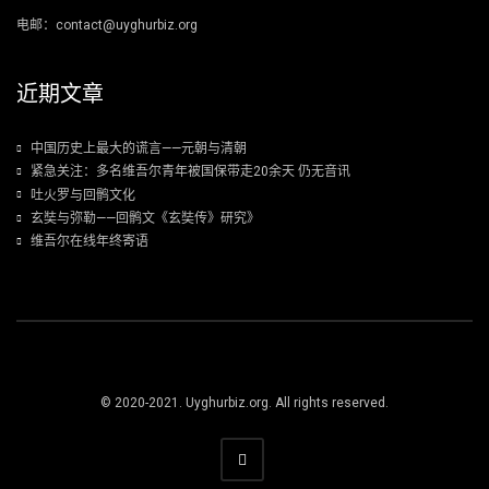
电邮：contact@uyghurbiz.org
近期文章
中国历史上最大的谎言——元朝与清朝
紧急关注：多名维吾尔青年被国保带走20余天 仍无音讯
吐火罗与回鹘文化
玄奘与弥勒——回鹘文《玄奘传》研究》
维吾尔在线年终寄语
© 2020-2021. Uyghurbiz.org. All rights reserved.