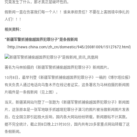
究竟发生了什么，那才真正是破坏性的。
假新闻一直在伤害我们每一个人！！谁来承担责任？不要在上害困境中挣扎的
人们！！！
相关资料：
“新疆军警抓捕偷越国界犯罪分子”是条假新闻
（
http://news.china.com/zh_cn/domestic/945/20081009/15127672.html
)
署名为马林拍摄的《新疆军警抓捕偷越国界犯罪分子》新闻图片。
10月8日，最早刊登《新疆军警抓捕偷越国界犯罪分子》一稿的《博尔塔拉报》
有关负责人通过电话向乌鲁木齐在线记者证实，这条署名为马林拍摄的新闻图
片稿件是一条假新闻（见上图）。
当天，新疆某网站刊登了一张题为《新疆军警抓捕偷越国界犯罪分子》新闻图
片，这张原本是一张军地联手抓越境犯罪分子演习的图片被当做新闻图片发表
后，在全国立即引起极大反响，国内各大网站纷纷转载，新闻跟帖不计其数。
据不完全统计，截止到8日晚上21时30分，国内共有20多家重点网站转载了这
条假新闻。