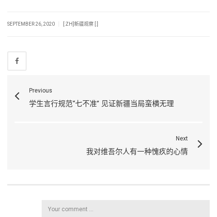
|
SEPTEMBER 26, 2020
[:ZH]新疆观察 [:]
Previous
学生言行规范“七不准” 见证新疆当局蛮横无理
Next
我对维吾尔人有一种愧疚的心情