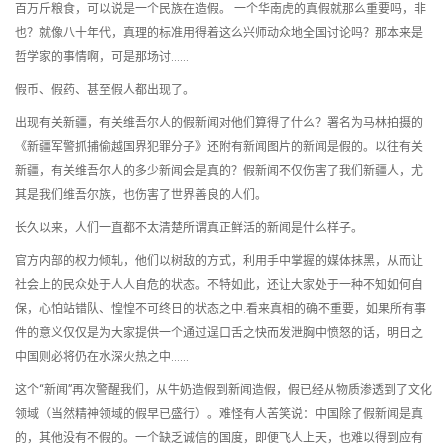
百万斤粮食，可以说是一个民族在造假。 一个华南虎的真假就那么重要吗，非
也？就像八十年代，真理的标准用得着这么兴师动众地全国讨论吗？那本来是
哲学家的事情啊，可是那场讨……
假币、假药、甚至假人都出现了。
出现有关新疆，有关维吾尔人的假新闻对他们算得了什么？署名为马林拍摄的
《新疆军警抓捕偷越国界犯罪分子》还附有新闻图片的新闻是假的。以往有关
新疆，有关维吾尔人的多少新闻会是真的？假新闻不仅伤害了我们新疆人，尤
其是我们维吾尔族，也伤害了世界善良的人们。
长久以来，人们一直都不太清楚所谓真正鲜活的新闻是什么样子。
官方内部的权力倾轧，他们以树敌的方式，利用手中掌握的媒体抹黑，从而让
社会上的民众处于人人自危的状态。不特如此，还让大家处于一种不知如何自
保，心怕站错队、惶惶不可终日的状态之中.看来真相的确不重要，如果所有事
件的意义仅仅是为大家提供一个通过逞口舌之快而发泄胸中愤怒的话，明日之
中国则必将仍在水深火热之中……
这个“新闻”再次警醒我们，从牛奶造假到新闻造假，假已经从物质渗透到了文化
领域（当然精神领域的假早已盛行）。难怪有人苦笑说：中国除了假新闻是真
的，其他没有不假的。一个缺乏诚信的国度，即便飞人上天，也难以得到应有