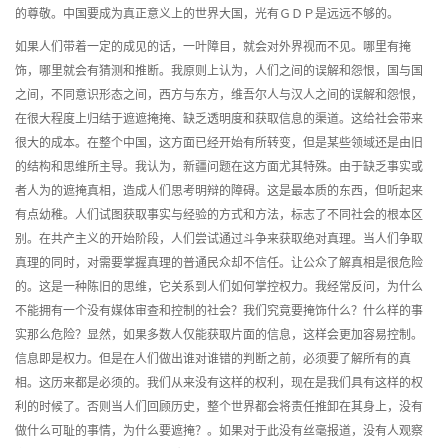
的尊敬。中国要成为真正意义上的世界大国，光有ＧＤＰ是远远不够的。
如果人们带着一定的成见的话，一叶障目，就会对外界视而不见。哪里有掩
饰，哪里就会有猜测和推断。我原则上认为，人们之间的误解和怨恨，国与国
之间，不同意识形态之间，西方与东方，维吾尔人与汉人之间的误解和怨恨，
在很大程度上归结于遮遮掩掩、缺乏透明度和获取信息的渠道。这给社会带来
很大的成本。在整个中国，这方面已经开始有所转变，但是某些领域还是由旧
的结构和思维所主导。我认为，新疆问题在这方面尤其特殊。由于缺乏事实或
者人为的遮掩真相，造成人们思考明辩的障碍。这是最本质的东西，但听起来
有点幼稚。人们试图获取事实与经验的方式和方法，标志了不同社会的根本区
别。在共产主义的开始阶段，人们尝试通过斗争来获取绝对真理。当人们争取
真理的同时，对需要掌握真理的普通民众却不信任。让公众了解真相是很危险
的。这是一种陈旧的思维，它关系到人们如何掌控权力。我经常反问，为什么
不能拥有一个没有媒体审查和控制的社会？我们究竟要掩饰什么？什么样的事
实那么危险？显然，如果多数人仅能获取片面的信息，这样会更加容易控制。
信息即是权力。但是在人们做出谁对谁错的判断之前，必须要了解所有的真
相。这历来都是必须的。我们从来没有这样的权利，现在是我们具有这样的权
利的时候了。否则当人们回顾历史，整个世界都会将责任推卸在其身上，没有
做什么可耻的事情，为什么要遮掩？。如果对于此没有丝毫报道，没有人观察