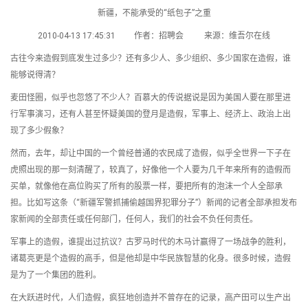
新疆，不能承受的“纸包子”之重
2010-04-13 17:45:31 作者：招聘会 来源：维吾尔在线
古往今来造假到底发生过多少？还有多少人、多少组织、多少国家在造假，谁
能够说得清？
麦田怪圈，似乎也忽悠了不少人？百慕大的传说据说是因为美国人要在那里进
行军事演习，还有人甚至怀疑美国的登月是造假，军事上、经济上、政治上出
现了多少假象？
然而，去年，却让中国的一个曾经普通的农民成了造假，似乎全世界一下子在
虎照出现的那一刻清醒了，较真了，好像他一个人要为几千年来所有的造假而
买单，就像他在高位购买了所有的股票一样，要把所有的泡沫一个人全部承
担。比如写这条（“新疆军警抓捕偷越国界犯罪分子”）新闻的记者全部承担发布
家新闻的全部责任或任何部门，任何人，我们的社会不负任何责任。
军事上的造假，谁提出过抗议？古罗马时代的木马计赢得了一场战争的胜利，
诸葛亮更是个造假的高手，但是他却是中华民族智慧的化身。很多时候，造假
是为了一个集团的胜利。
在大跃进时代，人们造假，疯狂地创造并不曾存在的记录，高产田可以生产出