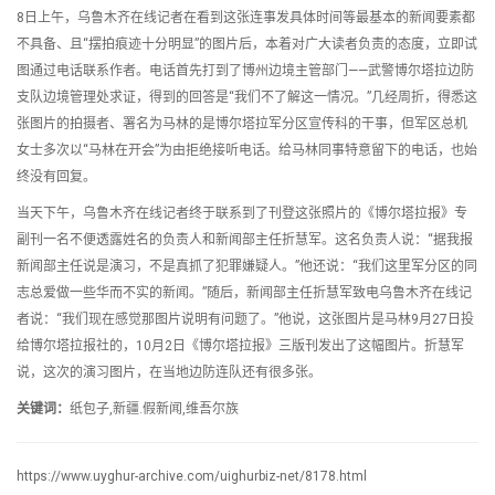
8日上午，乌鲁木齐在线记者在看到这张连事发具体时间等最基本的新闻要素都
不具备、且“摆拍痕迹十分明显”的图片后，本着对广大读者负责的态度，立即试
图通过电话联系作者。电话首先打到了博州边境主管部门——武警博尔塔拉边防
支队边境管理处求证，得到的回答是“我们不了解这一情况。”几经周折，得悉这
张图片的拍摄者、署名为马林的是博尔塔拉军分区宣传科的干事，但军区总机
女士多次以“马林在开会”为由拒绝接听电话。给马林同事特意留下的电话，也始
终没有回复。
当天下午，乌鲁木齐在线记者终于联系到了刊登这张照片的《博尔塔拉报》专
副刊一名不便透露姓名的负责人和新闻部主任折慧军。这名负责人说：“据我报
新闻部主任说是演习，不是真抓了犯罪嫌疑人。”他还说：“我们这里军分区的同
志总爱做一些华而不实的新闻。”随后，新闻部主任折慧军致电乌鲁木齐在线记
者说：“我们现在感觉那图片说明有问题了。”他说，这张图片是马林9月27日投
给博尔塔拉报社的，10月2日《博尔塔拉报》三版刊发出了这幅图片。折慧军
说，这次的演习图片，在当地边防连队还有很多张。
关键词：
纸包子,新疆.假新闻,维吾尔族
https://www.uyghur-archive.com/uighurbiz-net/8178.html