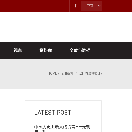
视点
资料库
文献与数据
HOME
\
[:ZH]新闻[:]
\
[:ZH]在线快报[:]
\
LATEST POST
中国历史上最大的谎言——元朝
与清朝