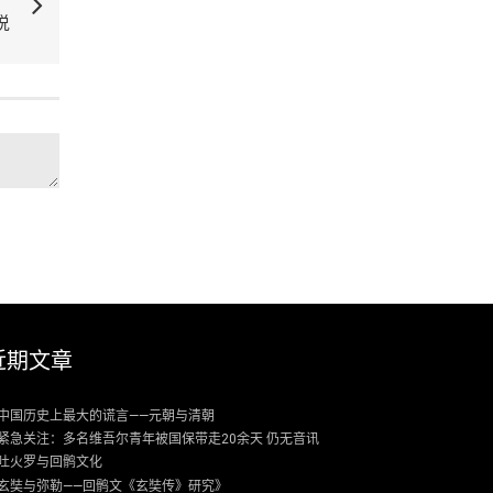
说
近期文章
中国历史上最大的谎言——元朝与清朝
紧急关注：多名维吾尔青年被国保带走20余天 仍无音讯
吐火罗与回鹘文化
玄奘与弥勒——回鹘文《玄奘传》研究》