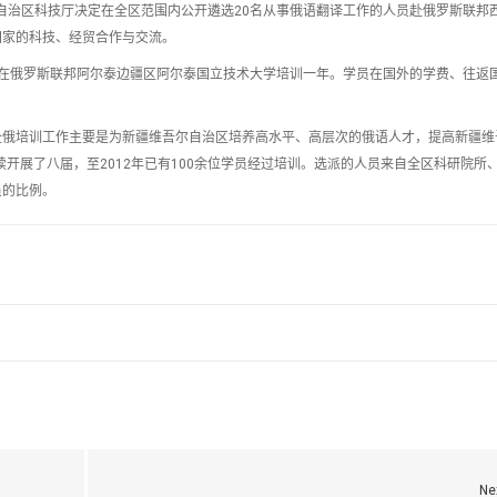
维吾尔自治区科技厅决定在全区范围内公开遴选20名从事俄语翻译工作的人员赴俄罗斯联邦
国家的科技、经贸合作与交流。
0日，在俄罗斯联邦阿尔泰边疆区阿尔泰国立技术大学培训一年。学员在国外的学费、往返
赴俄培训工作主要是为新疆维吾尔自治区培养高水平、高层次的俄语人才，提高新疆维
续开展了八届，至2012年已有100余位学员经过培训。选派的人员来自全区科研院所
员的比例。
Ne