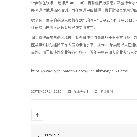
维吾尔在线讯 （通讯员 Anostaf） 据新疆日报消息，新疆
邦区进行俄语强化培训，旨在促进中国新疆与俄罗斯及其他周边
据了解，确定的选派人员将在2013年9月1日至2014年8月3
住宿费由自治区财政专项经费提供支持。
据新疆维吾尔自治区科技厅对外科技合作处副处长王小文介绍，
区从事科技与经贸工作人员的俄语水平。从2005年启动以来已连
事外办部门和涉外企业等各行各业，近年来则在加大企业参与人
https://www.uyghur-archive.com/uighurbiz-net/7171.html
.
|
SEPTEMBER 24, 2020
[:ZH]在线快报[:]
[:ZH]新疆新闻[:]
Previous