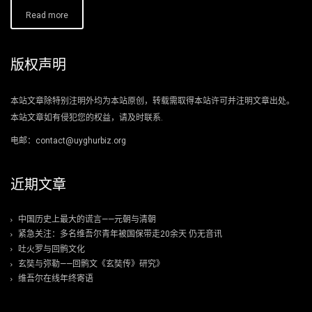
Read more
版权声明
本站文章除特别注明外均为本站原创，转载需取得本站许可并注明文章出处。
本站文章如有侵犯您的权益，请及时联系.
电邮：contact@uyghurbiz.org
近期文章
中国历史上最大的谎言——元朝与清朝
紧急关注：多名维吾尔青年被国保带走20余天 仍无音讯
吐火罗与回鹘文化
玄奘与弥勒——回鹘文《玄奘传》研究》
维吾尔在线年终寄语