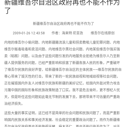
新疆维吾尔自治区政府再也不能不作为
了
新疆维吾尔自治区政府再也不能不作为了
2009-01-26 12:43:58 作者：海来特·尼亚孜 维吾尔在线原创
内地的维吾尔小偷问题、内地新疆籍流浪儿童和拐卖教唆儿童犯罪问题、内地
维吾尔贩毒吸毒和卖淫问题、内地维吾尔黑社会问题、内地某些维吾尔强买强
卖（粘糕）问题，以及由于这些问题引发的内地服务业拒绝为维吾尔人乃至新
疆人提供服务的问题，已经严重影响和损害了新疆各族人民的形象，严重破坏
了维吾尔民族的良好声誉，给新疆维吾尔自治区的主体民族——维吾尔民族的自
尊心带来了毁灭性的打击，带来了新的一轮民族歧视和地域歧视等社会问题，
正在摧毁国内外友人对维吾尔民族和新疆的美好记忆，给国内外敌对势力攻击
污蔑中国的国际形象和民族政策制造了口实。我不是危言耸听，更不想杞人忧
天，但是听任这些问题如此毫无节制的发展下去，那将带来不可估量的严重政
治经济损失。
这些大量的事实证明，这已经不是简单的社会问题和民族问题了，而是严重影
响国内民族关系和事关经济发展、社会稳定的重要政治问题了。而作为新疆维
吾尔自治区政府再也不能熟视无睹，麻木不仁，再也不能行政不作为了。对于