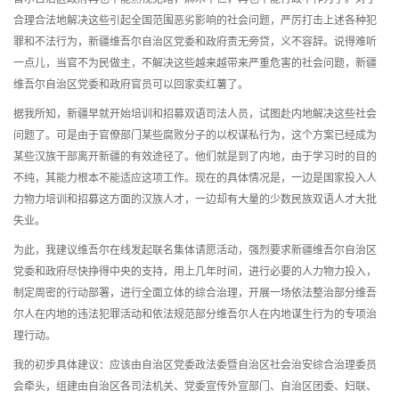
合理合法地解决这些引起全国范围恶劣影响的社会问题，严厉打击上述各种犯
罪和不法行为，新疆维吾尔自治区党委和政府责无旁贷，义不容辞。说得难听
一点儿，当官不为民做主，不解决这些越来越带来严重危害的社会问题，新疆
维吾尔自治区党委和政府官员可以回家卖红薯了。
据我所知，新疆早就开始培训和招募双语司法人员，试图赴内地解决这些社会
问题了。可是由于官僚部门某些腐败分子的以权谋私行为，这个方案已经成为
某些汉族干部离开新疆的有效途径了。他们就是到了内地，由于学习时的目的
不纯，其能力根本不能适应这项工作。现在的具体情况是，一边是国家投入人
力物力培训和招募这方面的汉族人才，一边却有大量的少数民族双语人才大批
失业。
为此，我建议维吾尔在线发起联名集体请愿活动，强烈要求新疆维吾尔自治区
党委和政府尽快挣得中央的支持，用上几年时间，进行必要的人力物力投入，
制定周密的行动部署，进行全面立体的综合治理，开展一场依法整治部分维吾
尔人在内地的违法犯罪活动和依法规范部分维吾尔人在内地谋生行为的专项治
理行动。
我的初步具体建议：应该由自治区党委政法委暨自治区社会治安综合治理委员
会牵头，组建由自治区各司法机关、党委宣传外宣部门、自治区团委、妇联、