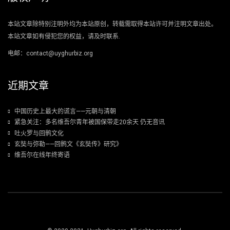
本站文章除特别注明外均为本站原创，转载需取得本站许可并注明文章出处。
本站文章如有侵犯您的权益，请及时联系.
电邮：contact@uyghurbiz.org
近期文章
中国历史上最大的谎言——元朝与清朝
紧急关注：多名维吾尔青年被国保带走20余天 仍无音讯
吐火罗与回鹘文化
玄奘与弥勒——回鹘文《玄奘传》研究》
维吾尔在线年终寄语