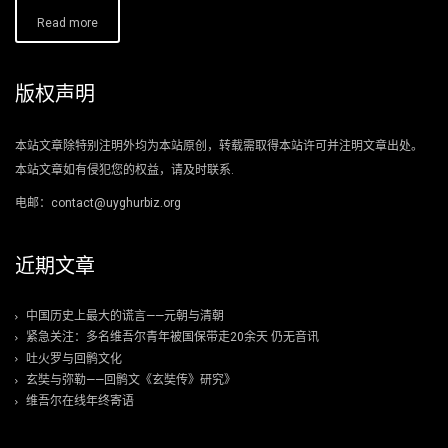
Read more
版权声明
本站文章除特别注明外均为本站原创，转载需取得本站许可并注明文章出处。
本站文章如有侵犯您的权益，请及时联系.
电邮：contact@uyghurbiz.org
近期文章
中国历史上最大的谎言——元朝与清朝
紧急关注：多名维吾尔青年被国保带走20余天 仍无音讯
吐火罗与回鹘文化
玄奘与弥勒——回鹘文《玄奘传》研究》
维吾尔在线年终寄语