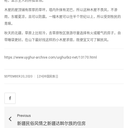
枪，显示主人的狩猎本领。
木屋的屋顶铺有厚厚的草坪，墙内外抹有泥巴，所以这种木屋不畏风，不渗
雨，东暖夏凉，且可以防震。一幢木屋可以住半个世纪以上，所以受到牧民的
青睐。
秋天的北疆，草原上比较冷，去草原牧区旅游尽量选择有火或暖气的房子，自
带睡袋更好。在山下最好找这样的小木屋求宿，既便宜又可了解民风。
https://www.uyghur-archive.com/uighurbiz-net/13170.html
|
SEPTEMBER 20, 2020
[:ZH]中国民族 [:]
Previous
新疆民俗风情之新疆达斡尔族的住房