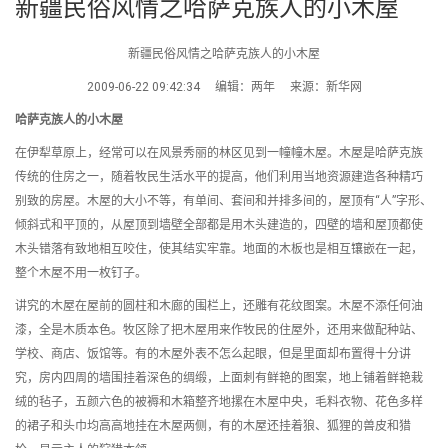
新疆民俗风情之哈萨克族人的小木屋
新疆民俗风情之哈萨克族人的小木屋
2009-06-22 09:42:34 编辑：两年 来源：新华网
哈萨克族人的小木屋
在伊犁草原上，经常可以在风景秀丽的林区见到一幢幢木屋。木屋是哈萨克族
传统的住房之一，随着牧民生活水平的提高，他们利用当地资源建造各种精巧
别致的房屋。木屋的大小不等，有单间、套间和并排多间的，屋顶有“人”字形、
倾斜式和平顶的，从屋顶到墙壁全部都是用木头建造的，四壁的墙和屋顶都使
木头错落有致地相互咬住，使其结实牢靠。地面的木板也是相互镶嵌在一起，
整个木屋不用一枚钉子。
讲究的木屋在屋前的圆柱和木廊的围栏上，还雕有花纹图案。木屋不添任何油
漆，全是木质本色。牧区除了把木屋用来作牧民的住屋外，还用来做配种站、
学校、商店、饭馆等。有的木屋外表不怎么起眼，但是里面却布置得十分讲
究，房内四周的墙围挂着深色的绸缎，上面刺有鲜艳的图案，地上铺着鲜艳栽
绒的毡子，五颜六色的被褥和木箱整齐地摞在木屋中央，毛料衣物、花色多样
的裙子和头巾均高高地挂在木屋两侧，有的木屋还挂着狼、狐狸的兽皮和猎