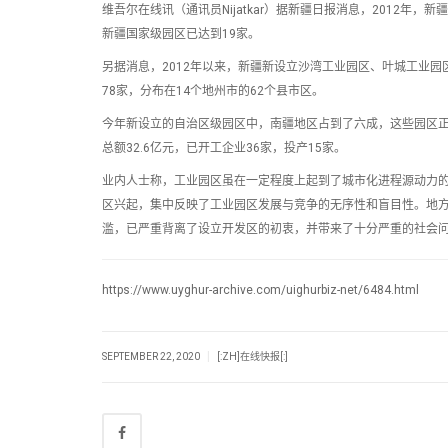
维吾尔在线讯（通讯员Nijatkar）据新疆日报消息，2012
新疆国家级园区已达到19家。
另据消息，2012年以来，新疆新设立沙湾工业园区、叶城工业园
78家，分布在14个地州市的62个县市区。
今年新设立的自治区级园区中，南疆地区占到了六成，这些园区正
总额32.6亿元，已开工企业36家，投产15家。
业内人士称，工业园区虽在一定程度上起到了城市化进程源动力
区兴起，集中反映了工业园区发展与竞争的无序性和盲目性。地方
滥，已严重背离了设立开发区的初衷，并带来了十分严重的社会
https://www.uyghur-archive.com/uighurbiz-net/6484.html
|
SEPTEMBER 22, 2020
[:ZH]在线快报[:]