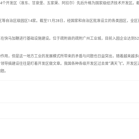
年，新疆4个开发区（准东、甘泉堡、五家渠、阿拉尔）先后升格为国家级经济技术开发区。
区等自治区级园区14家。截至11月28日，经国家和自治区批准设立的各类园区，全区
在快马加鞭进行基础设施建设。位于疏附县的疏附广州工业城，目前入园企业达到5
的作用，但是这一地方工业的发展模式所带来的矛盾与问题也日益突出，随着越来越多
领导搞建设往往是盯着开发区做文章。我国各种各级开发区过去曾“满天飞”。开发区
问题。