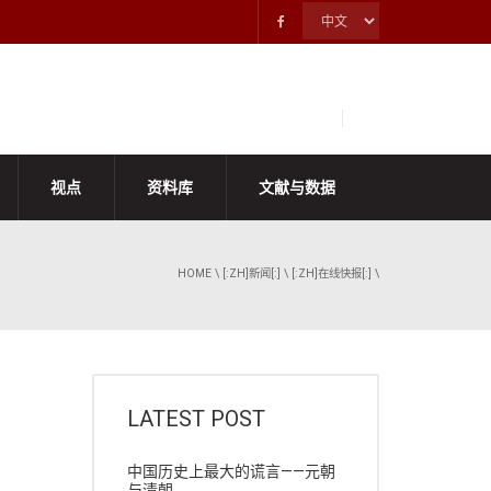
视点
资料库
文献与数据
HOME
\
[:ZH]新闻[:]
\
[:ZH]在线快报[:]
\
LATEST POST
中国历史上最大的谎言——元朝
与清朝