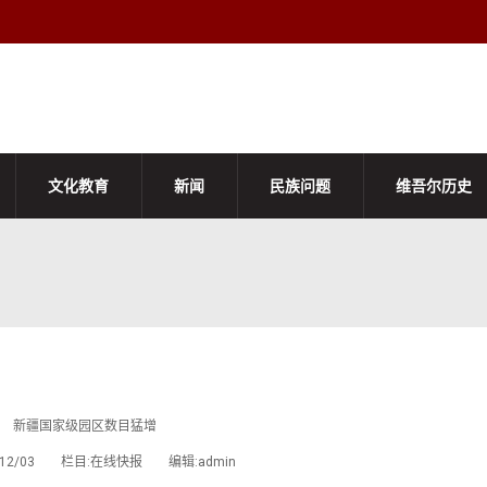
文化教育
新闻
民族问题
维吾尔历史
新疆国家级园区数目猛增
2/12/03 栏目:在线快报 编辑:admin