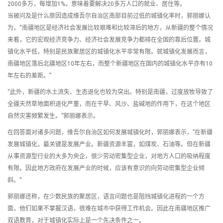
2000多万，每增加1%，意味着要解决20多万人口的就业、居住等。
当被问及是什么原因造成维吾尔自治区南部目前过低的城镇化率时，郭丽娜认
为，“南疆地区是经济社会发展比较艰难和比较滞后的地方，从新疆的整个情况
来看，它的宏观经济竞争力、经济社会发展竞争力都排在全国的靠后位置。城
镇化水平低，特别是民族聚居区的城镇化水平非常有限。就城镇化发展而言，
南疆地区落后北疆地区10年左右，而整个新疆地区在国内的城镇化水平亦有10
年左右的差距。”
“此外，新疆的水土流失、生态退化也较为突出。特别是南疆，过度放牧导致了
全疆天然草地面积退化严重，而在干旱、风沙、盐碱地的作用下，在这个地区
自然灾害频繁发生。”郭丽娜表示。
在回答面对诸多问题，维吾尔自治区如何发展城镇化时，郭丽娜表示，”在新疆
发展城镇化，最关键是发展产业。新疆资源丰富，如煤炭、石油等。但在新疆
从事资源型行业的大多为央企，很少劳动密集型企业，对地方人口的吸纳程度
有限。因此地方政府在发展产业的时候，应该有意识的向劳动密集型企业倾
斜。“
郭丽娜还称，在少数民族的聚居区，语言问题也是阻挡城镇化进程的一个方
面，他们如果不掌握汉语，很难在城市中获得工作机会。因此在南疆地区推广
双语教育，对于城镇化实际上是一个先决条件之一。